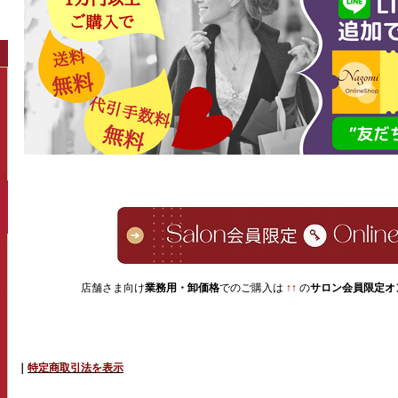
店舗さま向け
業務用・卸価格
でのご購入は
↑↑
の
サロン会員限定オ
｜
特定商取引法を表示