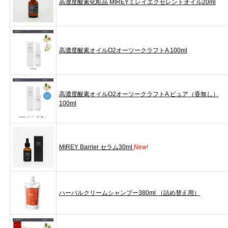
高濃度酸素化粧品 MIREYミレイエクセレントオイル20ml
高濃度酸素オイルO2オーツークラフトA 100ml
高濃度酸素オイルO2オーツークラフトA ピュア（香無し）
100ml
MIREY Barrier セラム30ml
New!
ハーバルクリームシャンプー380ml （詰め替え用）