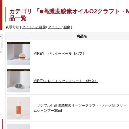
P
カテゴリ 「■高濃度酸素オイルO2クラフト・M
品一覧
表示方法 [
タイトルと画像
/
タイトル
/
画像
]
商品名
MIREY パウダーベール［パフ］
MIREYミレイエッセンスシート 4枚入り
［サンプル］高濃度酸素オーツ―クラフト・ハーバルクリー
ムシャンプー30ml