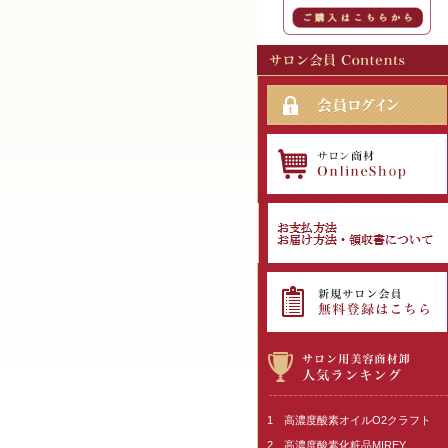
1 高濃度酸素オイルO2クラフト
2 高濃度酸素化粧品MIREY