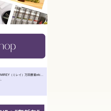
IREY（ミレイ）万田酵素etc…
行。