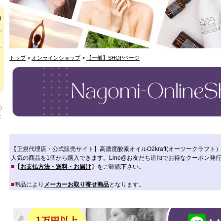
トップ
>
オンラインショップ
>
【一般】SHOPページ
千
め
な
【正規代理店・公式販売サイト】高濃度酸素オイルO2kraft(オーツークラフト）M
人気の商品を1個から購入できます。Line@お友だち追加でお得なクーポン発
■
【
お支払方法・送料・お届け
】
をご確認下さい。
■
商品により
メーカーお取り寄せ商品
となります。