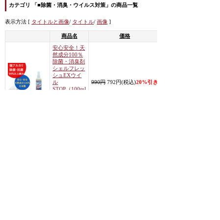
カテゴリ 「■除菌・消臭・ウイルス対策」の商品一覧
表示方法 [
タイトルと画像
/
タイトル
/
画像
]
商品名
価格
安心安全！天
然成分100％
除菌・消臭剤
シェルフレッ
商
シュEXウイ
品
ル
990円
792円(税込)
20%引き
の
STOP（100ml
詳
）ホタテ貝殻
細
水溶液・強ア
ルカリ・日本
製
<< 前のページへ
|
次のページへ >>
カテゴリから商品を探す
すべての商品を表示
■除菌・消臭・ウイルス対策 (商品数 1)
■ビジネス・セールス (商品数 1)
■高濃度酸素オイルO2クラフト・MIREYミレイ (商品数 27)
|
ホーム
|
↑トップ
|