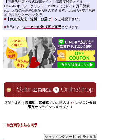
【正規代理店・公式販売サイト】高濃度酸素オイル
O2kraft(オーツークラフト）MIREY（ミレイ）万田酵素
etc…人気の商品を1個から購入できます。Line@お友だち追
加でお得なクーポン発行。
■
【
お支払方法・送料・お届け
】
をご確認下さい。
■
商品により
メーカーお取り寄せ商品
となります。
店舗さま向け
業務用・卸価格
でのご購入は
↑↑
の
サロン会員
限定オンラインショップ
より
｜
特定商取引法を表示