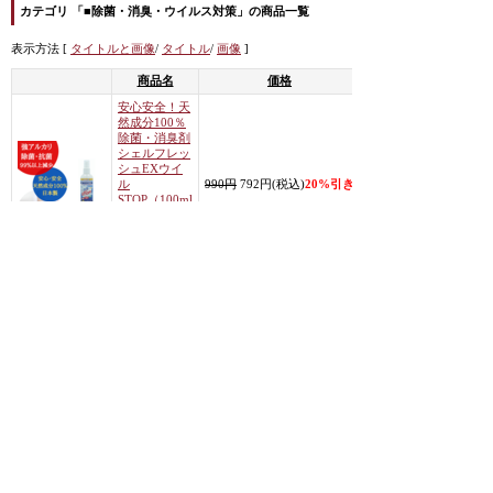
カテゴリ 「■除菌・消臭・ウイルス対策」の商品一覧
表示方法 [
タイトルと画像
/
タイトル
/
画像
]
商品名
価格
安心安全！天
然成分100％
除菌・消臭剤
シェルフレッ
商
シュEXウイ
品
ル
990円
792円(税込)
20%引き
の
STOP（100ml
詳
）ホタテ貝殻
細
水溶液・強ア
ルカリ・日本
製
<< 前のページへ
|
次のページへ >>
カテゴリから商品を探す
すべての商品を表示
■除菌・消臭・ウイルス対策 (商品数 1)
■ビジネス・セールス (商品数 1)
■高濃度酸素オイルO2クラフト・MIREYミレイ (商品数 26)
|
ホーム
|
↑トップ
|