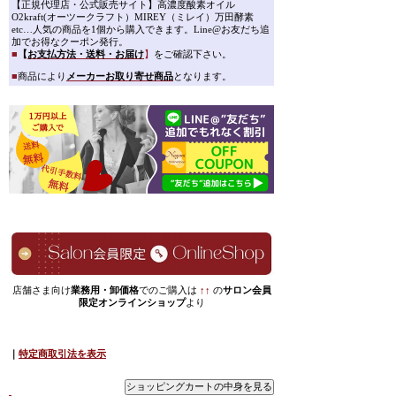
【正規代理店・公式販売サイト】高濃度酸素オイル
O2kraft(オーツークラフト）MIREY（ミレイ）万田酵素
etc…人気の商品を1個から購入できます。Line@お友だち追
加でお得なクーポン発行。
■
【
お支払方法・送料・お届け
】
をご確認下さい。
■
商品により
メーカーお取り寄せ商品
となります。
店舗さま向け
業務用・卸価格
でのご購入は
↑↑
の
サロン会員
限定オンラインショップ
より
｜
特定商取引法を表示