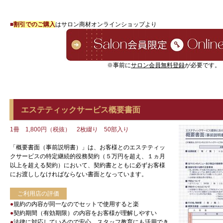
■
割引でのご購入
はサロン商材オンラインショップより
※事前に
サロン会員無料登録
が必要です。
エステティックサービス概要書面
1冊 1,800円（税抜） 2枚綴り 50部入り
「概要書面（事前説明書）」は、お客様とのエステティッ
クサービスの特定継続的役務契約（５万円を超え、１ヵ月
以上を超える契約）において、契約書とともに必ずお客様
にお渡ししなければならない書面となっています。
ご利用店の評価
●
規約の内容が同一なのでセットで使用すると楽
●
契約期間（有効期限）の内容をお客様が理解しやすい
●
法律に対応しているので安心、スタッフ教育にも活用でき