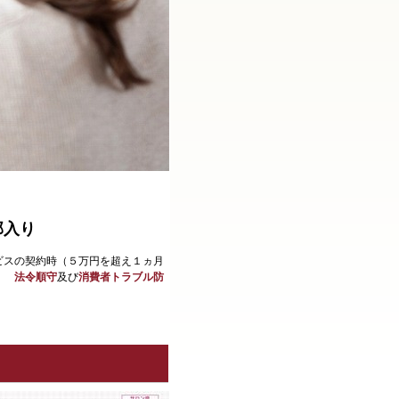
部入り
ビスの契約時（５万円を超え１ヵ月
す。
法令順守
及び
消費者トラブル防