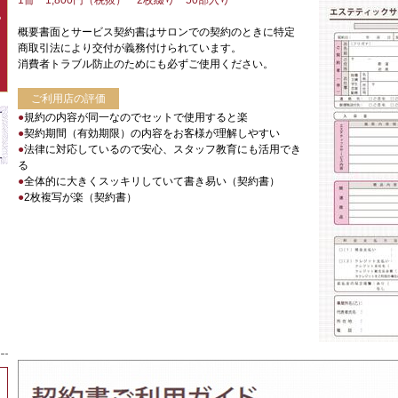
1冊 1,800円（税抜） 2枚綴り 50部入り
P
概要書面とサービス契約書はサロンでの契約のときに特定
商取引法により交付が義務付けられています。
消費者トラブル防止のためにも必ずご使用ください。
ご利用店の評価
●
規約の内容が同一なのでセットで使用すると楽
●
契約期間（有効期限）の内容をお客様が理解しやすい
●
法律に対応しているので安心、スタッフ教育にも活用でき
る
●
全体的に大きくスッキリしていて書き易い（契約書）
●
2枚複写が楽（契約書）