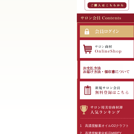
1 高濃度酸素オイルO2クラフト
2 高濃度酸素化粧品MIREY