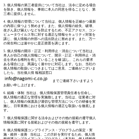
3. 個人情報の第三者提供について当社は、法令に定める場合
を除き、個人情報を、事前に本人の同意を得ることなく、第
三者に提供しません。
4. 個人情報の管理について当社は、個人情報を正確かつ最新
の内容に保つよう努めます。また、個人情報の紛失、破壊、
改ざん及び漏えいなどを防止するため、不正アクセス、コン
ピュータウイルス等に対する適正な情報セキュリティ対策を
講じ、個人情報の外部への流出防止に努めます。また、万一
の発生時には速やかに是正措置を講じます。
5. 個人情報の開示・訂正・利用停止・消去について当社は、
本人が自己の個人情報について、開示・訂正・利用停止・消
去を求める権利を有していることを確 認し、これらの要求
ある場合には、異議なく速やかに対応します。なお、当社の
個人情報の取扱いにつきましてはご意見、ご連絡がございま
したら、当社個人情 報相談窓口
までご連絡下さいますよう
お願い申し上げます。
6. 組織・体制 当社は、個人情報保護管理責任者を任命し、
個人情報の適正な管理を実施致します。当社は、従業者に対
し、個人情報の保護及び適切な管理方法についての研修を実
施し、日常業務における個人情報の適正な取扱いを徹底しま
す。
7. 個人情報保護に関する法令およびその他の規範の遵守個人
情報保護に関する規範およびその他の規範を遵守します。
8. 個人情報保護コンプライアンス・プログラムの策定・実
施・維持・改善 当社は、この方針を実行するため、個人情
報保護コンプライアンス・プログラム（本方針、個人情報保