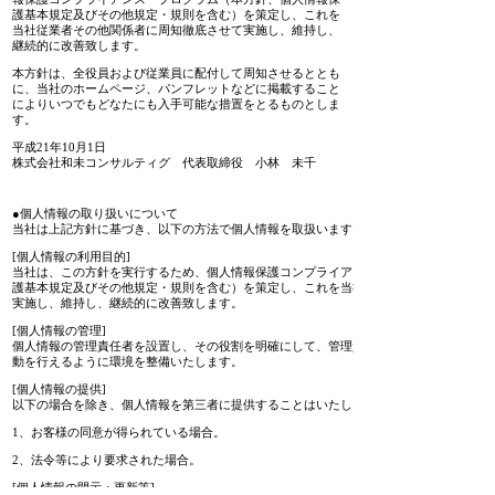
護基本規定及びその他規定・規則を含む）を策定し、これを
当社従業者その他関係者に周知徹底させて実施し、維持し、
継続的に改善致します。
本方針は、全役員および従業員に配付して周知させるととも
に、当社のホームページ、パンフレットなどに掲載すること
によりいつでもどなたにも入手可能な措置をとるものとしま
す。
平成21年10月1日
株式会社和未コンサルティグ 代表取締役 小林 未千
●個人情報の取り扱いについて
当社は上記方針に基づき、以下の方法で個人情報を取扱います。
[個人情報の利用目的]
当社は、この方針を実行するため、個人情報保護コンプライアンス・プログラム（本方
護基本規定及びその他規定・規則を含む）を策定し、これを当社従業者その他関係者に
実施し、維持し、継続的に改善致します。
[個人情報の管理]
個人情報の管理責任者を設置し、その役割を明確にして、管理責任者が適切に個人情報
動を行えるように環境を整備いたします。
[個人情報の提供]
以下の場合を除き、個人情報を第三者に提供することはいたしません。
1、お客様の同意が得られている場合。
2、法令等により要求された場合。
[個人情報の開示・更新等]