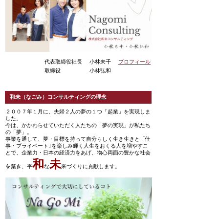
代表取締役社長
小林未千
プロフィール
取締役
小林弘和
和未（なごみ）コンサルティングの理念
２００７年１月に、夫婦２人の夢の１つ「起業」を実現しま
した。
今は、かかわらせていただく人たちの「夢の実現」が私たち
の「夢」。
事業を通して、夢・目標を持って自分らしく生き生きと「仕
事・プライベート｣を楽しみ輝く人生をおくる人を増やすこ
とで、企業力・日本の経済力をあげ、物心両面の豊かな社会
和
未
を築き、平
な
来づくりに貢献します。