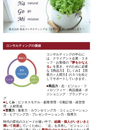
コンサルティングの価値
コンサルティングの中心に
は、クライアント企業・スタ
ッフ・お客様の
『夢をかなえ
る』
を置き、そのために必要
な【商品力】【しくみ】【営
業力＝人間力】の３つを柱と
してサポートしていきます。
■
商品力
：志・ビジョン・フ
ィロソフィー・商品価値・ポ
ジショニング・ブランディン
グ
■
しくみ
：ビジネスモデル・顧客管理・行動計画・経営管
理・人材育成
■
営業力
：集客力・カウンセリング力・コミュニケーション
力・ヒアリング力・プレゼンテーション力・指導力
時代の変化のスピードが速い中で
、組織・個人がいきいきと
輝いて発展
していくために、「志」を共有し「ビジョン」に
向かって一緒に進んでいく
最強のパートナー
でありたいと思