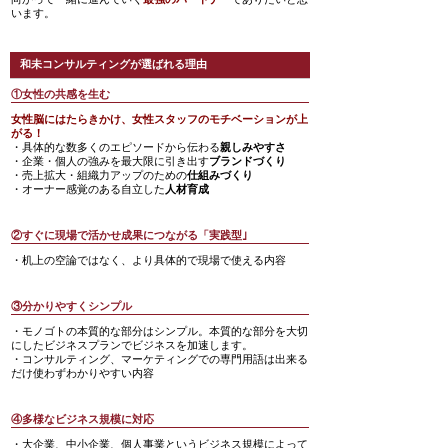
います。
和未コンサルティングが選ばれる理由
①女性の共感を生む
女性脳にはたらきかけ、女性スタッフのモチベーションが上
がる！
・具体的な数多くのエピソードから伝わる
親しみやすさ
・企業・個人の強みを最大限に引き出す
ブランドづくり
・売上拡大・組織力アップのための
仕組みづくり
・オーナー感覚のある自立した
人材育成
②すぐに現場で活かせ成果につながる「実践型｣
・机上の空論ではなく、より具体的で現場で使える内容
③分かりやすくシンプル
・モノゴトの本質的な部分はシンプル。本質的な部分を大切
にしたビジネスプランでビジネスを加速します。
・コンサルティング、マーケティングでの専門用語は出来る
だけ使わずわかりやすい内容
④多様なビジネス規模に対応
・大企業、中小企業、個人事業というビジネス規模によって