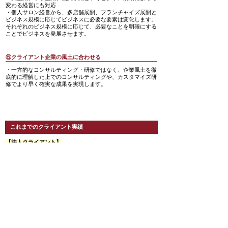
変わる経営にも対応
・個人サロン経営から、多店舗展開、フランチャイズ展開と
ビジネス規模に応じてビジネスに必要な要素は変化します。
それぞれのビジネス規模に応じて、必要なことを明確にする
ことでビジネスを発展させます。
⑤クライアント企業の風土に合わせる
・一方的なコンサルティング・研修ではなく、企業風土を徹
底的に理解した上でのコンサルティングや、カスタマイズ研
修でより早く確実な成果を実現します。
これまでのクライアント実績
【法人クライアント】
化粧品メーカー（東証1部上場会社）/通販会社（東証1部上
場会社）/大手百貨店（東証1部上場会社）/大手エステティッ
クサロン（103店舗）/エステティックサロン(18店舗）/骨盤
矯正ダイエットサロン(11店舗)/美容鍼灸サロン(5店舗)//出版
社/美容総合商社/化粧品販売会社/美容機器販売会社/ブライダ
ル総合プロデュース会社/補正下着販売会社/ネイルサロン/海
外コスメ輸入販売会社/化粧品代理店/マーケティング会社/清
掃会社/料理教室/保育園/起業経営塾 他
【公共機関・教育機関・団体クライアント】
公益財団法人 千葉県産業振興センター/大田区立男女平等推