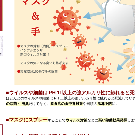
P
■ウイルスや細菌は PH 11以上の強アルカリ性に触れると死
ほとんどのウイルスや細菌は PH 11以上の強アルカリ性に触れると死滅してい
の除菌・ 消臭
だけでなく、
飲食店の食中毒対策
や日頃の
風邪予防
に。
■
マスクにスプレー
することで
ウィルス対策
などに
高い除菌効果発揮
しま