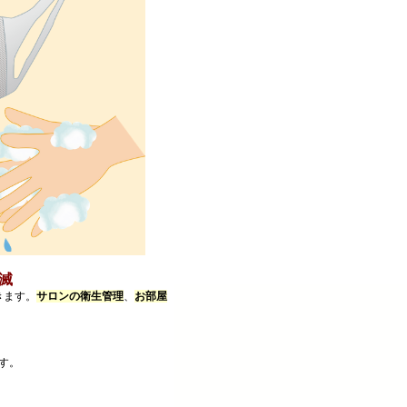
滅
きます。
サロンの衛生管理
、
お部屋
す。