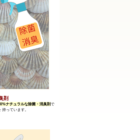
臭剤
00%ナチュラルな除菌・消臭剤
で
を 持っています。