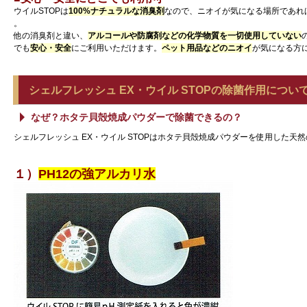
ウイルSTOPは
100%ナチュラルな消臭剤
なので、ニオイが気になる場所であれ
。
他の消臭剤と違い、
アルコールや防腐剤などの化学物質を一切使用していない
でも
安心・安全
にご利用いただけます。
ペット用品などのニオイ
が気になる方
シェルフレッシュ EX・ウイル STOPの除菌作用につい
なぜ？ホタテ貝殻焼成パウダーで除菌できるの？
シェルフレッシュ EX・ウイル STOPはホタテ貝殻焼成パウダーを使用した天
１）
PH12の強アルカリ水