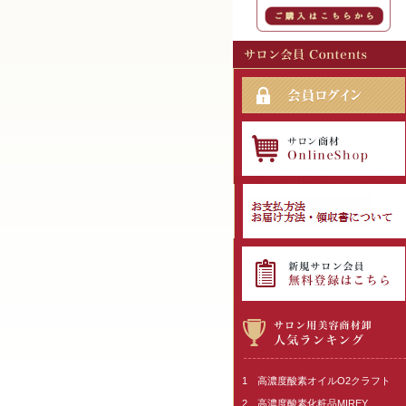
1 高濃度酸素オイルO2クラフト
2 高濃度酸素化粧品MIREY