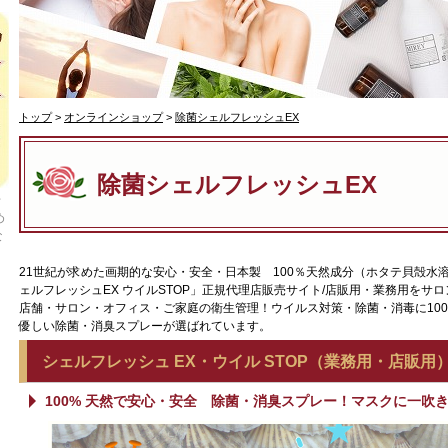
トップ
>
オンラインショップ
>
除菌シェルフレッシュEX
除菌シェルフレッシュEX
千
め
な
21世紀が求めた画期的な安心・安全・日本製 100％天然成分（ホタテ貝殻水
ェルフレッシュEX ウイルSTOP」正規代理店販売サイト/店販用・業務用をサ
店舗・サロン・オフィス・ご家庭の衛生管理！ウイルス対策・除菌・消毒に10
優しい除菌・消臭スプレーが選ばれています。
シェルフレッシュ EX・ウイル STOP（業務用・店販用
100% 天然で安心・安全 除菌・消臭スプレー！マスクに一吹