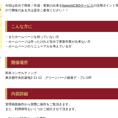
今回は自分で簡単！作成・更新の出来る
NagomiCMSサービス
の活用ポイント
ので興味のある方は是非ご参加ください！！
こんな方に
・まだホームページを持っていない方
・ホームページは作ったけれど自分で更新作業が出来ない方
・ホームページのリニューアルを考えている方
千
め
な
開催場所
和未コンサルティング
東京都中央区築地2-11-12 グリーンパーク銀座デ・プレ10F
内容詳細
管理画面操作から実際に操作をご覧頂きます。
また、利用例等もいくつかご紹介させて頂きます。