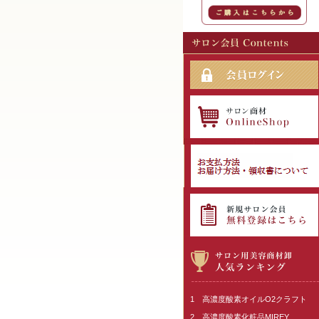
1 高濃度酸素オイルO2クラフト
2 高濃度酸素化粧品MIREY