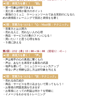
■1部：表現力を磨く！ 『顔』
・第一印象は6秒で決まる
・見た目＝表情が最大のポイント
・最強のコミュニ ケーションツールである笑顔のになるた
めの表情筋トレーニングで笑顔と表情をを磨く
■2部：営業力をつける！『心：Mind/技：テクニック』
・営業力とは人間力
・売れる人と、売れない人の心理
・商品・サービスの1番のファンになる！
・買いたい！と思う心理を知る
・５感に訴える
第2回：2/12（木）13：00～16：00
（開場12：45～）
■1部：表現力を磨く！ 『声』
・声は相手の心の奥底に響くもの
・声は、あなたを表現する最良の武器
・地声を磨いて、コミュニケーション力アップ
・明るい声と明瞭な話し方は好印象を与える
■2部：営業力をつける！『技：テクニック』
・売れる自己紹介
・商品・サービスを売り込まないで買ってもらう！
・お客様の問題意識を引き出す
・お客様にとっての利益は何か？を明確に
・イメージをわかせるトレーニング
第3回：3/5（木）13：00～16：00
（開場12：45～）
■1部：表現力を磨く！ 『ふるまい』