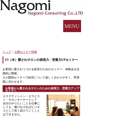
トップ
>
公開セミナー情報
3/5（木）愛されサロンの表現力・営業力UPセミナー
お客様に愛されつづける経営のためのセミナー・体験会を定
期的に開催。
少人数制セミナーで経営について楽しく分かりやすく、即実
践に活かせます。
お客様から愛されるサロンのための表現力・営業力アップ
セミナー
エステティシャン・セラピス
ト・サロンオーナーとして
自分のやりたいことを仕事に
しても、稼げなければビジネ
スとして長く続けていくこと
はできません。