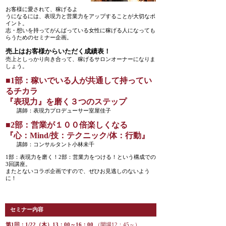
お客様に愛されて、稼げるよ
うになるには、表現力と営業力をアップすることが大切なポ
イント。
志・想いを持ってがんばっている女性に稼げる人になっても
らうためのセミナー企画。
売上はお客様からいただく成績表！
売上としっかり向き合って、稼げるサロンオーナーになりま
しょう。
■1部：稼いでいる人が共通して持ってい
るチカラ
『表現力』を磨く３つのステップ
講師：表現力プロデューサー室屋佳子
■2部：営業が１００倍楽しくなる
『心：Mind/技：テクニック/体：行動』
講師：コンサルタント小林未千
1部：表現力を磨く！2部：営業力をつける！という構成での
3回講座。
またとないコラボ企画ですので、ぜひお見逃しのないよう
に！
セミナー内容
第1回：1/22（木）13：00～16：00
（開場12：45～）