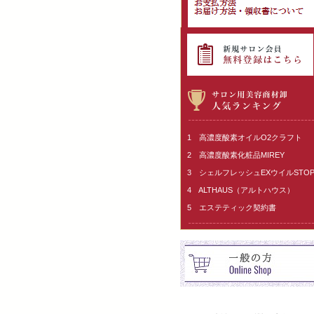
1 高濃度酸素オイルO2クラフト
2 高濃度酸素化粧品MIREY
3 シェルフレッシュEXウイルSTO
4 ALTHAUS（アルトハウス）
5 エステティック契約書