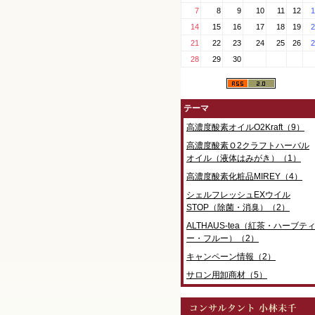
7
8
9
10
11
12
1
14
15
16
17
18
19
2
21
22
23
24
25
26
2
28
29
30
テーマ
高濃度酸素オイルO2Kraft（9）
高濃度酸素Ｏ2クラフトハーバル
オイル（液体はみがき）（1）
高濃度酸素化粧品MIREY（4）
シェルフレッシュEXウイル
STOP（除菌・消臭）（2）
ALTHAUS-tea（紅茶・ハーブテ
ー・フルー）（2）
キャンペーン情報（2）
サロン用卸商材（5）