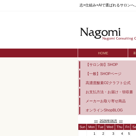
志×仕組み×AIで選ばれるサロン
HOME
【サロン卸】SHOP
【一般】SHOPページ
高濃度酸素O2クラフト公式
お支払方法・お届け・領収書
メーカーお取り寄せ商品
オンラインShopBLOG
<<
2026年06月
>>
Sun
Mon
Tue
Wed
Thu
Fri
Sa
1
2
3
4
5