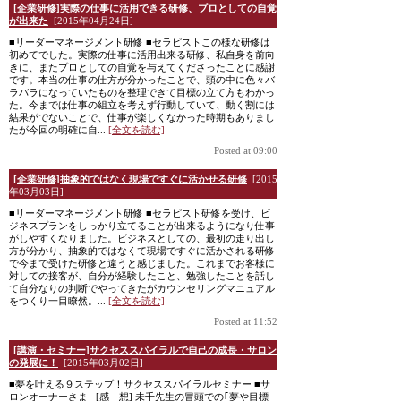
[企業研修]実際の仕事に活用できる研修、プロとしての自覚
が出来た
[2015年04月24日]
■リーダーマネージメント研修 ■セラピストこの様な研修は
初めてでした。実際の仕事に活用出来る研修、私自身を前向
きに、またプロとしての自覚を与えてくださったことに感謝
です。本当の仕事の仕方が分かったことで、頭の中に色々バ
ラバラになっていたものを整理できて目標の立て方もわかっ
た。今までは仕事の組立を考えず行動していて、動く割には
結果がでないことで、仕事が楽しくなかった時期もありまし
たが今回の明確に自...
[全文を読む]
Posted at 09:00
[企業研修]抽象的ではなく現場ですぐに活かせる研修
[2015
年03月03日]
■リーダーマネージメント研修 ■セラピスト研修を受け、ビ
ジネスプランをしっかり立てることが出来るようになり仕事
がしやすくなりました。ビジネスとしての、最初の走り出し
方が分かり、抽象的ではなくて現場ですぐに活かされる研修
で今まで受けた研修と違うと感じました。これまでお客様に
対しての接客が、自分が経験したこと、勉強したことを話し
て自分なりの判断でやってきたがカウンセリングマニュアル
をつくり一目瞭然。...
[全文を読む]
Posted at 11:52
[講演・セミナー]サクセススパイラルで自己の成長・サロン
の発展に！
[2015年03月02日]
■夢を叶える９ステップ！サクセススパイラルセミナー ■サ
ロンオーナーさま [感 想] 未千先生の冒頭での｢夢や目標