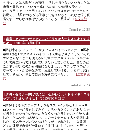
を持つことは人間だけの特権！ それを持たないということは
家畜と同然です｣という言葉にものすごい衝撃を受けまし
た。今日まで、ただ日々をなんとなく行き当たりばったりの
行動で、 成果につながる仕事ができていなかったなと深く反
省です。やらなければならないことも、整理が...
[全文を読
む]
Posted at 12:35
[講演・セミナー]サクセススパイラルは人生をよりよくする
ため！
[2015年03月02日]
■夢を叶える9ステップ！サクセススパイラルセミナー ■匿名
希望 [感想] サクセススパイラルは人生をよりよくしていくた
めのどんなことにも使えるので常にサクセススパイラルに基
づいて頭にいれて活動していきたいと思いました。自分のど
こが弱い部分なのかも明確になりました。ステップ５のどう
やって・・・が苦手なので、克服していけるようまずは実行
していきたい。そして自分を好きになりたい。 ...
[全文を読
む]
Posted at 12:33
[講演・セミナー]終了後には、心がわくわくドキドキ！スキ
ップしてしまいそうに！
[2015年03月02日]
■夢を叶える９ステップ！サクセススパイラルセミナー ■サ
ロンオーナー起業をしてみて、いろいろ迷うことがあり 自分
が何をしたかったのか分からなくなったりしたことがありま
した。そんな中ご縁があり、このセミナーを友人と受講しま
した。９ステップのひとつひとつが「それそれ」「なるほ
ど」の連続で自分が一番弱くて後回しにしていたこと苦手な
ので最後に考えたらいいと思っていた事だらけでした。そし