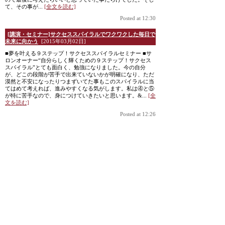
て、その事が...
[全文を読む]
Posted at 12:30
[講演・セミナー]サクセススパイラルでワクワクした毎日で
未来に向かう
[2015年03月02日]
■夢を叶える９ステップ！サクセススパイラルセミナー ■サ
ロンオーナー“自分らしく輝くための９ステップ！サクセス
スパイラル”とても面白く、勉強になりました。今の自分
が、どこの段階が苦手で出来ていないかが明確になり、ただ
漠然と不安になったりつまずいてた事もこのスパイラルに当
てはめて考えれば、進みやすくなる気がします。私は④と⑤
が特に苦手なので、身につけていきたいと思います。&...
[全
文を読む]
Posted at 12:26
[講演・セミナー]魂の震えるような内容のセミナー
[2015年
03月02日]
■夢を叶える９ステップ！サクセススパイラルセミナー ■ウ
ェブデザイナー 魂の震えるような内容のセミナーで、大変
感動しました。｢夢を持つのは人間の特権である｣という言葉
に衝撃を受け、夢と目標を持っている自分の人生を幸せに思
います。サクセススパイラルは、幸福で輝く人生を送るため
のステップが明確で、とてもわかりやすかったです。自分に
一番不足しているのは、｢どうやって･･･｣というプラ...
[全文
を読む]
Posted at 12:23