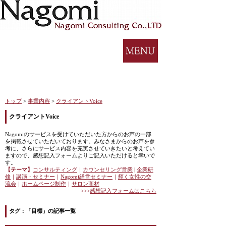
トップ
>
事業内容
>
クライアントVoice
クライアントVoice
Nagomiのサービスを受けていただいた方からのお声の一部
を掲載させていただいております。みなさまからのお声を参
考に、さらにサービス内容を充実させていきたいと考えてい
ますので、感想記入フォームよりご記入いただけると幸いで
す。
【テーマ】
コンサルティング
｜
カウンセリング営業
|
企業研
修
｜
講演・セミナー
｜
Nagomi
経営セミナー
｜
輝く女性の交
流会
｜
ホームページ制作
｜
サロン商材
>>>
感想記入フォームはこちら
タグ：「目標」の記事一覧