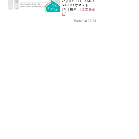
います! ↓↓↓ EXILE
NAOTO オネスト
TV【抜き...
[全文を読
む]
Posted at 07:54
高濃度酸素オイルO2クラフトA リニューアル
[2021年07
月01日]
オーツ―クラフトリニュー
アル内容 ①パッケージ
デザインの変更②ピーナッ
ツ油→アボカド油への変
更 アボカド油に酸素を結
合 【販売名】 現行の商
品と区別をするために「オ
ーツークラフトＡ」と表記
【販売価格】 店販品・業
務用ともに現行通りの価格
【成分...
[全文を読む]
Posted at 17:00
マスクで酸欠！酸素オイル+片鼻呼吸セルフケア【動画】
[2020年04月10日]
（※画像はダウンロ
ードしてサロンPOP等
ご自由にお使いくださ
い。） マスクで酸
欠・頭がボーっとす