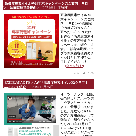
高濃度酸素オイル特別年末キャンペーンのご案内｜サロ
ン・治療院経営者様向け
[2024年11月20日]
高濃度酸素オイル 年
末キャンペーンのご案
内 サロンや治療院
での施術効果をさらに
高めたい方へ 今だけ
お得な「高濃度酸素オ
イル」の年末特別キャ
ンペーンをご紹介しま
す。 顧客満足度アッ
プや新規顧客獲得のき
っかけとして ぜひ活
用してください！
...
[全文を読む]
Posted at 14:20
EXILEのNAOTOさんが「高濃度酸素オイルO2クラフト」
YouTubeで紹介
[2021年11月26日]
オーツークラフトは販
売当時よりスポーツ選
手やアスリートの方に
多くご愛用頂いていま
した。最近ではAAA
の方が愛用商品として
雑誌でご紹介くださっ
たり2021年11月11日
YouTubeでNAOTOさ
んがご紹介くださって