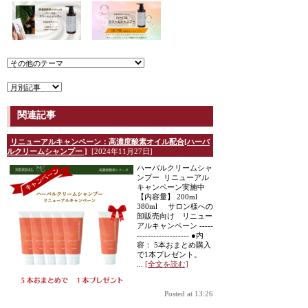
関連記事
リニューアルキャンペーン：高濃度酸素オイル配合[ハーバ
ルクリームシャンプー ]
[2024年11月27日]
ハーバルクリームシャ
ンプー リニューアル
キャンペーン実施中
【内容量】 200ml
380ml サロン様への
卸販売向け リニュー
アルキャンペーン -----
------------------- ●内
容： 5本おまとめ購入
で1本プレゼント。
...
[全文を読む]
Posted at 13:26