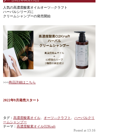
プー
[2022年08月15日]
人気の高濃度酸素オイルオーツ―クラフト
ハーバルシリーズに
クリームシャンプーの発売開始
>>>
商品詳細はこちら
2022年9月発売スタート
タグ：
高濃度酸素オイル
、
オーツ―クラフト
、
ハーバルクリ
ームシャンプー
テーマ：
高濃度酸素オイルO2Kraft
Posted at 13:16