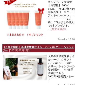
キャンペーン実施中
【内容量】 200ml
380ml サロン様への
卸販売向け リニュー
アルキャンペーン -----
------------------- ●内
容： 5本おまとめ購入
で1本プレゼント。
...
[全文を読む]
Posted at 13:26
9月発売開始！高濃度酸素オイル・ハーバルクリームシャン
プー
[2022年08月15日]
人気の高濃度酸素オイ
ルオーツ―クラフト
ハーバルシリーズに
クリームシャンプーの
発売開始 >>>商品
詳細はこちら
2022年9月発売スター
ト
Posted at 13:16
EXILEのNAOTOさんが「高濃度酸素オイルO2クラフト」
YouTubeで紹介
[2021年11月26日]
オーツークラフトは販
売当時よりスポーツ選