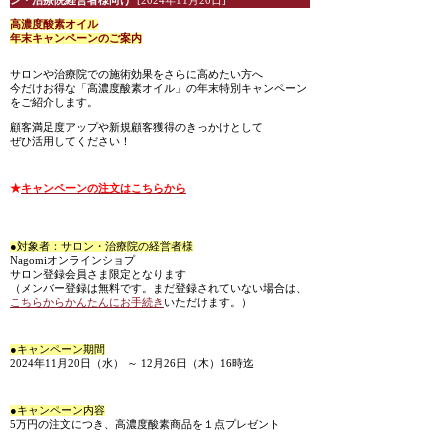
ン・治療院経営者様向け
[2024年11月20日]
高濃度酸素オイル
年末キャンペーンのご案内
サロンや治療院での施術効果をさらに高めたい方へ
今だけお得な「高濃度酸素オイル」の年末特別キャンペーン
をご紹介します。
顧客満足度アップや新規顧客獲得のきっかけとして
ぜひ活用してください！
★
キャンペーンの注文はこちらから
●対象者：サロン・治療院の経営者様
Nagomiオンラインショプ
サロン登録会員さま限定となります
（メンバー登録は無料です。まだ登録されていない場合は、
こちらからかんたんにお手続き
いただけます。）
●キャンペーン期間
2024年11月20日（水） ～ 12月26日（木）16時迄
●キャンペーン内容
5万円の注文につき、高濃度酸素商品を１点プレゼント