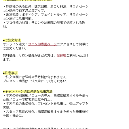
・即効性のある効果：疲労回復、肩こり解消、リラクゼーシ
ョン効果で顧客満足度アップ。
・用途概要：ボディケア、フェイシャルケア、リラクゼーシ
ョン施術に活用可能。
・プロ仕様の品質：サロンや治療院の現場で信頼される製
品。
●ご注文方法
オンライン注文：
サロン卸専用ページ
にアクセスして簡単に
ご注文ください。
無料登録：サロン登録がまだの方は、
登録後
ご利用いただけ
ます。
●注意事項
ご注文金額には送料や手数料は含まれません。
プレゼント商品はご注文時にご指定ください。
●キャンペーンの効果的な活用方法
・年末の特別施術メニューの導入：高濃度酸素オイルを使っ
た新メニューで顧客満足度を向上。
・年末年始の販促強化：プレゼントを活用し、売上アップを
実現。
・スタッフ教育の強化：高濃度酸素オイルを使った施術技術
を磨く機会に。