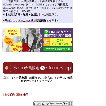
【正規代理店・公式販売サイト】高濃度酸素オイル
O2kraft(オーツークラフト）MIREY（ミレイ）万田酵素
etc…人気の商品を1個から購入できます。Line@お友だち追
加でお得なクーポン発行。
■
【
お支払方法・送料・お届け
】
をご確認下さい。
■
商品により
メーカーお取り寄せ商品
となります。
店舗さま向け
業務用・卸価格
でのご購入は
↑↑
の
サロン会員
限定オンラインショップ
より
｜
特定商取引法を表示