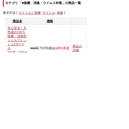
カテゴリ 「■除菌・消臭・ウイルス対策」の商品一覧
表示方法 [
タイトルと画像
/
タイトル
/
画像
]
商品名
価格
安心安全！天
然成分100％
除菌・消臭剤
シェルフレッ
シュEXウイ
商品の
ル
990円
792円(税込)
20%引き
詳細
STOP（100ml
）ホタテ貝殻
水溶液・強ア
ルカリ・日本
製
<< 前のページへ
|
次のページへ >>
カテゴリから商品を探す
すべての商品を表示
■除菌・消臭・ウイルス対策 (商品数 1)
■ビジネス・セールス (商品数 1)
■高濃度酸素オイルO2クラフト・MIREYミレイ (商品数 27)
|
ホーム
|
↑トップ
|