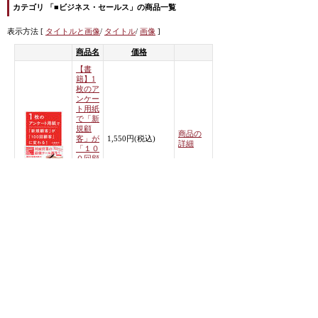
カテゴリ 「■ビジネス・セールス」の商品一覧
表示方法 [
タイトルと画像
/
タイトル
/
画像
]
商品名
価格
【書
籍】1
枚のア
ンケー
ト用紙
で「新
規顧
商品の
客」が
1,550円(税込)
詳細
「１０
０回顧
客」に
変わ
る！著
者：小
林未千
<< 前のページへ
|
次のページへ >>
カテゴリから商品を探す
すべての商品を表示
■除菌・消臭・ウイルス対策 (商品数 1)
■ビジネス・セールス (商品数 1)
■高濃度酸素オイルO2クラフト・MIREYミレイ (商品数 27)