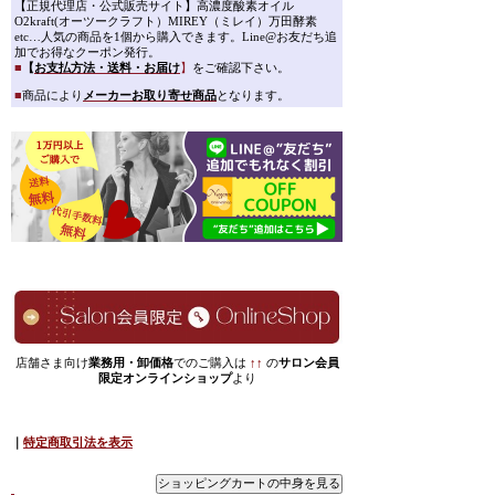
【正規代理店・公式販売サイト】高濃度酸素オイル
O2kraft(オーツークラフト）MIREY（ミレイ）万田酵素
etc…人気の商品を1個から購入できます。Line@お友だち追
加でお得なクーポン発行。
■
【
お支払方法・送料・お届け
】
をご確認下さい。
■
商品により
メーカーお取り寄せ商品
となります。
店舗さま向け
業務用・卸価格
でのご購入は
↑↑
の
サロン会員
限定オンラインショップ
より
｜
特定商取引法を表示