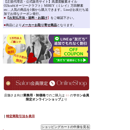
【正規代理店・公式販売サイト】高濃度酸素オイル
O2kraft(オーツークラフト）MIREY（ミレイ）万田酵素
etc…人気の商品を1個から購入できます。Line@お友だち追
加でお得なクーポン発行。
■
【
お支払方法・送料・お届け
】
をご確認下さい。
■
商品により
メーカーお取り寄せ商品
となります。
店舗さま向け
業務用・卸価格
でのご購入は
↑↑
の
サロン会員
限定オンラインショップ
より
｜
特定商取引法を表示