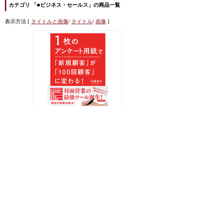
カテゴリ 「■ビジネス・セールス」の商品一覧
表示方法 [
タイトルと画像
/
タイトル
/
画像
]
【書籍】1枚のアンケート用紙で「新規
顧客」が「１００回顧客」に変わる！著
者：小林未千
1,550円(税込)
<< 前のページへ
|
次のページへ >>
カテゴリから商品を探す
すべての商品を表示
■除菌・消臭・ウイルス対策 (商品数 1)
■ビジネス・セールス (商品数 1)
■高濃度酸素オイルO2クラフト・MIREYミレイ (商品数 26)