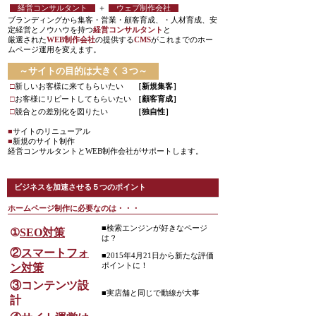
経営コンサルタント
＋
ウェブ制作会社
ブランディングから集客・営業・顧客育成、・人材育成、安
定経営とノウハウを持つ
経営コンサルタント
と
厳選された
WEB制作会社
の提供する
CMS
がこれまでのホー
ムページ運用を変えます。
～サイトの目的は大きく３つ～
□
新しいお客様に来てもらいたい
［新規集客］
□
お客様にリピートしてもらいたい
［顧客育成］
□
競合との差別化を図りたい
［独自性］
■
サイトのリニューアル
■
新規のサイト制作
経営コンサルタントとWEB制作会社がサポートします。
ビジネスを加速させる５つのポイント
ホームページ制作に必要なのは・・・
■検索エンジンが好きなページ
①
SEO対策
は？
②
スマートフォ
■2015年4月21日から新たな評価
ン対策
ポイントに！
③
コンテンツ設
■実店舗と同じで動線が大事
計