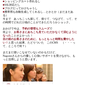
■
ショッピングカート作れるし
■
SSL対応だし
■
ブログだってかけちゃうし
■
携帯用も自動生成してくれるし…とかとか（まだまだあ
る）
今まで あっちこっち探して、借りて、つなげて、って、そ
の時間でどれだけ他のことができただろうかショック。
おかげで今は、
予約の管理もスムーズ
で
何より、
お客さまにあちこち見ていただかなくて済むように
なった
ことがよかった！
目の前のお客さまのために、もっともっと時間を費やした
い！
と思った結果、たどりついた このCMS （・・・っ
て、ところで何？）
まだまだ使いこなせていないのかもだけど、
Nagomiさんからの優しく心強いサポートを受けながら、も
っと活用しようと思います。
ホームページ制作費用について
Word Pressでの制作：
初期費用＋月額サーバー代