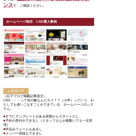
ンス
で、ご相談ください。
ホームページ制作 CMS導入事例
お客様の声
（以下ブログ掲載記事原文）
CMS・・・って何の略なんだろう？？（小声）っていう、わ
たしでも使いこなすことができている、ホームページのシス
テム。
■
すでにテンプレートがある状態からスタートだし
■
予約の受付ができるし（スタッフさんが複数いても一元管
理）
■
申込みフォームもあるし
■
メンバー登録もできるし