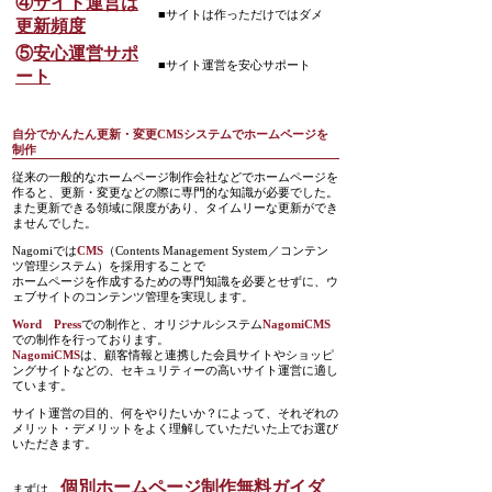
④
サイト運営は
■サイトは作っただけではダメ
更新頻度
⑤
安心運営サポ
■サイト運営を安心サポート
ート
自分でかんたん更新・変更CMSシステムでホームページを
制作
従来の一般的なホームページ制作会社などでホームページを
作ると、更新・変更などの際に専門的な知識が必要でした。
また更新できる領域に限度があり、タイムリーな更新ができ
ませんでした。
Nagomiでは
CMS
（Contents Management System／コンテン
ツ管理システム）を採用することで
ホームページを作成するための専門知識を必要とせずに、ウ
ェブサイトのコンテンツ管理を実現します。
Word Press
での制作と、オリジナルシステム
NagomiCMS
での制作を行っております。
NagomiCMS
は、顧客情報と連携した会員サイトやショッピ
ングサイトなどの、セキュリティーの高いサイト運営に適し
ています。
サイト運営の目的、何をやりたいか？によって、それぞれの
メリット・デメリットをよく理解していただいた上でお選び
いただきます。
個別ホームページ制作無料ガイダ
まずは、