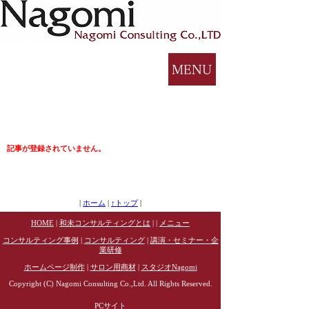
記事が登録されていません。
|
ホーム
|
↑トップ
|
HOME
|
和未コンサルティングとは
| |
メニュー
コンサルティング事例
|
コンサルティング
|
講演・セミナー・企
業研修
ホームページ制作
|
サロン用商材
|
スタジオNagomi
Copyright (C) Nagomi Consulting Co.,Ltd. All Rights Reserved.
PCサイト