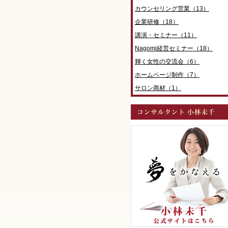
カウンセリング営業（13）
企業研修（18）
講演・セミナー（11）
Nagomi経営セミナー（18）
輝く女性の交流会（6）
ホームページ制作（7）
サロン商材（1）