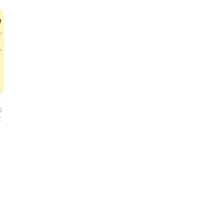
千
め
な