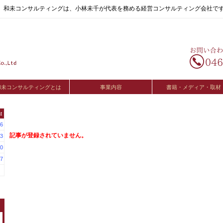
へ。和未コンサルティングは、小林未千が代表を務める経営コンサルティング会社で
和未コンサルティングとは
事業内容
書籍・メディア・取材
t
6
記事が登録されていません。
3
0
7