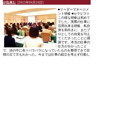
が出来た
[2015年04月24日]
■リーダーマネージメ
ント研修 ■セラピスト
この様な研修は初めて
でした。実際の仕事に
活用出来る研修、私自
身を前向きに、またプ
ロとしての自覚を与え
てくださったことに感
謝です。本当の仕事の
仕方が分かったこと
で、頭の中に色々バラバラになっていたものを整理できて目
標の立て方もわかった。今までは仕事の組立を考えず行動し
ていて、動く割には結果がでない...
[全文を読む]
Posted at 09:00
[企業研修]リーダー研修で目標を達成するためのコツとポイ
ントを学べた
[2015年04月17日]
■リーダーマネージメ
ント研修 ■セラピスト
リーダー研修を受け
て、目標を達成するた
めには、まず分析をす
ること。達成するコツ
とポイントを学びまし
た。これまでは、イメ
ージはできていても計
画書に書き込むことをしていなかったため、具体性にかけて
いました。ビジネスプランニングについて理解できていなか
ったことを、詳しく例を上げて教えてもらったことで