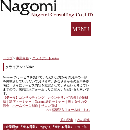
トップ
>
事業内容
>
クライアントVoice
クライアントVoice
Nagomiのサービスを受けていただいた方からのお声の一部
を掲載させていただいております。みなさまからのお声を参
考に、さらにサービス内容を充実させていきたいと考えてい
ますので、感想記入フォームよりご記入いただけると幸いで
す。
【テーマ】
コンサルティング
｜
カウンセリング営業
|
企業研
修
｜
講演・セミナー
｜
Nagomi
経営セミナー
｜
輝く女性の交
流会
｜
ホームページ制作
｜
サロン商材
>>>
感想記入フォームはこちら
前の記事
|
次の記事
[企業研修]『売る営業』ではなく『売れる営業』
[2015年