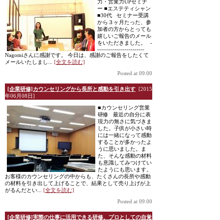
力・営業力UPセミナ
ー ■エステティシャン
■30代 セミナー受講
から３ヶ月たった、参
加者の方からとっても
嬉しいご報告のメール
をいただきました。 -
------------------------
Nagomiさんに感謝です。 今日は、感謝のご報告をしたくて
メールいたしまし...
[全文を読む]
Posted at 09:00
[企業研修]カウンセリングから長所と感動を引き出す
[2015
年06月08日]
■カウンセリング営業
研修 最近の自分に表
現力の無さに気づきま
した。子供が小さい時
には一緒になって感動
することが多かったよ
うに思いました。ま
た、そんな感動の材料
も意識してみつけてい
たようにも思います。
お客様のカウンセリングの中からも、たくさんの長所や感動
の材料を引き出して上げることで、結果として売り上げが上
がるんだとい...
[全文を読む]
Posted at 09:00
[企業研修]実際の仕事に活用できる研修、プロとしての自覚