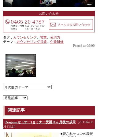
タグ：
カウンセリング
、
営業
、
表現力
テーマ：
カウンセリング営業
、
企業研修
Posted at 09:00
関連記事
[Nagomiセミナー]セミナー受講３ヶ月後の成果
[2015年06
月11日]
■愛されサロンの表現