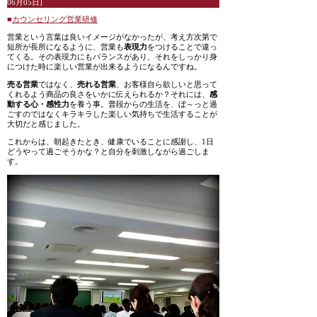
06月05日]
■
カウンセリング営業研修
営業という言葉は良いイメージがなかったが、考え方次第で
短所が長所になるように、営業も
表現力
をつけることで違っ
てくる。その表現力にもバランスがあり、それをしっかり身
につけた時に楽しい営業が出来るようになるんですね。
売る営業
ではなく、
売れる営業
、お客様自ら欲しいと思って
くれるよう商品の良さをいかに伝えられるか？それには、
感
動する心・感性力
を養う事。普段からの生活を、ぼ～っと過
ごすのではなくキラキラした楽しい気持ちで生活することが
大切だと感じました。
これからは、朝起きたとき、健康でいることに感謝し、1日
どうやって過ごそうかな？と自分を刺激しながら過ごしま
す。