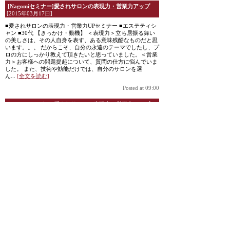
[Nagomiセミナー]愛されサロンの表現力・営業力アップ
[2015年03月17日]
■愛されサロンの表現力・営業力UPセミナー ■エステティシ
ャン ■30代 【きっかけ・動機】 ＜表現力＞立ち居振る舞い
の美しさは、その人自身を表す、ある意味残酷なものだと思
います。。。 だからこそ、自分の永遠のテーマでしたし、プ
ロの方にしっかり教えて頂きたいと思っていました。＜営業
力＞お客様への問題提起について、質問の仕方に悩んでいま
した。 また、技術や効能だけでは、自分のサロンを選
ん...
[全文を読む]
Posted at 09:00
[Nagomiセミナー]愛されサロンの表現力・営業力アップ
[2015年03月05日]
■表現力・営業力アップセミナー ■北洞 裕子さま ■エステサ
ロン経営者 ■30代 【きっかけ・動機】新規のお客様のご継続
や売り上げに悩んでいて参加しました。 【感想・良かったこ
と】■表現力セミナー1回目の第一印象において見た目が最大
のポイントであること。笑顔は気持ちではなくスキルであ
る！ということに度肝を抜かれました。実際に表情筋を動か
すえがお体操はいかに表情が硬くなっているか思い知らされ
ました...
[全文を読む]
Posted at 09:00
[Nagomiセミナー]愛されサロンの表現力・営業力アップ
[2015年03月05日]
■表現力・営業力アップセミナー■エステティシャン■30代
【きっかけ・動機】カウンセリング時の営業や、ストーリー