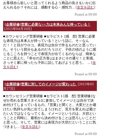
お客様自ら欲しいと思ってくれるよう商品の良さをいかに伝
えられるか？それには、感動する心・感性力...
[全文を読む]
Posted at 09:00
[企業研修]営業に必要な○○力は本来みんな持っている！
[2015年04月10日]
■カウンセリング営業研修 ■セラピスト [感 想] 営業に必要
な表現力は本来人が持っている！という話に、そ～なん
だ！！と目がウロコ。表現力は自分で作るものだと思ってい
た。そういう部分もあるのだろうけど、子供の頃のように感
じるこころを持つことで表現力が出てくるのならば、簡単な
ことに思えた。｢幸せの正方形｣はまさにその通り！と実感。
さっそく家に帰ったら子供に話してあげようと思う。 ...
[全
文を読む]
Posted at 09:00
[企業研修]営業に対してのイメージが変わった
[2015年03
月27日]
■カウンセリング営業研修 ■セラピスト[感 想] 営業研修[な
ぜか売れる営業スタイル]に参加してイメージとは自分で決
め付けてしまっているもの。｢営業｣と聞くと、大変だとか避
けたい気持ちが先に出てしまうけれど、見方を変えれば避け
たい人ではなくなってくる。イメージというのは、大切とい
うことと同時に、最初から決め付けることは恐ろしいことだ
と思った。そして、営業には表現力が大切だということに気
づきまし...
[全文を読む]
Posted at 09:00