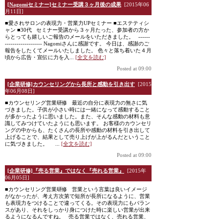
[Nagomiセミナー]セミナー受講３ヶ月後の成果
[2015年06
月11日]
■愛されサロンの表現力・営業力UPセミナー ■エステティシ
ャン ■30代 セミナー受講から３ヶ月たった、参加者の方か
らとっても嬉しいご報告のメールをいただきました。 ------
------------------- Nagomiさんに感謝です。 今日は、感謝のご
報告をしたくてメールいたしました。 色々と落ち着いた４月
頃から広告・宣伝に力を入...
[全文を読む]
Posted at 09:00
[企業研修]カウンセリングから長所と感動を引き出す
[2015
年06月08日]
■カウンセリング営業研修 最近の自分に表現力の無さに気
づきました。子供が小さい時には一緒になって感動すること
が多かったように思いました。また、そんな感動の材料も意
識してみつけていたようにも思います。 お客様のカウンセリ
ングの中からも、たくさんの長所や感動の材料を引き出して
上げることで、結果として売り上げが上がるんだということ
に気づきました。 ...
[全文を読む]
Posted at 09:00
[企業研修]『売る営業』ではなく『売れる営業』
[2015年
06月05日]
■カウンセリング営業研修 営業という言葉は良いイメージ
がなかったが、考え方次第で短所が長所になるように、営業
も表現力をつけることで違ってくる。その表現力にもバラン
スがあり、それをしっかり身につけた時に楽しい営業が出来
るようになるんですね。 売る営業ではなく、売れる営業、