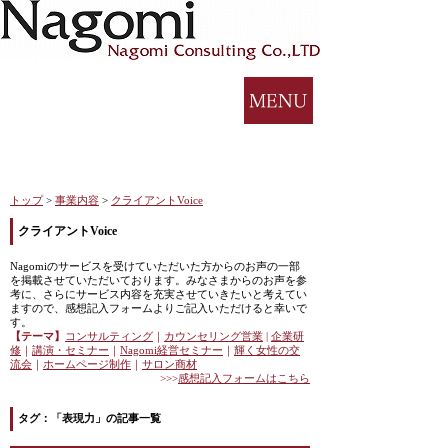
トップ
>
事業内容
>
クライアントVoice
クライアントVoice
Nagomiのサービスを受けていただいた方からのお声の一部
を掲載させていただいております。みなさまからのお声を参
考に、さらにサービス内容を充実させていきたいと考えてい
ますので、感想記入フォームよりご記入いただけると幸いで
す。
【テーマ】
コンサルティング
｜
カウンセリング営業
|
企業研
修
｜
講演・セミナー
｜
Nagomi
経営セミナー
｜
輝く女性の交
流会
｜
ホームページ制作
｜
サロン商材
>>>
感想記入フォームはこちら
タグ：「表現力」の記事一覧