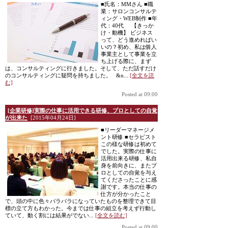
■氏名：MMさん ■職
業：サロンコンサルテ
ィング・WEB制作 ■年
代：40代 【きっか
け・動機】 ビジネス
って、どう進めればい
いの？初め、私は個人
事業主として事業を立
ち上げる際に、まず
は、コンサルティングに行きました。そして、ただ話すだけ
のコンサルティングに疑問を持ちました。 &n...
[全文を読
む]
Posted at 09:00
[企業研修]実際の仕事に活用できる研修、プロとしての自覚
が出来た
[2015年04月24日]
■リーダーマネージメ
ント研修 ■セラピスト
この様な研修は初めて
でした。実際の仕事に
活用出来る研修、私自
身を前向きに、またプ
ロとしての自覚を与え
てくださったことに感
謝です。本当の仕事の
仕方が分かったこと
で、頭の中に色々バラバラになっていたものを整理できて目
標の立て方もわかった。今までは仕事の組立を考えず行動し
ていて、動く割には結果がでない...
[全文を読む]
Posted at 09:00