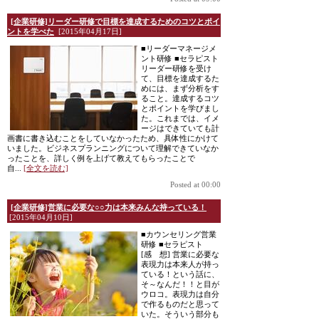
[企業研修]リーダー研修で目標を達成するためのコツとポイ
ントを学べた
[2015年04月17日]
■リーダーマネージメ
ント研修 ■セラピスト
リーダー研修を受け
て、目標を達成するた
めには、まず分析をす
ること。達成するコツ
とポイントを学びまし
た。これまでは、イメ
ージはできていても計
画書に書き込むことをしていなかったため、具体性にかけて
いました。ビジネスプランニングについて理解できていなか
ったことを、詳しく例を上げて教えてもらったことで
自...
[全文を読む]
Posted at 00:00
[企業研修]営業に必要な○○力は本来みんな持っている！
[2015年04月10日]
■カウンセリング営業
研修 ■セラピスト
[感 想] 営業に必要な
表現力は本来人が持っ
ている！という話に、
そ～なんだ！！と目が
ウロコ。表現力は自分
で作るものだと思って
いた。そういう部分も