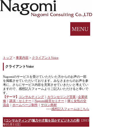
トップ
>
事業内容
>
クライアントVoice
クライアントVoice
Nagomiのサービスを受けていただいた方からのお声の一部
を掲載させていただいております。みなさまからのお声を参
考に、さらにサービス内容を充実させていきたいと考えてい
ますので、感想記入フォームよりご記入いただけると幸いで
す。
【テーマ】
コンサルティング
｜
カウンセリング営業
|
企業研
修
｜
講演・セミナー
｜
Nagomi
経営セミナー
｜
輝く女性の交
流会
｜
ホームページ制作
｜
サロン商材
>>>
感想記入フォームはこちら
[コンサルティング]魅力や才能を活かすビジネスの和
[2015
年05月11日]