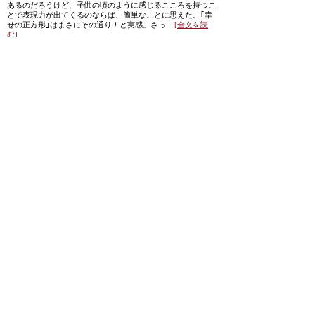
あるのだろうけど、子供の頃のように感じるこころを持つこ
とで表現力が出てくるのならば、簡単なことに思えた。｢幸
せの正方形｣はまさにその通り！と実感。さっ...
[全文を読
む]
Posted at 09:00
[コンサルティング]問題解決型コンサルティングでしっかり
道が見える
[2015年04月06日]
■氏名：YIさん ■職
業：鍼灸師、フロアバ
レエ講師 ■年代：50代
【きっかけ・動機】
新しい事業を始めよう
としていたので 【コ
ンサルティングを受け
てよかったこと・感
想】スタジオなごみの
未千さんのコンサルテ
ィングは、問題解決型のコンサルなんです。自分では見えて
ない、気づけてない、そういう点課題や現状を探...
[全文を
読む]
Posted at 09:00
<< 前のページへ
|
1
|
2
|
3
|
4
|
5
|
6
|
7
|
8
|
9
次のページへ >>
|
ホーム
|
↑トップ
|