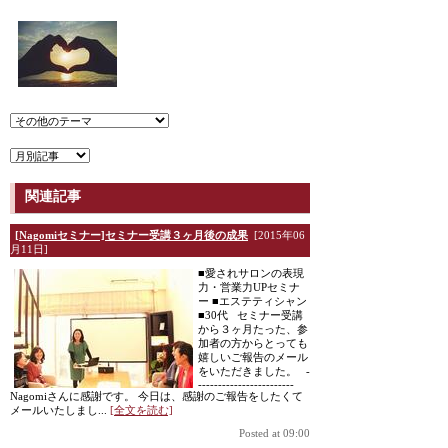
関連記事
[Nagomiセミナー]セミナー受講３ヶ月後の成果
[2015年06
月11日]
■愛されサロンの表現
力・営業力UPセミナ
ー ■エステティシャン
■30代 セミナー受講
から３ヶ月たった、参
加者の方からとっても
嬉しいご報告のメール
をいただきました。 -
------------------------
Nagomiさんに感謝です。 今日は、感謝のご報告をしたくて
メールいたしまし...
[全文を読む]
Posted at 09:00