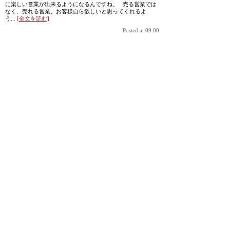
に楽しい営業が出来るようになるんですね。 売る営業では
なく、売れる営業、お客様自ら欲しいと思ってくれるよ
う...
[全文を読む]
Posted at 09:00
[企業研修]実際の仕事に活用できる研修、プロとしての自覚
が出来た
[2015年04月24日]
■リーダーマネージメ
ント研修 ■セラピスト
この様な研修は初めて
でした。実際の仕事に
活用出来る研修、私自
身を前向きに、またプ
ロとしての自覚を与え
てくださったことに感
謝です。本当の仕事の
仕方が分かったこと
で、頭の中に色々バラバラになっていたものを整理できて目
標の立て方もわかった。今までは仕事の組立を考えず行動し
ていて、動く割には結果がでない...
[全文を読む]
Posted at 09:00
[企業研修]リーダー研修で目標を達成するためのコツとポイ
ントを学べた
[2015年04月17日]
■リーダーマネージメ
ント研修 ■セラピスト
リーダー研修を受け
て、目標を達成するた
めには、まず分析をす