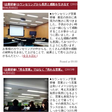
[企業研修]カウンセリングから長所と感動を引き出す
[2015
年06月08日]
■カウンセリング営業
研修 最近の自分に表
現力の無さに気づきま
した。子供が小さい時
には一緒になって感動
することが多かったよ
うに思いました。ま
た、そんな感動の材料
も意識してみつけてい
たようにも思います。
お客様のカウンセリングの中からも、たくさんの長所や感動
の材料を引き出して上げることで、結果として売り上げが上
がるんだとい...
[全文を読む]
Posted at 09:00
[企業研修]『売る営業』ではなく『売れる営業』
[2015年
06月05日]
■カウンセリング営業
研修 営業という言葉
は良いイメージがなか
ったが、考え方次第で
短所が長所になるよう
に、営業も表現力をつ
けることで違ってく
る。その表現力にもバ
ランスがあり、それを
しっかり身につけた時