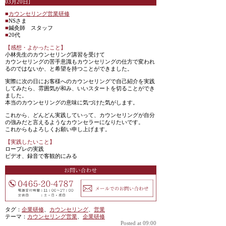
03月20日]
■
カウンセリング営業研修
■
NSさま
■
鍼灸師 スタッフ
■
20代
【感想・よかったこと】
小林先生のカウンセリング講習を受けて
カウンセリングの苦手意識もカウンセリングの仕方で変われ
るのではないか、と希望を持つことができました。
実際に次の日にお客様へのカウンセリングで自己紹介を実践
してみたら、雰囲気が和み、いいスタートを切ることができ
ました。
本当のカウンセリングの意味に気づけた気がします。
これから、どんどん実践していって、カウンセリングが自分
の強みだと言えるようなカウンセラーになりたいです。
これからもよろしくお願い申し上げます。
【実践したいこと】
ロープレの実践
ビデオ、録音で客観的にみる
タグ：
企業研修
、
カウンセリング
、
営業
テーマ：
カウンセリング営業
、
企業研修
Posted at 09:00