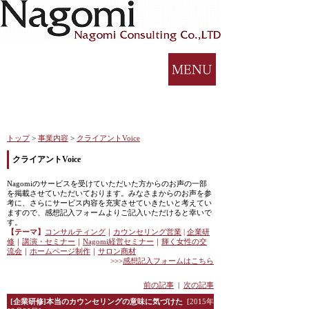
トップ
>
事業内容
>
クライアントVoice
クライアントVoice
Nagomiのサービスを受けていただいた方からのお声の一部
を掲載させていただいております。みなさまからのお声を参
考に、さらにサービス内容を充実させていきたいと考えてい
ますので、感想記入フォームよりご記入いただけると幸いで
す。
【テーマ】
コンサルティング
｜
カウンセリング営業
|
企業研
修
｜
講演・セミナー
｜
Nagomi
経営セミナー
｜
輝く女性の交
流会
｜
ホームページ制作
｜
サロン商材
>>>
感想記入フォームはこちら
前の記事
|
次の記事
[企業研修]本当のカウンセリングの意味に気づけた
[2015年