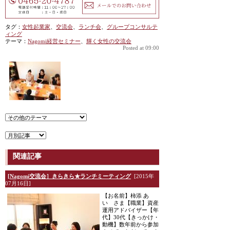
タグ：
女性起業家
、
交流会
、
ランチ会
、
グループコンサルテ
ィング
テーマ：
Nagomi経営セミナー
、
輝く女性の交流会
Posted at 09:00
関連記事
[Nagomi交流会］きらきら★ランチミーティング
[2015年
07月16日]
【お名前】柿添 あ
い さま【職業】資産
運用アドバイザー【年
代】30代【きっかけ・
動機】数年前から参加