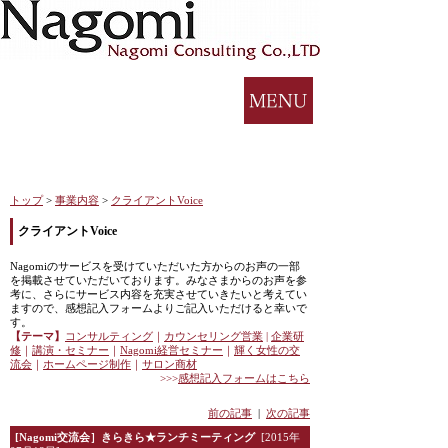
トップ
>
事業内容
>
クライアントVoice
クライアントVoice
Nagomiのサービスを受けていただいた方からのお声の一部
を掲載させていただいております。みなさまからのお声を参
考に、さらにサービス内容を充実させていきたいと考えてい
ますので、感想記入フォームよりご記入いただけると幸いで
す。
【テーマ】
コンサルティング
｜
カウンセリング営業
|
企業研
修
｜
講演・セミナー
｜
Nagomi
経営セミナー
｜
輝く女性の交
流会
｜
ホームページ制作
｜
サロン商材
>>>
感想記入フォームはこちら
前の記事
|
次の記事
[Nagomi交流会］きらきら★ランチミーティング
[2015年