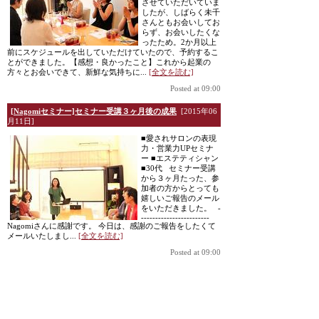
させていただいていま
したが、しばらく未千
さんともお会いしてお
らず、お会いしたくな
ったため。2か月以上
前にスケジュールを出していただけていたので、予約するこ
とができました。【感想・良かったこと】これから起業の
方々とお会いできて、新鮮な気持ちに...
[全文を読む]
Posted at 09:00
[Nagomiセミナー]セミナー受講３ヶ月後の成果
[2015年06
月11日]
■愛されサロンの表現
力・営業力UPセミナ
ー ■エステティシャン
■30代 セミナー受講
から３ヶ月たった、参
加者の方からとっても
嬉しいご報告のメール
をいただきました。 -
------------------------
Nagomiさんに感謝です。 今日は、感謝のご報告をしたくて
メールいたしまし...
[全文を読む]
Posted at 09:00
[Nagomiセミナー]愛されサロンの表現力・営業力アップ
[2015年03月17日]
■愛されサロンの表現
力・営業力UPセミナ