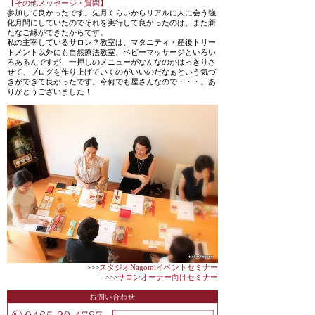
【その他メッセージ・質問】
参加して良かったです。先月くらいからリアルに人に会う強
化月間にしていたのでそれを実行して良かったのは、また新
たなご縁ができたからです。
私の主宰しているサロン？教室は、マタニティ・産後トリー
トメント以外にも自然療法教室、ベビーマッサージといろい
ろあるんですが、一押しのメニューがなんなのかはっきりさ
せて、ブログを作り上げていくのがいいのだなぁという気づ
きができて良かったです。今何でも屋さんなので・・・。あ
りがとうございました！
>>>
スタジオNagomiイベントセミナー
>>>
サロンオーナー向けセミナー