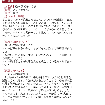
07月18日]
【お名前】
松本 真紀子 さま
【職業】
アロマセラピスト
【年代】
40代
【きっかけ・動機】
もともとメルマガ読者だったので、いつか何か講座か、交流
会のようなものに参加してみたいと思っておりました。この
度は日程が合いましたので参加させていただきました。 自分
が今やっている教室・サロンについてどうやって集客してい
こうか、どうやって私のサロンを認知してもらったらいいの
だろうと悩んでいました
【感想・良かったこと】
・新しいご縁ができたこと
・やっぱりそれをやらないとダメなんだなぁと再確認できた
こと
・私はいったい何を一番やりたいのだろう・・・と再考でき
る時間だったこと
・やり続けることが大事なんだと成功している方をみて思っ
たこと
【実践したいこと】
・アメブロの読者登録
・1か月半～2か月の間に3回満足をしていただけると自分を
認知してくれるという法則があるということで、今まで一度
体験や講座に来ていただいた方に、そういうサイクルでお付
き合いいただけるよう、ご案内してみようと思い、早速今日
のベビーマッサージ、次回のご予約をお伺いしてきました
・リアルにまず人とたくさんあうこと、一か月に100人会お
う！とか目標を決めてどんどん集中して会う時間を作ろうと
おもいました