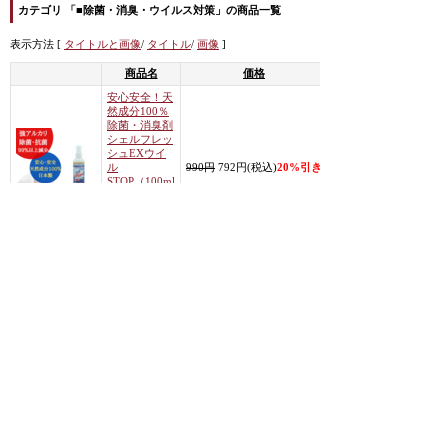
カテゴリ 「■除菌・消臭・ウイルス対策」の商品一覧
表示方法 [
タイトルと画像
/
タイトル
/
画像
]
商品名
価格
安心安全！天
然成分100％
除菌・消臭剤
シェルフレッ
商
シュEXウイ
品
ル
990円
792円(税込)
20%引き
の
STOP（100ml
詳
）ホタテ貝殻
細
水溶液・強ア
ルカリ・日本
製
<< 前のページへ
|
次のページへ >>
カテゴリから商品を探す
すべての商品を表示
■除菌・消臭・ウイルス対策 (商品数 1)
■ビジネス・セールス (商品数 1)
■高濃度酸素オイルO2クラフト・MIREYミレイ (商品数 27)
|
ホーム
|
↑トップ
|