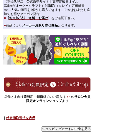
【正規代理店・公式販売サイト】高濃度酸素オイル
O2kraft(オーツークラフト）MIREY（ミレイ）万田酵素
etc…人気の商品を1個から購入できます。Line@お友だち追
加でお得なクーポン発行。
■
【
お支払方法・送料・お届け
】
をご確認下さい。
■
商品により
メーカーお取り寄せ商品
となります。
店舗さま向け
業務用・卸価格
でのご購入は
↑↑
の
サロン会員
限定オンラインショップ
より
｜
特定商取引法を表示