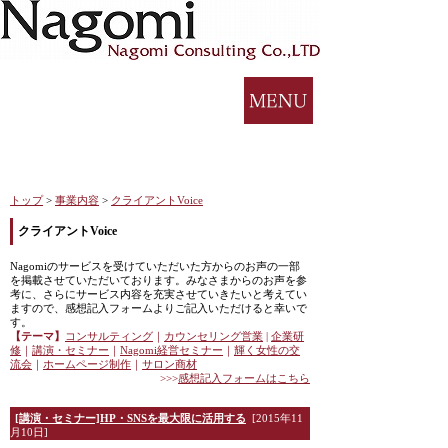
トップ
>
事業内容
>
クライアントVoice
クライアントVoice
Nagomiのサービスを受けていただいた方からのお声の一部
を掲載させていただいております。みなさまからのお声を参
考に、さらにサービス内容を充実させていきたいと考えてい
ますので、感想記入フォームよりご記入いただけると幸いで
す。
【テーマ】
コンサルティング
｜
カウンセリング営業
|
企業研
修
｜
講演・セミナー
｜
Nagomi
経営セミナー
｜
輝く女性の交
流会
｜
ホームページ制作
｜
サロン商材
>>>
感想記入フォームはこちら
[講演・セミナー]HP・SNSを最大限に活用する
[2015年11
月10日]