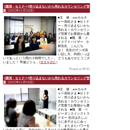
[講演・セミナー]売り込まないから売れるカウンセリング営
業
[2015年11月10日]
■主 催：arteカルチ
ャー高松さま ■セミナ
ー：売り込まないから
売れる！カウンセリン
グ営業でお客様から愛
される ■職 業：メ
イクアドバイザー 小
林先生、こんにち
は！ 先生のテンポ良
い話し方、内容いっぱ
いであっという間の３時間でした～。 どうもありがとうござ
いました！ 早速ビジョ...
[全文を読む]
Posted at 09:01
[講演・セミナー]売り込まないから売れるカウンセリング営
業
[2015年11月10日]
■主 催：arteカルチ
ャー高松さま ■セミナ
ー：売り込まないから
売れる！カウンセリン
グ営業でお客様から愛
される ■職 業：ベ
ビーダンスインストラ
クター 先日は久しぶ
りに未千さんに会っ
て、またまたパワーを
いただくと共に、自分のやってるつもりが無意味だった事を