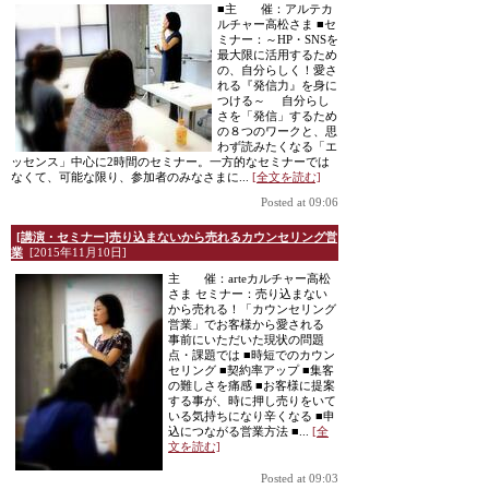
■主 催：アルテカ
ルチャー高松さま ■セ
ミナー：～HP・SNSを
最大限に活用するため
の、自分らしく！愛さ
れる『発信力』を身に
つける～ 自分らし
さを「発信」するため
の８つのワークと、思
わず読みたくなる「エ
ッセンス」中心に2時間のセミナー。一方的なセミナーでは
なくて、可能な限り、参加者のみなさまに...
[全文を読む]
Posted at 09:06
[講演・セミナー]売り込まないから売れるカウンセリング営
業
[2015年11月10日]
主 催：arteカルチャー高松
さま セミナー：売り込まない
から売れる！「カウンセリング
営業」でお客様から愛される
事前にいただいた現状の問題
点・課題では ■時短でのカウン
セリング ■契約率アップ ■集客
の難しさを痛感 ■お客様に提案
する事が、時に押し売りをいて
いる気持ちになり辛くなる ■申
込につながる営業方法 ■...
[全
文を読む]
Posted at 09:03