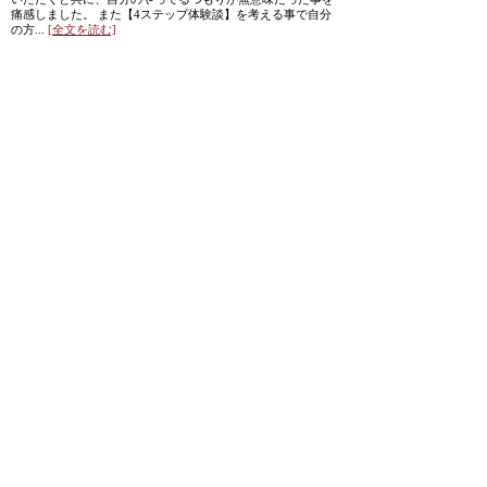
痛感しました。 また【4ステップ体験談】を考える事で自分
の方...
[全文を読む]
Posted at 09:00
[Nagomi交流会］きらきら★ランチミーティング
[2015年
07月18日]
【お名前】松本 真紀
子 さま【職業】アロ
マセラピスト【年代】
40代【きっかけ・動
機】もともとメルマガ
読者だったので、いつ
か何か講座か、交流会
のようなものに参加し
てみたいと思っており
ました。この度は日程
が合いましたので参加させていただきました。 自分が今やっ
ている教室・サロンについてどうやって集客していこうか、
どうやって私のサロンを認知して...
[全文を読む]
Posted at 09:00
<< 前のページへ
|
1
|
2
|
3
|
4
|
5
|
6
|
7
|
8
|
9
次のページへ >>
|
ホーム
|
↑トップ
|