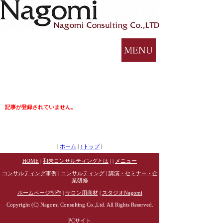
記事が登録されていません。
|
ホーム
|
↑トップ
|
HOME
|
和未コンサルティングとは
| |
メニュー
コンサルティング事例
|
コンサルティング
|
講演・セミナー・企
業研修
ホームページ制作
|
サロン用商材
|
スタジオNagomi
Copyright (C) Nagomi Consulting Co.,Ltd. All Rights Reserved.
PCサイト