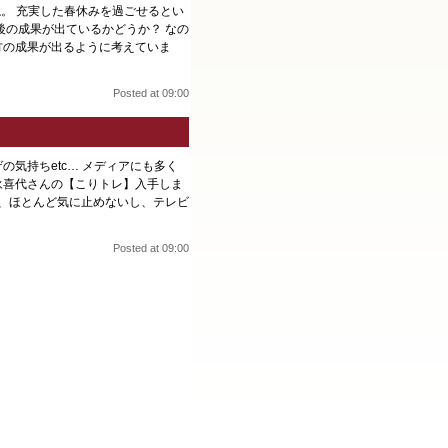
。 充実した春休みを過ごせるとい
の成果が出ているかどうか？ なの
方の成果が出るように考えていま
Posted at 09:00
の気持ちetc… メディアにも多く
永喜代さんの【こりトレ】入手しま
、ほとんど気に止めないし、テレビ
Posted at 09:00