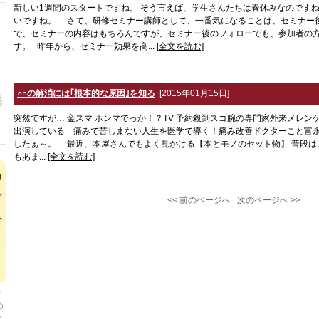
新しい1週間のスタートですね。 そう言えば、学生さんたちは春休みなのですね
いですね。 さて、研修セミナー講師として、一番気になることは、セミナー後
で、セミナーの内容はもちろんですが、セミナー後のフォローでも、参加者の
す。 昨年から、セミナー効果を高...
[全文を読む]
○○の解消には｢根本的な原因｣を知る
[2015年01月15日]
突然ですが… 金スマ ホンマでっか！？TV 予約殺到スゴ腕の専門家外来メレンゲ
出演している 痛みで苦しまない人生を医学で導く！痛み改善ドクターこと富
したぁ～。 最近、本屋さんでもよく見かける【本とモノのセット物】 普段は
もあま...
[全文を読む]
<< 前のページへ
|
次のページへ >>
千
め
な