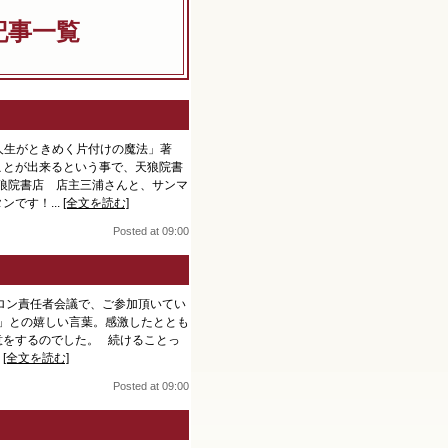
記事一覧
｢人生がときめく片付けの魔法」著
ことが出来るという事で、天狼院書
天狼院書店 店主三浦さんと、サンマ
です！...
[全文を読む]
Posted at 09:00
ロン責任者会議で、ご参加頂いてい
」との嬉しい言葉。感激したととも
意をするのでした。 続けることっ
.
[全文を読む]
Posted at 09:00