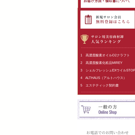
1 高濃度酸素オイルO2クラフト
2 高濃度酸素化粧品MIREY
3 シェルフレッシュEXウイルSTO
4 ALTHAUS（アルトハウス）
5 エステティック契約書