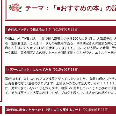
テーマ：「■おすすめの本」の
｢必死のパッチ」で狂えるか！？
[2015年05月29日]
昨日は、米｢TIME」誌 世界で最も影響力のある100人に選ばれ、人気爆発の
者：近藤麻理恵（こんまり）さんの編集者である、高橋朋宏さんの講演を聞く
店さん主催のミリオンズLIVEに参加してきました。 あっという間の２時間、
ーク出版 高橋朋宏さんの熱いトークを間近で聞くことができ、エネルギー満タン
｢パワースポット」になってみる
[2015年05月18日]
気がつけば、久しぶりのブログ投稿となってしまいました。 先日お伺いしたサ
た責任者の方に｢過去のブログまで、全部さかのぼって読んでいます！！！！！
に、更新できていないことを深く反省。頑張って更新していこう！と改めて決
て、そうは言っても大変なわけですが、ブログを読んでいる方からの感想やコ..
30年前に出会いたかった！（笑）人生を変えるノート
[2015年03月23日]