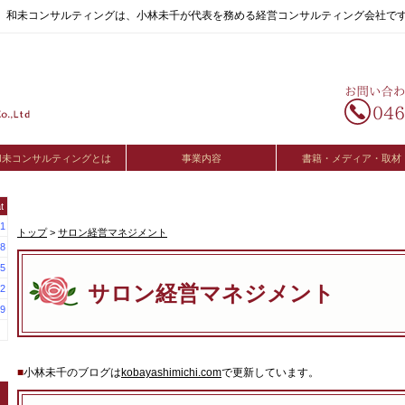
へ。和未コンサルティングは、小林未千が代表を務める経営コンサルティング会社で
和未コンサルティングとは
事業内容
書籍・メディア・取材
t
1
トップ
>
サロン経営マネジメント
8
5
サロン経営マネジメント
2
9
■
小林未千のブログは
kobayashimichi.com
で更新しています。