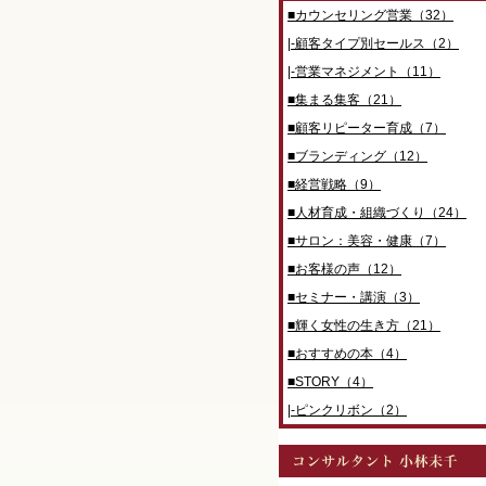
■カウンセリング営業（32）
|-顧客タイプ別セールス（2）
|-営業マネジメント（11）
■集まる集客（21）
■顧客リピーター育成（7）
■ブランディング（12）
■経営戦略（9）
■人材育成・組織づくり（24）
■サロン：美容・健康（7）
■お客様の声（12）
■セミナー・講演（3）
■輝く女性の生き方（21）
■おすすめの本（4）
■STORY（4）
|-ピンクリボン（2）