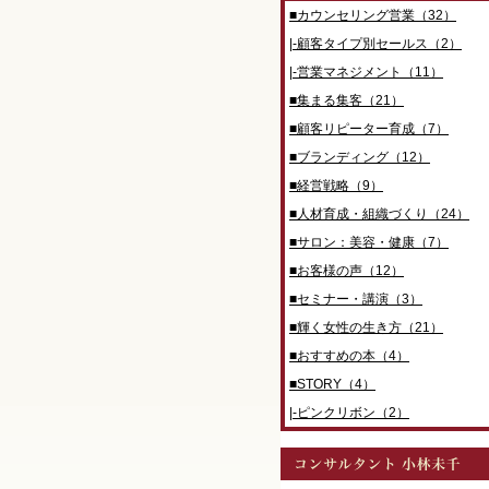
■カウンセリング営業（32）
|-顧客タイプ別セールス（2）
|-営業マネジメント（11）
■集まる集客（21）
■顧客リピーター育成（7）
■ブランディング（12）
■経営戦略（9）
■人材育成・組織づくり（24）
■サロン：美容・健康（7）
■お客様の声（12）
■セミナー・講演（3）
■輝く女性の生き方（21）
■おすすめの本（4）
■STORY（4）
|-ピンクリボン（2）