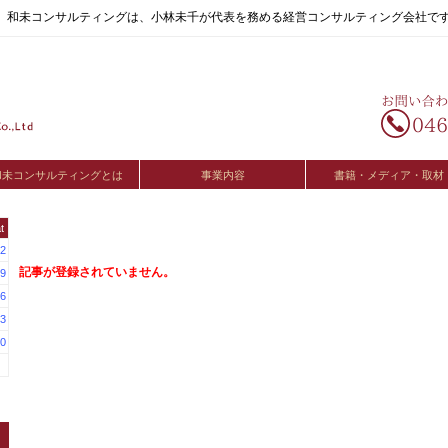
へ。和未コンサルティングは、小林未千が代表を務める経営コンサルティング会社で
和未コンサルティングとは
事業内容
書籍・メディア・取材
t
2
記事が登録されていません。
9
6
3
0