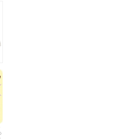
千
め
な