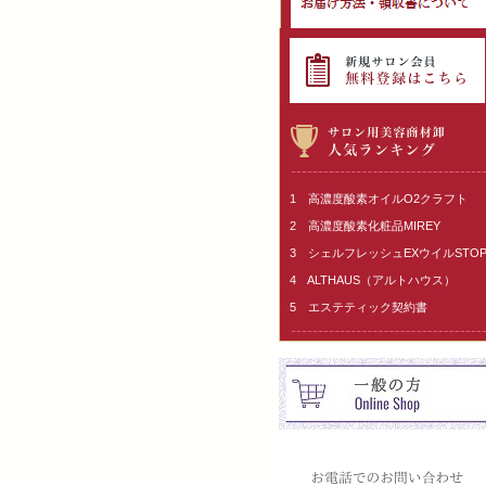
1 高濃度酸素オイルO2クラフト
2 高濃度酸素化粧品MIREY
3 シェルフレッシュEXウイルSTO
4 ALTHAUS（アルトハウス）
5 エステティック契約書