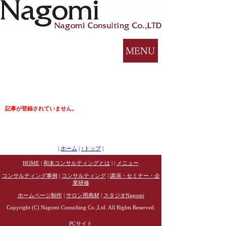
記事が登録されていません。
|
ホーム
|
↑トップ
|
HOME
|
和未コンサルティングとは
| |
メニュー
コンサルティング事例
|
コンサルティング
|
講演・セミナー・企
業研修
ホームページ制作
|
サロン用商材
|
スタジオNagomi
Copyright (C) Nagomi Consulting Co.,Ltd. All Rights Reserved.
PCサイト