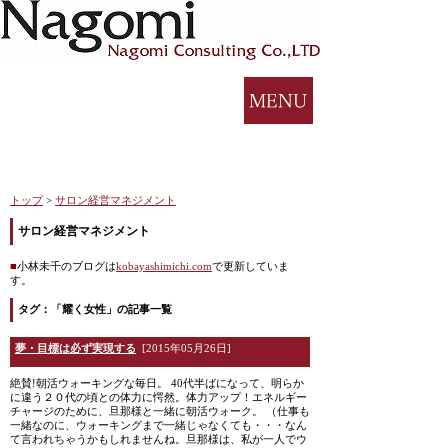
トップ
>
サロン経営マネジメント
サロン経営マネジメント
■
小林未千のブログは
kobayashimichi.com
で更新していま
す。
タグ：「耀く女性」の記事一覧
夢・目標は必ず実現する
[2015年05月26日]
絶賛!朝活ウォーキングな毎日。 40代半ばになって、明らか
に違う２０代の頃との体力に愕然。体力アップ！エネルギー
チャージのために、旦那様と一緒に朝活ウォーク。 （仕事も
一緒なのに、ウォーキングまで一緒じゃなくても・・・なん
て言われちゃうかもしれませんね。旦那様は、私が一人でウ