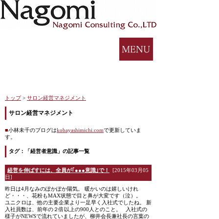
トップ
>
サロン経営マネジメント
サロン経営マネジメント
■
小林未千のブログは
kobayashimichi.com
で更新していま
す。
タグ：「経営者意識」の記事一覧
経営を伸ばすには、全員が｢●●●意識｣で！
[2015年03月05
日]
昨日は4月なみのぽかぽか陽気。 暖かいのは嬉しいけれ
ど・・・、花粉もMAX状態で目と鼻が大変です（泣）。
ユニクロは、他の主要企業より一足早く入社式でしたね。 新
入社員数は、前年の２倍以上の900人とのこと。 入社式の
様子がNEWSで流れていましたが、柳井会長兼社長の言葉の