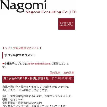
トップ
>
サロン経営マネジメント
サロン経営マネジメント
■
小林未千のブログは
kobayashimichi.com
で更新していま
す。
前の記事
|
次の記事
輝く女性の未来！夢・目標は実現する。
[2014年10月14日]
台風一過の空と風がすがすがしくて気持ちが良いですね。
新しいステージへの始まりのようです。
毎日、女性活躍を推進するために、企業コンサルティング・
研修・セミナーや
女性起業家・経営者のみなさまの
コンサルティングサポートをさせていただいています。