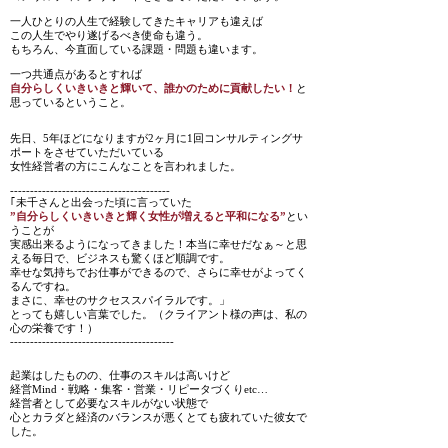
一人ひとりの人生で経験してきたキャリアも違えば
この人生でやり遂げるべき使命も違う。
もちろん、今直面している課題・問題も違います。
一つ共通点があるとすれば
自分らしくいきいきと輝いて、誰かのために貢献したい！
と
思っているということ。
先日、5年ほどになりますが2ヶ月に1回コンサルティングサ
ポートをさせていただいている
女性経営者の方にこんなことを言われました。
----------------------------------------
｢未千さんと出会った頃に言っていた
”自分らしくいきいきと輝く女性が増えると平和になる”
とい
うことが
実感出来るようになってきました！本当に幸せだなぁ～と思
える毎日で、ビジネスも驚くほど順調です。
幸せな気持ちでお仕事ができるので、さらに幸せがよってく
るんですね。
まさに、幸せのサクセススパイラルです。」
とっても嬉しい言葉でした。（クライアント様の声は、私の
心の栄養です！）
-----------------------------------------
起業はしたものの、仕事のスキルは高いけど
経営Mind・戦略・集客・営業・リピータづくりetc…
経営者として必要なスキルがない状態で
心とカラダと経済のバランスが悪くとても疲れていた彼女で
した。