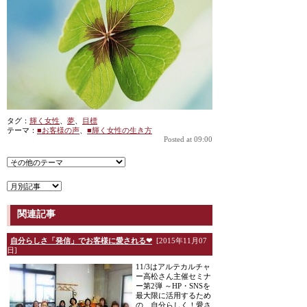
タグ：
輝く女性
、
夢
、
目標
テーマ：
■お客様の声
、
■輝く女性の生き方
Posted at 09:00
関連記事
自分らしさ「発信」でお客様に愛される❤
[2015年11月07
日]
11/3はアルテカルチャ
ー高松さん主催セミナ
ー第2弾 ～HP・SNSを
最大限に活用するため
の、自分らしく！愛さ