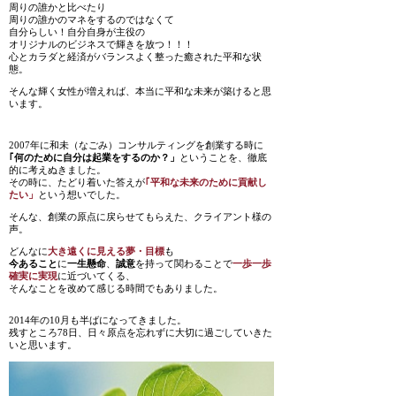
周りの誰かと比べたり
周りの誰かのマネをするのではなくて
自分らしい！自分自身が主役の
オリジナルのビジネスで輝きを放つ！！！
心とカラダと経済がバランスよく整った癒された平和な状
態。
そんな輝く女性が増えれば、本当に平和な未来が築けると思
います。
2007年に和未（なごみ）コンサルティングを創業する時に
｢何のために自分は起業をするのか？」
ということを、徹底
的に考えぬきました。
その時に、たどり着いた答えが
｢平和な未来のために貢献し
たい」
という想いでした。
そんな、創業の原点に戻らせてもらえた、クライアント様の
声。
どんなに
大き遠くに見える夢・目標
も
今あること
に
一生懸命
、
誠意
を持って関わることで
一歩一歩
確実に実現
に近づいてくる、
そんなことを改めて感じる時間でもありました。
2014年の10月も半ばになってきました。
残すところ78日、日々原点を忘れずに大切に過ごしていきた
いと思います。