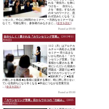
れる『発信力』を身に
つける～ 自分らし
さを「発信」するため
の８つのワークと、思
わず読みたくなる「エ
ッセンス」中心に2時間のセミナー。一方的なセミナーでは
なくて、可能な限り、参加者のみなさまに...
[全文を読む]
Posted at 09:00
自分らしく！愛される『カウンセリング営業』
[2015年11
月06日]
11/2（月）はアルテカ
ルチャー高松さん主催
セミナー 売り込まな
いから売れる！「カウ
ンセリング営業」でお
客様から愛される 事
前にいただいた現状の
問題点・課題では ■時
短でのカウンセリング
■契約率アップ ■集客
の難しさを痛感 ■お客様に提案する事が、時に押し売りをい
ている気持ちになり辛くなる ■申込につながる営業方法
...
[全文を読む]
Posted at 09:00
「カウンセリング営業」目からウロコの「仕組み」
[2015
年08月03日]