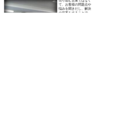
売り込む営業ではなく
て、お客様の問題点や
悩みを聞きだし、解決
の提案をすることで、
お客様の夢や願を叶え
ることの出来る「カウ
ンセリング営業」。売
り込みは苦手だし、コ
ミュニケーションも今
一つ自信がない！そん
な方でも大丈夫、グングン売上を上げ、リピート率97％も夢
じゃないカウンセリング営業を１枚のカウンセリングシート
にしくみ化した「MiTi」 ...
[全文を読む]
Posted at 09:00
人、ひと、ヒト。「人材育成」のためのしくみづくり
[2015年06月30日]
変化のスピードが速い
時代を生き抜くには、
人、ひと、ヒト、とい
うことで、とにかく
「人材育成」。人が育
つから、ビジネスが育
ちます。「そんなコト
は、分かっているけ
ど、なかなか難しいん
ですよね。」という声が聞こえてきそうですが、そう！確か
にカンタンではないですよね。ですが、出来ない訳ではない
のです。最初から人材育成は難しいから、やってもムダだと
あ...
[全文を読む]