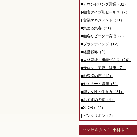
■カウンセリング営業（32）
|-顧客タイプ別セールス（2）
|-営業マネジメント（11）
■集まる集客（21）
■顧客リピーター育成（7）
■ブランディング（12）
■経営戦略（9）
■人材育成・組織づくり（24）
■サロン：美容・健康（7）
■お客様の声（12）
■セミナー・講演（3）
■輝く女性の生き方（21）
■おすすめの本（4）
■STORY（4）
|-ピンクリボン（2）