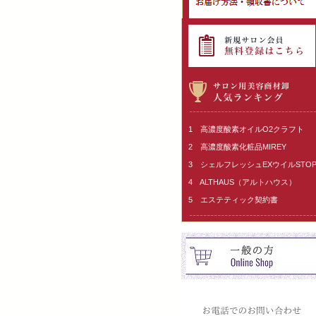
1 高濃度酸素オイルO2クラフト
2 高濃度酸素化粧品MIREY
3 シェルフレッシュEXウイルSTO
4 ALTHAUS（アルトハウス）
5 エステティック契約書