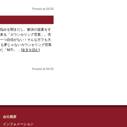
Posted at 09:00
悩みを聞きだし、解決の提案をす
来る「カウンセリング営業」。売
一つ自信がない！そんな方でも大
％も夢じゃないカウンセリング営業
iTi」 ...
[全文を読む]
Posted at 09:00
会社概要
インフォメーション