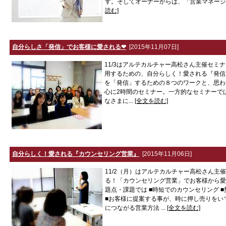
す。そしてオーナーからは、「営業マネージャ
読む]
自分らしさ「発信」でお客様に愛される❤
[2015年11月07日]
11/3はアルテカルチャー高松さん主催セミナ
用するための、自分らしく！愛される『発
を「発信」するための８つのワークと、思わ
心に2時間のセミナー。一方的なセミナーで
なさまに...
[全文を読む]
自分らしく！愛される『カウンセリング営業』
[2015年11月06日]
11/2（月）はアルテカルチャー高松さん主
る！「カウンセリング営業」でお客様から愛
題点・課題では ■時短でのカウンセリング 
■お客様に提案する事が、時に押し売りをい
につながる営業方法 ...
[全文を読む]