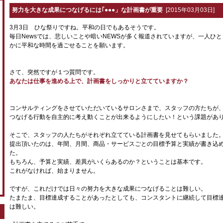
努力を大きな成果につなげるには｢●●●」な計画書が重要
[2015年03月03日]
3月3日 ひな祭りですね。平和の日でもあるそうです。
毎日Newsでは、悲しいことや暗いNEWSが多く報道されていますが、一人ひ
かに平和な時間を過ごせることを願います。
さて、突然ですが１つ質問です。
あなたは仕事を進める上で、計画書をしっかりと立てていますか？
コンサルティングをさせていただいているサロンさまで、スタッフの方たちが
つなげる行動を自主的に考え動くことが出来るようにしたい！という課題があ
そこで、スタッフの人たちがそれぞれ立てている計画書を見せてもらいました
提出頂いたのは、年間、月間、商品・サービスごとの目標予算と実績が書き込
た。
もちろん、予算と実績、差異がいくらあるのか？ということは基本です。
これがなければ、始まりません。
ですが、これだけでは日々の努力を大きな成果につなげることは難しい。
たまたま、目標達成することがあったとしても、コンスタントに継続して目標
は難しい。