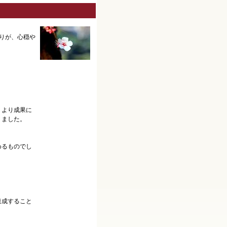
とりが、心穏や
、より成果に
りました。
。
めるものでし
達成すること