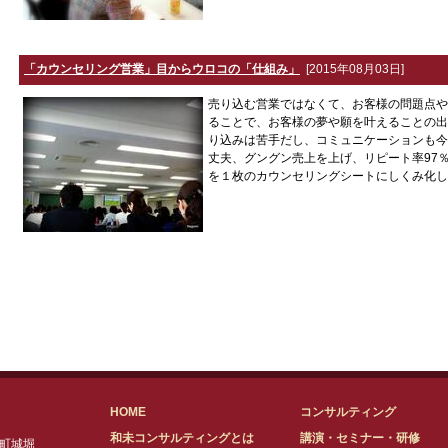
「カウンセリング営業」目からウロコの「仕組み」
[2015年08月03日]
売り込む営業ではなくて、お客様の問題点や
ることで、お客様の夢や願を叶えることの出
り込みは苦手だし、コミュニケーションも今
丈夫、グングン売上を上げ、リピート率97
を１枚のカウンセリングシートにしくみ化した「M
HOME
コンサルティング
和未コンサルティングとは
講演・セミナー・研修
原町城堀