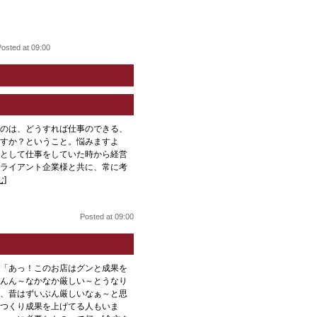
Posted at 09:00
のは、どうすれば仕事のできる、
すか？ということ。悩みますよ
として仕事をしていた時から経営
ライアント企業様と共に、常に考
]
Posted at 09:00
「あっ！このお店はグンと成果を
んん～なかなか厳しい～とうなり
、昔はずいぶん厳しいなぁ～と思
つくり成果を上げてる人もいま