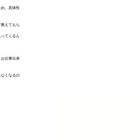
ため、具体性
て教えてもら
入ってくるん
くお仕事出来
もなくなるの