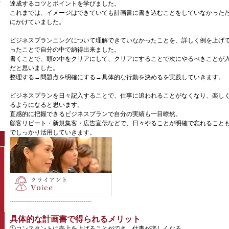
達成するコツとポイントを学びました。
これまでは、イメージはできていても計画書に書き込むことをしていなかった
にかけていました。
ビジネスプランニングについて理解できていなかったことを、詳しく例を上げ
ったことで自分の中で納得出来ました。
書くことで、頭の中をクリアにして、クリアにすることで次にやるべきことが
だと思いました。
整理する→問題点を明確にする→具体的な行動を決めるを実践していきます。
ビジネスプランを日々記入することで、仕事に追われることがなくなり、楽し
るようになると思います。
直感的に把握できるビジネスプランで自分の実績も一目瞭然。
顧客リピート・新規集客・広告宣伝などで、日々やることが明確で忘れること
でしっかり活用していきます。
----------------------------------------
具体的な計画書で得られるメリット
①コンスタントに売上を上げることができ、仕事が楽しくなる