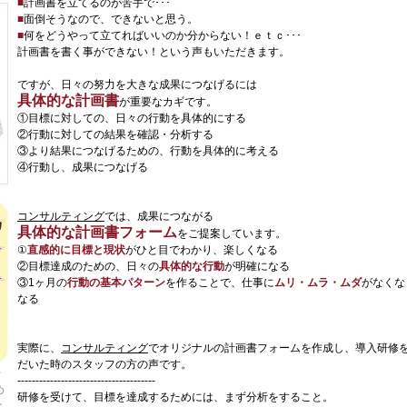
■
計画書を立てるのが苦手で･･･
■
面倒そうなので、できないと思う。
■
何をどうやって立てればいいのか分からない！ｅｔｃ･･･
計画書を書く事ができない！という声もいただきます。
ですが、日々の努力を大きな成果につなげるには
具体的な計画書
が重要なカギです。
①目標に対しての、日々の行動を具体的にする
②行動に対しての結果を確認・分析する
③より結果につなげるための、行動を具体的に考える
④行動し、成果につなげる
コンサルティング
では、成果につながる
具体的な計画書フォーム
をご提案しています。
①
直感的に目標と現状
がひと目でわかり、楽しくなる
②目標達成のための、日々の
具体的な行動
が明確になる
③1ヶ月の
行動の基本パターン
を作ることで、仕事に
ムリ
・ムラ・ムダ
がなくな
なる
実際に、
コンサルティング
でオリジナルの計画書フォームを作成し、導入研修
だいた時のスタッフの方の声です。
千
--------------------------------------
め
研修を受けて、目標を達成するためには、まず分析をすること。
な