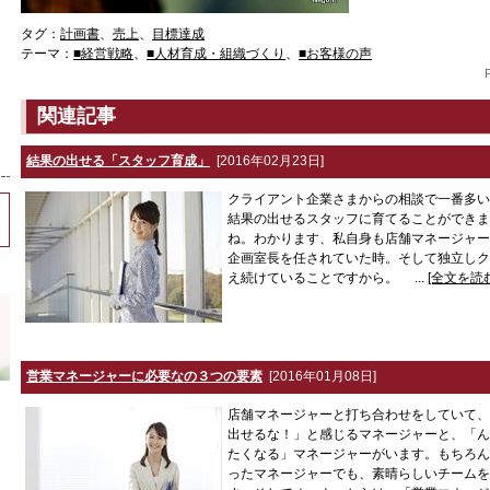
タグ：
計画書
、
売上
、
目標達成
テーマ：
■経営戦略
、
■人材育成・組織づくり
、
■お客様の声
関連記事
結果の出せる「スタッフ育成」
[2016年02月23日]
クライアント企業さまからの相談で一番多い
結果の出せるスタッフに育てることができま
ね。わかります、私自身も店舗マネージャー
企画室長を任されていた時。そして独立しク
え続けていることですから。 ...
[全文を読む
営業マネージャーに必要なの３つの要素
[2016年01月08日]
店舗マネージャーと打ち合わせをしていて、
出せるな！」と感じるマネージャーと、「ん
たくなる」マネージャーがいます。もちろん
ったマネージャーでも、素晴らしいチームを