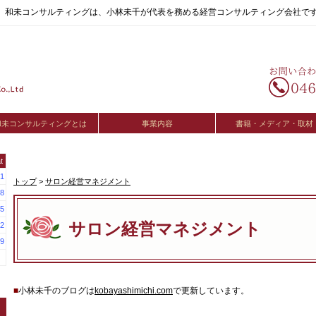
へ。和未コンサルティングは、小林未千が代表を務める経営コンサルティング会社で
和未コンサルティングとは
事業内容
書籍・メディア・取材
t
1
トップ
>
サロン経営マネジメント
8
5
サロン経営マネジメント
2
9
■
小林未千のブログは
kobayashimichi.com
で更新しています。