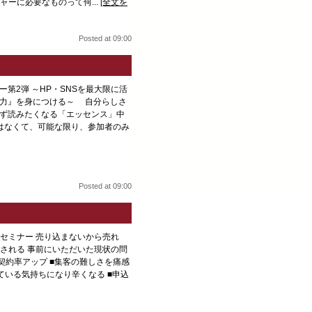
ーに必要なものって何...
[全文を
Posted at 09:00
ー第2弾 ～HP・SNSを最大限に活
信力』を身につける～ 自分らしさ
ず読みたくなる「エッセンス」中
はなくて、可能な限り、参加者のみ
Posted at 09:00
催セミナー 売り込まないから売れ
される 事前にいただいた現状の問
■契約率アップ ■集客の難しさを痛感
ている気持ちになり辛くなる ■申込