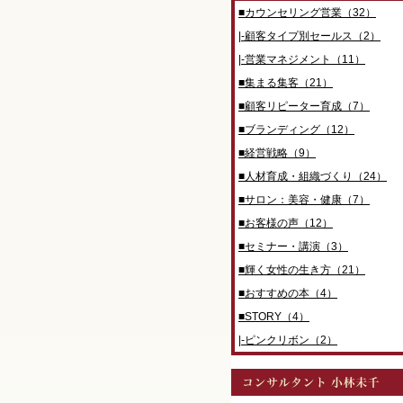
■カウンセリング営業（32）
|-顧客タイプ別セールス（2）
|-営業マネジメント（11）
■集まる集客（21）
■顧客リピーター育成（7）
■ブランディング（12）
■経営戦略（9）
■人材育成・組織づくり（24）
■サロン：美容・健康（7）
■お客様の声（12）
■セミナー・講演（3）
■輝く女性の生き方（21）
■おすすめの本（4）
■STORY（4）
|-ピンクリボン（2）