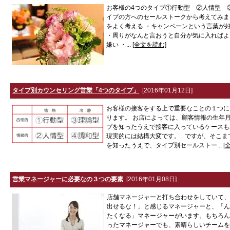
お客様の4つのタイプ①行動型 ②人情型 
イプの方へのセールストークから考えてみま
をよく考える ・キャンペーンという言葉が
・周りがなんと言おうと自分が気に入ればよ
嫌い ・...
[全文を読む]
タイプ別カウンセリング営業「4つのタイプ」
[2016年01月12日]
お客様の接客をする上で重要なことの１つに
ります。 お店によっては、顧客情報の生年
プを知ったうえで接客に入っているケースも
現実的には結構大変です。 ですが、そこま
を知ったうえで、タイプ別セールストー...
[
営業マネージャーに必要なの３つの要素
[2016年01月08日]
店舗マネージャーと打ち合わせをしていて、
出せるな！」と感じるマネージャーと、「ん
たくなる」マネージャーがいます。もちろん
ったマネージャーでも、素晴らしいチームを