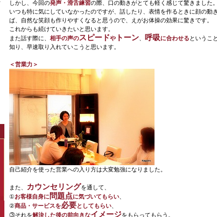
しかし、今回の
発声・滑舌練習
の際、口の動きがとても軽く感じて驚きました
いつも特に気にしていなかったのですが、話したり、表情を作るときに顔の動
ば、自然な笑顔も作りやすくなると思うので、えがお体操の効果に驚きです。
これからも続けていきたいと思います。
スピード
トーン
呼吸
また話す際に、
相手の声の
や
、
に合わせる
というこ
知り、早速取り入れていこうと思います。
＜営業力＞
自己紹介を使った営業への入り方は大変勉強になりました。
カウンセリング
また、
を通して、
問題点
①
お客様自身に
に気づいてもらい
、
必要
②
商品・サービスを
としてもらい
、
イメージ
③それを
解決した後の前向きな
をもらってもらう。