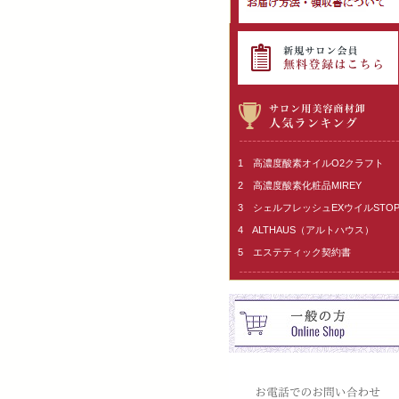
1 高濃度酸素オイルO2クラフト
2 高濃度酸素化粧品MIREY
3 シェルフレッシュEXウイルSTO
4 ALTHAUS（アルトハウス）
5 エステティック契約書