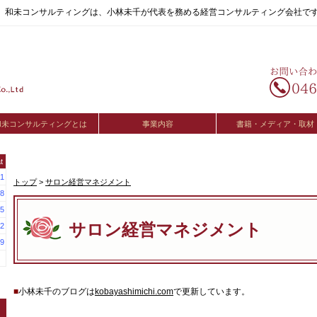
へ。和未コンサルティングは、小林未千が代表を務める経営コンサルティング会社で
和未コンサルティングとは
事業内容
書籍・メディア・取材
t
1
トップ
>
サロン経営マネジメント
8
5
サロン経営マネジメント
2
9
■
小林未千のブログは
kobayashimichi.com
で更新しています。