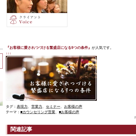
『お客様に愛されつづける繁盛店になる9つの条件』
が人気です。
↓↓↓
タグ：
表現力
、
営業力
、
セミナー
、
お客様の声
テーマ：
■カウンセリング営業
、
■お客様の声
関連記事