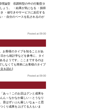
③理論型 ④調和型の中の行動型タ
しょう。 ・結果が気になる ・損得
好き ・値引きやサービスに反応する
い ・自分のペースを乱されるのが
Posted at 09:00
、お客様のタイプを知ることがあ
月日から統計学などを参考に、タイ
あるようです。ここまでするのは
でしなくても簡単にお客様のタイプ
全文を読む]
Posted at 09:00
「あっ！このお店はグンと成果を
んん～なかなか厳しい～とうなり
、昔はずいぶん厳しいなぁ～と思
つくり成果を上げてる人もいま