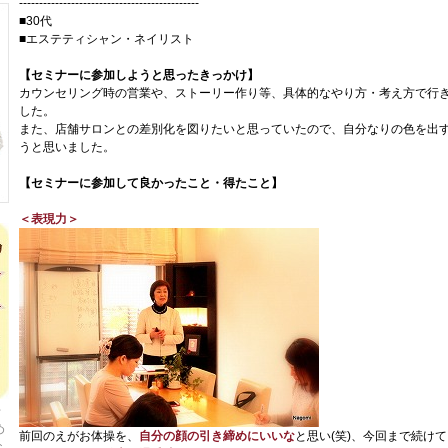
---------------------------------------------
■30代
■エステティシャン・ネイリスト
【セミナーに参加しようと思ったきっかけ】
カウンセリング時の営業や、ストーリー作り等、具体的なやり方・考え方で行
した。
また、店舗サロンとの差別化を図りたいと思っていたので、自分なりの色を出
うと思いました。
【セミナーに参加して良かったこと・得たこと】
＜表現力＞
千
め
前回のえがお体操を、
自
分の顔の引き締めにいいな
と思い(笑)、今回まで続け
な