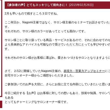
【参加者の声】とてもスッキリして前向きに！
[2015年02月26日]
2月も早いもので残すところ３日ですね。
ここ何日か、Nagomi主催ではなく、サロン様主催のセミナーでお話させてい
す。
それぞれの、サロン様のカラーがあってとっても面白いです。
サロン様ごとに取り扱っている商品・サービスがあるので、それに合わせての
より具体的なアドバイスも可能なので受けていただく方にとっても学びやすい
す。
それぞれのサロン様がお客様に選ばれ、愛されつづけるサロンとなりますよう
さて、２/12に開催していたNagomi主催の、
表現力・営業力アップセミナー
に
自宅サロンオーナー様からご感想をいただきました。
ご参加頂いてのお声を大切に、さらにお役に立てる内容にしていきたいと思い
今日ご紹介する【お声】はお客様に対しての想いもあり、技術や知識、サロン
もある
とってもチャーミングなサロンオーナー様です。