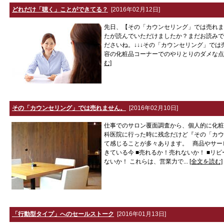
どれだけ「聴く」ことができてる？
[2016年02月12日]
先日、【その「カウンセリング」では売れま
たが読んでいただけましたか？まだお読みで
ださいね。↓↓↓その「カウンセリング」で
容の化粧品コーナーでのやりとりのダメな点は
む]
その「カウンセリング」では売れません。
[2016年02月10日]
仕事でのサロン覆面調査から、個人的に化粧
科医院に行った時に残念だけど『その「カウ
て感じることが多々あります。 商品やサー
きている今 ■売れるか！売れないか！ ■リ
ないか！ これらは、営業力で...
[全文を読む]
「行動型タイプ」へのセールストーク
[2016年01月13日]