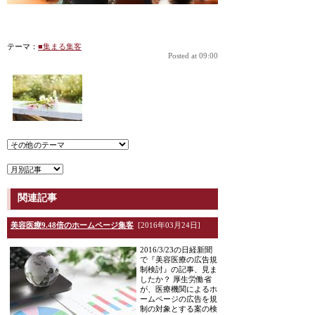
テーマ：
■集まる集客
Posted at 09:00
関連記事
美容医療9.48倍のホームページ集客
[2016年03月24日]
2016/3/23の日経新聞
で『美容医療の広告規
制検討』の記事、見ま
したか？ 厚生労働省
が、医療機関によるホ
ームページの広告を規
制の対象とする案の検