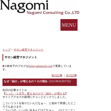
トップ
>
サロン経営マネジメント
サロン経営マネジメント
■
小林未千のブログは
kobayashimichi.com
で更新していま
す。
前の記事
|
次の記事
なぜ「紹介」が増えるの？その理由
[2015年09月07日]
先日の記事タイトル
【
たった「１文字」変えるだけで「紹介」が増える
】
サイトアクセスの急増にチョッとビックリしました。
こういうコトを知りたいんだなぁ～。と改めて実感したとこ
ろでもあります。
こういうの…いっぱいあるんだけどなぁ～。（ひとりごと）