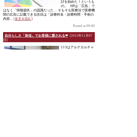
討を始めた！というも
の。 HPは「広告」で
はなく「情報提供」の認識だった… そもそも医療法で医療機
関の広告に記載できる項目は「診療科名・診療時間・手術の
内容...
[全文を読む]
Posted at 09:00
自分らしさ「発信」でお客様に愛される❤
[2015年11月07
日]
11/3はアルテカルチャ
ー高松さん主催セミナ
ー第2弾 ～HP・SNSを
最大限に活用するため
の、自分らしく！愛さ
れる『発信力』を身に
つける～ 自分らし
さを「発信」するため
の８つのワークと、思
わず読みたくなる「エ
ッセンス」中心に2時間のセミナー。一方的なセミナーでは
なくて、可能な限り、参加者のみなさまに...
[全文を読む]
Posted at 09:00
たった「１文字」変えるだけで「紹介」が増える
[2015年
09月02日]
突然ですが、新規売上
の何％が紹介ですか？
接客・営業をしてい
て「紹介」がもらえる