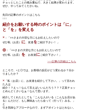
チョッとしたことの積み重ねで、大きく結果が変わります。
ぜひ、やってみてくださいね。
先日の記事のポイントはこちら
↓↓↓
紹介をお願いする時のポイントは「に」
と「を」を変える
×
：「○○さまの大切な方にもお伝えしたいので
に
を
ぜひ私（お店）
、
友達
ご紹介下さい！ 」
◎
：「○○さまの大切な方にもお伝えしたいので
を
に
ぜひ私（お店）
、
お友達
ご紹介下さい！」
>>>記事の詳細はこちら
ところで、×と◎では、お客様の反応がどう変わるか？分か
りましたか？
×
「私（お店）に、お友達を紹介して下さい。」って言われ
た人は
紹介！？えっ！なんて言えばいいんだろう？？？正直チョッ
とめんどくさいなぁ！なんて思います。
紹介してくれたとしても「こんな人がいる（こんなお店があ
る）んだけど、もし興味あったら会って（行って）みる。」
と
引き気味なアプローチなので、まずアポイントはとれない。