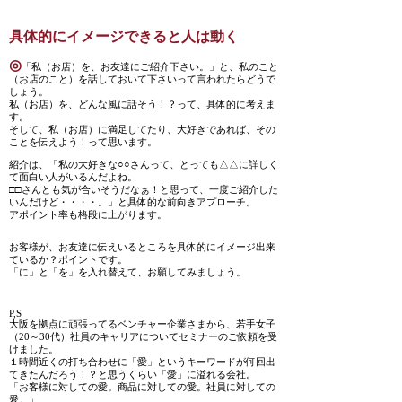
具体的にイメージできると人は動く
◎
「私（お店）を、お友達にご紹介下さい。」と、私のこと
（お店のこと）を話しておいて下さいって言われたらどうで
しょう。
私（お店）を、どんな風に話そう！？って、具体的に考えま
す。
そして、私（お店）に満足してたり、大好きであれば、その
ことを伝えよう！って思います。
紹介は、「私の大好きな○○さんって、とっても△△に詳しく
て面白い人がいるんだよね。
□□さんとも気が合いそうだなぁ！と思って、一度ご紹介した
いんだけど・・・・。」と具体的な前向きアプローチ。
アポイント率も格段に上がります。
お客様が、お友達に伝えいるところを具体的にイメージ出来
ているか？ポイントです。
「に」と「を」を入れ替えて、お願してみましょう。
P,S
大阪を拠点に頑張ってるベンチャー企業さまから、若手女子
（20～30代）社員のキャリアについてセミナーのご依頼を受
けました。
１時間近くの打ち合わせに「愛」というキーワードが何回出
てきたんだろう！？と思うくらい「愛」に溢れる会社。
「お客様に対しての愛。商品に対しての愛。社員に対しての
愛。」