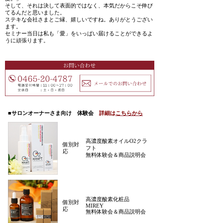
そして、それは決して表面的ではなく、本気だからこそ伸び
てるんだと思いました。
ステキな会社さまとご縁、嬉しいですね。ありがとうござい
ます。
セミナー当日は私も「愛」をいっぱい届けることができるよ
うに頑張ります。
■サロンオーナーさま向け 体験会
詳細は
こちらから
高濃度酸素オイルO2クラ
個別対
フト
応
無料体験会＆商品説明会
高濃度酸素化粧品
個別対
MIREY
応
無料体験会＆商品説明会