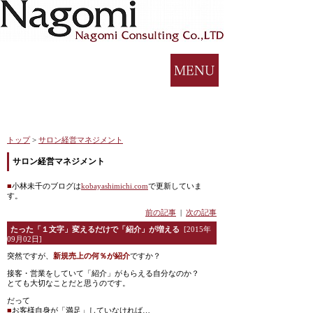
トップ
>
サロン経営マネジメント
サロン経営マネジメント
■
小林未千のブログは
kobayashimichi.com
で更新していま
す。
前の記事
|
次の記事
たった「１文字」変えるだけで「紹介」が増える
[2015年
09月02日]
突然ですが、
新規売上の何％が紹介
ですか？
接客・営業をしていて「紹介」がもらえる自分なのか？
とても大切なことだと思うのです。
だって
■
お客様自身が「満足」していなければ…