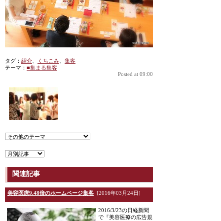
タグ：
紹介
、
くちこみ
、
集客
テーマ：
■集まる集客
Posted at 09:00
関連記事
美容医療9.48倍のホームページ集客
[2016年03月24日]
2016/3/23の日経新聞
で『美容医療の広告規