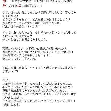
◎
：「○○さまの大切な方にもお伝えしたいので、ぜひ私
を
に
、
お友達
ご紹介下さい！」
さて、違いが、分かりますか？実際に声に出して、言ってみ
てください！
どうですか？それぞれ、どんな感じを受けるでしょう？
お客さまとしての感覚を、感じてみて下さいね。
印象、違うの分かりますか？
そして、あなただったら、それぞれのお願いで、お友達にど
んなふうに伝えますか？
チョッとセリフを考えてみましょう。
実際に×と◎では、お客様の心境がどう変わるのか？
お客さまは、お友達にどんな風に伝えるのか？については
次の記事でお伝え出来ればと思います。
楽しみにしていて下さいね。
では、今日も自分らしくイキイキと輝くステキな１日となり
ますように❤
Ｐ,Ｓ
23歳の時からの『夢』だった本の出版が、決まりました。
本を手にしていただく方々のお役に立てる本にするために
尊敬する編集者のみなさまと共にがんばっています。
８月は、本に集中していたので、あまりブログの更新出来ず
にいましたが…。
今月は、がんばって更新したいと思っていますので、宜しく
お願いします。