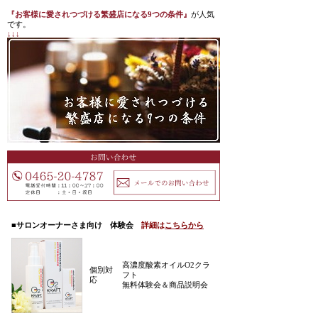
『お客様に愛されつづける繁盛店になる9つの条件』
が人気
です。
↓↓↓
■サロンオーナーさま向け 体験会
詳細は
こちらから
高濃度酸素オイルO2クラ
個別対
フト
応
無料体験会＆商品説明会