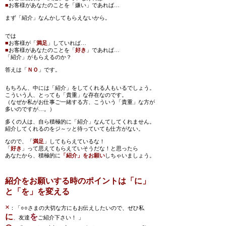
■
お客様があなたのことを「嫌い」であれば…
まず「紹介」なんかしてもらえないから。
では
■
お客様が「
満足
」していれば…
■
お客様があなたのことを「
好き
」であれば…
「紹介」がもらえるのか？
答えは「
ＮＯ
」です。
もちろん、中には「紹介」をしてくれる人もいるでしょう。
こういう人、とっても「貴重」な存在なのです。
（なぜか私がお仕事ご一緒する方、こういう「貴重」な方が
多いのですが…。）
多くの人は、自ら積極的に「紹介」なんてしてくれません。
紹介してくれるのをジ～ッと待っていても仕方がない。
なので、「
満足
」してもらえているな！
「
好き
」って思えてもらえていそうだな！と思ったら
あなたから、積極的に
「紹介」をお願い
しちゃいましょう。
紹介をお願いする時のポイントは「に」
と「を」を変える
×
：「○○さまの大切な方にもお伝えしたいので、ぜひ私
に
を
、
友達
ご紹介下さい！ 」