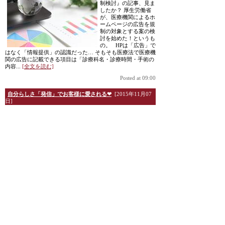
制検討』の記事、見ま
したか？ 厚生労働省
が、医療機関によるホ
ームページの広告を規
制の対象とする案の検
討を始めた！というも
の。 HPは「広告」で
はなく「情報提供」の認識だった… そもそも医療法で医療機
関の広告に記載できる項目は「診療科名・診療時間・手術の
内容...
[全文を読む]
Posted at 09:00
自分らしさ「発信」でお客様に愛される❤
[2015年11月07
日]
11/3はアルテカルチャ
ー高松さん主催セミナ
ー第2弾 ～HP・SNSを
最大限に活用するため
の、自分らしく！愛さ
れる『発信力』を身に
つける～ 自分らし
さを「発信」するため
の８つのワークと、思
わず読みたくなる「エ
ッセンス」中心に2時間のセミナー。一方的なセミナーでは
なくて、可能な限り、参加者のみなさまに...
[全文を読む]
Posted at 09:00
なぜ「紹介」が増えるの？その理由
[2015年09月07日]