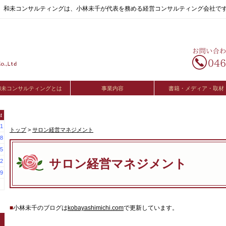
へ。和未コンサルティングは、小林未千が代表を務める経営コンサルティング会社で
和未コンサルティングとは
事業内容
書籍・メディア・取材
t
1
トップ
>
サロン経営マネジメント
8
5
サロン経営マネジメント
2
9
■
小林未千のブログは
kobayashimichi.com
で更新しています。