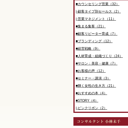
■カウンセリング営業（32）
|-顧客タイプ別セールス（2）
|-営業マネジメント（11）
■集まる集客（21）
■顧客リピーター育成（7）
■ブランディング（12）
■経営戦略（9）
■人材育成・組織づくり（24）
■サロン：美容・健康（7）
■お客様の声（12）
■セミナー・講演（3）
■輝く女性の生き方（21）
■おすすめの本（4）
■STORY（4）
|-ピンクリボン（2）