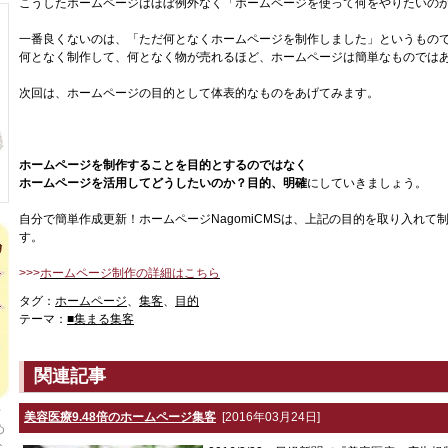
こうしたホームページはほぼ例外なく「ホームページを使って何をやりたいの
一番良くないのは、「ただ何となくホームページを制作しました」というもの
何となく制作して、何となく物が売れるほど、ホームページは簡単なものでは
次回は、ホームページの目的として体表的なものをあげてみます。
ホームページを制作することを目的とするのではなく
ホームページを活用してどうしたいのか？目的、明確
にしていきましょう。
自分で簡単作成更新！ホームページNagomiCMSは、上記の目的を取り入れ
す。
>>>
ホームページ制作の詳細はこちら
タグ：
ホームページ
、
集客
、
目的
テーマ：
■集まる集客
関連記事
千
美容医療9.48倍のホームページ集客
[2016年03月24日]
め
な