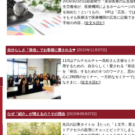
2016/3/23の日経新聞で『美容医療の広
生労働省が、医療機関によるホームページの
を始めた！というもの。 HPは「広告」で
そもそも医療法で医療機関の広告に記載でき
手術の内容...
[全文を読む]
自分らしさ「発信」でお客様に愛される❤
[2015年11月07日]
11/3はアルテカルチャー高松さん主催セミナ
用するための、自分らしく！愛される『発
を「発信」するための８つのワークと、思わ
心に2時間のセミナー。一方的なセミナーで
なさまに...
[全文を読む]
なぜ「紹介」が増えるの？その理由
[2015年09月07日]
先日の記事タイトル 【たった「１文字」変
トアクセスの急増にチョッとビックリしまし