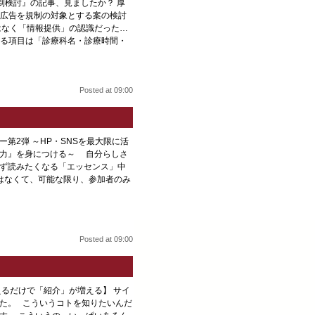
告規制検討』の記事、見ましたか？ 厚
広告を規制の対象とする案の検討
はなく「情報提供」の認識だった…
る項目は「診療科名・診療時間・
Posted at 09:00
ー第2弾 ～HP・SNSを最大限に活
信力』を身につける～ 自分らしさ
ず読みたくなる「エッセンス」中
はなくて、可能な限り、参加者のみ
Posted at 09:00
えるだけで「紹介」が増える】 サイ
た。 こういうコトを知りたいんだ