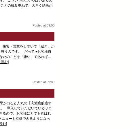
す。 こういうの…いっぱいあるん
たことの積み重ねで、大きく結果が
Posted at 09:00
 接客・営業をしていて「紹介」が
思うのです。 だって ■お客様自
あなたのことを「嫌い」であれば…
を読む]
Posted at 09:00
果が出ると人気の【高濃度酸素オ
た。 導入していただいているサロ
できるので、お客様にとても喜ばれ
メニューを提供できるようになっ
読む]