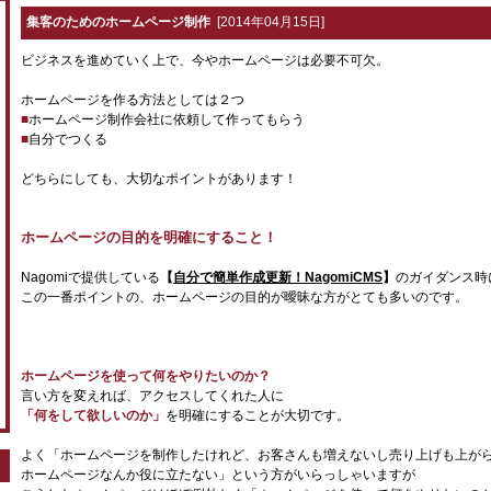
集客のためのホームページ制作
[2014年04月15日]
ビジネスを進めていく上で、今やホームページは必要不可欠。
ホームページを作る方法としては２つ
■
ホームページ制作会社に依頼して作ってもらう
■
自分でつくる
どちらにしても、大切なポイントがあります！
ホームページの目的を明確にすること！
Nagomiで提供している
【
自分で簡単作成更新！NagomiCMS
】
のガイダンス時
この一番ポイントの、ホームページの目的が曖昧な方がとても多いのです。
ホームページを使って何をやりたいのか？
言い方を変えれば、アクセスしてくれた人に
「何をして欲しいのか」
を明確にすることが大切です。
よく「ホームページを制作したけれど、お客さんも増えないし売り上げも上が
ホームページなんか役に立たない」という方がいらっしゃいますが