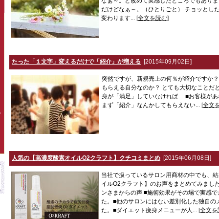
なぁ～。と改めて実感したところでもありま
だけどなぁ～。（ひとりごと） チョッとし
変わります...
[全文を読む]
たった「１文字」変えるだけで「紹介」が増える
[2015年09月02日]
突然ですが、新規売上の何％が紹介ですか？
もらえる自分なのか？ とても大切なことだと
身が「満足」していなければ… ■お客様が
まず「紹介」なんかしてもらえない...
[全文
P
人気の【高濃度酸素オイルO2クラフト】クチコミまとめ
[2015年06月08日]
当社で扱っているサロン用商材の中でも、結
イルO2クラフト】のお声をまとめてみまし
ンさまからの声 ■施術効果がその場で実感
た。■他のサロンにはない差別化した独自の
た。■ダイエット痩身メニューが人...
[全文を