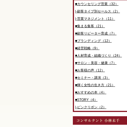
■カウンセリング営業（32）
|-顧客タイプ別セールス（2）
|-営業マネジメント（11）
■集まる集客（21）
■顧客リピーター育成（7）
■ブランディング（12）
■経営戦略（9）
■人材育成・組織づくり（24）
■サロン：美容・健康（7）
■お客様の声（12）
■セミナー・講演（3）
■輝く女性の生き方（21）
■おすすめの本（4）
■STORY（4）
|-ピンクリボン（2）