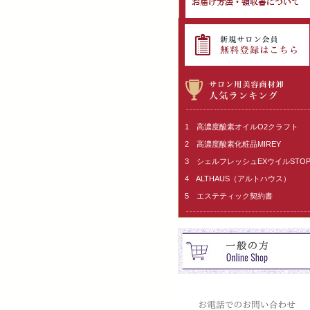
1 高濃度酸素オイルO2クラフト
2 高濃度酸素化粧品MIREY
3 シェルフレッシュEXウイルSTO
4 ALTHAUS（アルトハウス）
5 エステティック契約書