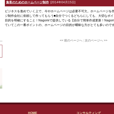
集客のためのホームページ制作
[2014年04月15日]
ビジネスを進めていく上で、今やホームページは必要不可欠。ホームページを作
ジ制作会社に依頼して作ってもらう■自分でつくるどちらにしても、大切なポイ
目的を明確にすること！Nagomiで提供している【自分で簡単作成更新！Nago
ていてこの一番ポイントの、ホームページの目的が曖昧な方がとても多いのです。
<< 前のページへ
|
次のページへ >>
HOME
コンサルティング