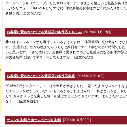
ホームページをリニューアルしたサロンオーナーさまから嬉しいご報告がありま
ージをリニューアルOPENして すぐに3件の新規のお客様のご予約が入りまし
新規予約...
[全文を読む]
お客様に愛されつづける繁盛店の条件⑤くちこみ
[2015年01月19日]
巷ではインフルエンザも流行っているようですね。 体調管理に充分気をつけな
す。 先週末は、朝から晩までみっちりと終日セミナー！学びの多い時間でした
いと思います。 さて本日は、お客様に愛されつづける繁盛店になる条件の⑤は
が美容業界に就いて早２５年となりますが ...
[全文を読む]
お客様に愛されつづける繁盛店の条件④集客
[2015年01月16日]
2015年1月がスタートして、はや半月が過ぎました。 思ったようなスタートを
だエンジンがかかっていない方もいるかもしれませんね。 私はというと、や
して ぎゅぎゅっと充実した毎日を過ごすことができています。 ありがたいこ
なく、...
[全文を読む]
千
サロンの動線とホームページの動線
[2014年10月02日]
め
な