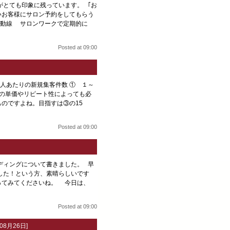
がとても印象に残っています。 ｢お
いお客様にサロン予約をしてもらう
動線 サロンワークで定期的に
Posted at 09:00
人あたりの新規集客件数 ① １～
商品の単価やリピート性によっても必
ものですよね。目指すは③の15
Posted at 09:00
ディングについて書きました。 早
した！という方、素晴らしいです
ってみてくださいね。 今日は、
Posted at 09:00
08月26日]