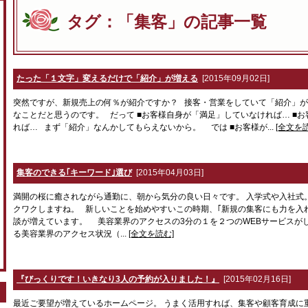
タグ：「集客」の記事一覧
たった「１文字」変えるだけで「紹介」が増える
[2015年09月02日]
突然ですが、新規売上の何％が紹介ですか？ 接客・営業をしていて「紹介」が
なことだと思うのです。 だって ■お客様自身が「満足」していなければ… ■
れば… まず「紹介」なんかしてもらえないから。 では ■お客様が...
[全文を
集客のできる｢キーワード｣選び
[2015年04月03日]
満開の桜に癒されながら通勤に、朝から気分の良い日々です。 入学式や入社式
クワクしますね。 新しいことを始めやすいこの時期、｢新規の集客にも力を入
談が増えています。 美容業界のアクセスの3分の１を２つのWEBサービスが
る美容業界のアクセス状況（...
[全文を読む]
『びっくりです！いきなり3人の予約が入りました！』
[2015年02月16日]
最近ご要望が増えているホームページ。 うまく活用すれば、集客や顧客育成に