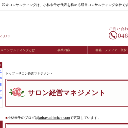
へ。和未コンサルティングは、小林未千が代表を務める経営コンサルティング会社で
和未コンサルティングとは
事業内容
書籍・メディア・取材
t
1
トップ
>
サロン経営マネジメント
8
5
サロン経営マネジメント
2
9
■
小林未千のブログは
kobayashimichi.com
で更新しています。