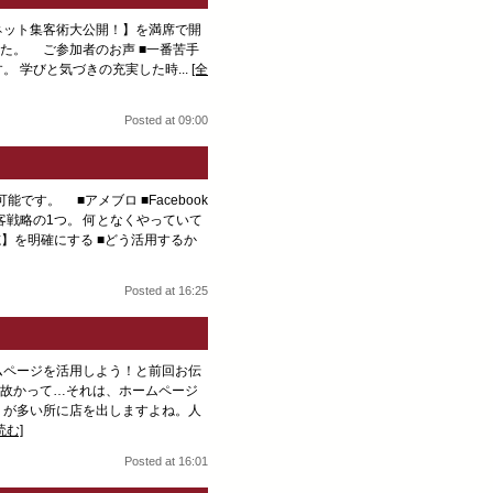
ーネット集客術大公開！】を満席で開
た。 ご参加者のお声 ■一番苦手
 学びと気づきの充実した時...
[全
Posted at 09:00
す。 ■アメブロ ■Facebook
戦略の1つ。 何となくやっていて
】を明確にする ■どう活用するか
Posted at 16:25
ムページを活用しよう！と前回お伝
何故かって…それは、ホームページ
りが多い所に店を出しますよね。人
読む]
Posted at 16:01