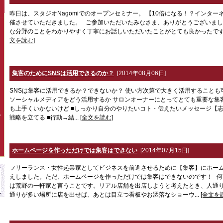
昨日は、スタジオNagomiでのオープンセミナー。 【10倍になる！？インタ
催させていただきました。 ご参加いただいたみなさま、ありがとうございまし
な分野のことをわかりやすく丁寧にお話しいただいたことがとても良かったです。
文を読む]
集客のためにSNSは活用できるのか？
[2014年08月06日]
SNSは集客に活用できるか？できないか？ 使い方次第で大きく活用することも可能で
ソーシャルメディアをどう活用するか サロンオーナーにとってとても重要な集客
も上手くいかないけど ■しっかり自分のやりたいコト・伝えたいメッセージ【志
P
戦略を立てる ■行動→結...
[全文を読む]
ホームページを作っただけでは集客はできない
[2014年07月15日]
フリーランス・女性起業家としてビジネスを前進させるために【集客】にホー
えしました。ただ、ホームページを作っただけでは集客はできないのです！ 
は荒野の一軒家と言うことです。リアル店舗を出店しようと考えたとき、人通
通りが多い場所に店を出せば、あとは目立つ看板やお洒落なショーウ...
[全文を