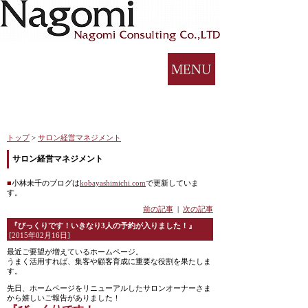
トップ
>
サロン経営マネジメント
サロン経営マネジメント
■
小林未千のブログは
kobayashimichi.com
で更新していま
す。
前の記事
|
次の記事
『びっくりです！いきなり3人の予約が入りました！』
[2015年02月16日]
最近ご要望が増えているホームページ。
うまく活用すれば、集客や顧客育成に重要な役割を果たしま
す。
先日、ホームページをリニューアルしたサロンオーナーさま
から嬉しいご報告がありました！