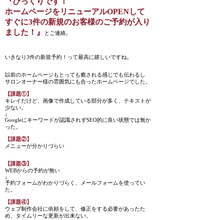
『びっくりです！
ホームページをリニューアルOPENして
すぐに3件の新規のお客様のご予約が入り
ました！』
とご連絡。
いきなり3件の新規予約！って最高に嬉しいですね。
以前のホームページもとっても癒される感じでも伝わるし
サロンオーナー様の雰囲気にも合ったホームページでした。
【課題①】
キレイだけど、画像で作成している部分が多く、テキストが
少ない。
↓
Googleにキーワードが認識されずSEO的に良い状態では無か
った。
【課題②】
メニューが分かりづらい
【課題③】
WEBからの予約が無い
↓
予約フォームがわかりづらく、メールフォームを使ってい
た。
【課題④】
ウェブ制作会社に依頼をして、修正をする必要があったた
め、タイムリーな更新が出来ない。