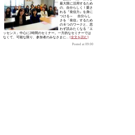
最大限に活用するため
の、自分らしく！愛さ
れる『発信力』を身に
つける～ 自分らし
さを「発信」するため
の８つのワークと、思
わず読みたくなる「エ
ッセンス」中心に2時間のセミナー。一方的なセミナーでは
なくて、可能な限り、参加者のみなさまに...
[全文を読む]
Posted at 09:00
自分らしく！愛される『カウンセリング営業』
[2015年11
月06日]
11/2（月）はアルテカ
ルチャー高松さん主催
セミナー 売り込まな
いから売れる！「カウ
ンセリング営業」でお
客様から愛される 事
前にいただいた現状の
問題点・課題では ■時
短でのカウンセリング
■契約率アップ ■集客
の難しさを痛感 ■お客様に提案する事が、時に押し売りをい
ている気持ちになり辛くなる ■申込につながる営業方法
...
[全文を読む]
Posted at 09:00
なぜ「紹介」が増えるの？その理由
[2015年09月07日]