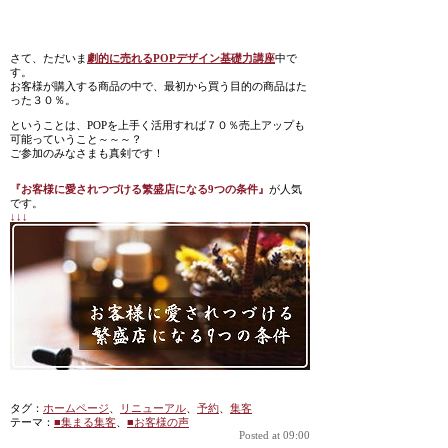
さて、ただいま
劇的に売れるPOPデザイン基礎力講座
中で
す。
お客様が購入する商品の中で、最初から買う目的の商品はた
った３０％。
ということは、POPを上手く活用すれば７０％売上アップも
可能っていうこと～～～？
ご参加のみなさまも真剣です！
『お客様に愛されつづける繁盛店になる9つの条件』
が人気
です。
↓↓↓
タグ：
ホームページ
、
リニューアル
、
予約
、
集客
テーマ：
■集まる集客
、
■お客様の声
Posted at 09:00