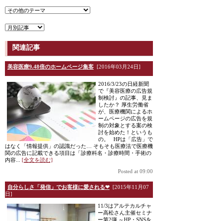
関連記事
美容医療9.48倍のホームページ集客
[2016年03月24日]
2016/3/23の日経新聞
で『美容医療の広告規
制検討』の記事、見ま
したか？ 厚生労働省
が、医療機関によるホ
ームページの広告を規
制の対象とする案の検
討を始めた！というも
の。 HPは「広告」で
はなく「情報提供」の認識だった… そもそも医療法で医療機
関の広告に記載できる項目は「診療科名・診療時間・手術の
内容...
[全文を読む]
Posted at 09:00
自分らしさ「発信」でお客様に愛される❤
[2015年11月07
日]
11/3はアルテカルチャ
ー高松さん主催セミナ
ー第2弾 ～HP・SNSを