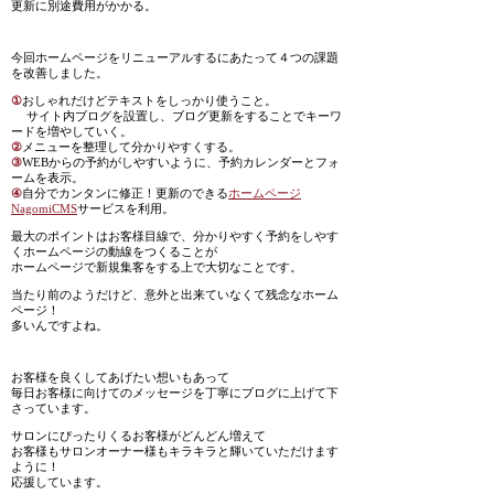
更新に別途費用がかかる。
今回ホームページをリニューアルするにあたって４つの課題
を改善しました。
①
おしゃれだけどテキストをしっかり使うこと。
サイト内ブログを設置し、ブログ更新をすることでキーワ
ードを増やしていく。
②
メニューを整理して分かりやすくする。
③
WEBからの予約がしやすいように、予約カレンダーとフォ
ームを表示。
④
自分でカンタンに修正！更新のできる
ホームページ
NagomiCMS
サービスを利用。
最大のポイントはお客様目線で、分かりやすく予約をしやす
くホームページの動線をつくることが
ホームページで新規集客をする上で大切なことです。
当たり前のようだけど、意外と出来ていなくて残念なホーム
ページ！
多いんですよね。
お客様を良くしてあげたい想いもあって
毎日お客様に向けてのメッセージを丁寧にブログに上げて下
さっています。
サロンにぴったりくるお客様がどんどん増えて
お客様もサロンオーナー様もキラキラと輝いていただけます
ように！
応援しています。