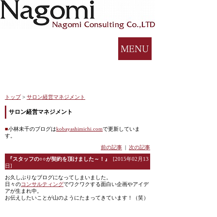
トップ
>
サロン経営マネジメント
サロン経営マネジメント
■
小林未千のブログは
kobayashimichi.com
で更新していま
す。
前の記事
|
次の記事
『スタッフの○○が契約を頂けました～！』
[2015年02月13
日]
お久しぶりなブログになってしまいました。
日々の
コンサルティング
でワクワクする面白い企画やアイデ
アが生まれ中。
お伝えしたいことが山のようにたまってきています！（笑）