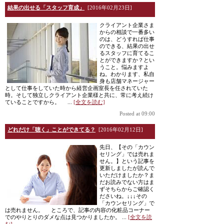
結果の出せる「スタッフ育成」
[2016年02月23日]
クライアント企業さま
からの相談で一番多い
のは、どうすれば仕事
のできる、結果の出せ
るスタッフに育てるこ
とができますか？とい
うこと。悩みますよ
ね。わかります、私自
身も店舗マネージャー
として仕事をしていた時から経営企画室長を任されていた
時。そして独立しクライアント企業様と共に、常に考え続け
ていることですから。 ...
[全文を読む]
Posted at 09:00
どれだけ「聴く」ことができてる？
[2016年02月12日]
先日、【その「カウン
セリング」では売れま
せん。】という記事を
更新しましたが読んで
いただけましたか？ま
だお読みでない方はま
ずそちらからご確認く
ださいね。↓↓↓その
「カウンセリング」で
は売れません。 ところで、記事の内容の化粧品コーナー
でのやりとりのダメな点は見つかりましたか。 ...
[全文を読