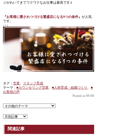
ジがわいてきてワクワクなお仕事は最高です♬
『お客様に愛されつづける繁盛店になる9つの条件』
が人気
です。
↓↓↓
タグ：
営業
、
スタッフ育成
テーマ：
■カウンセリング営業
、
■人材育成・組織づくり
、
■
お客様の声
Posted at 09:00
関連記事