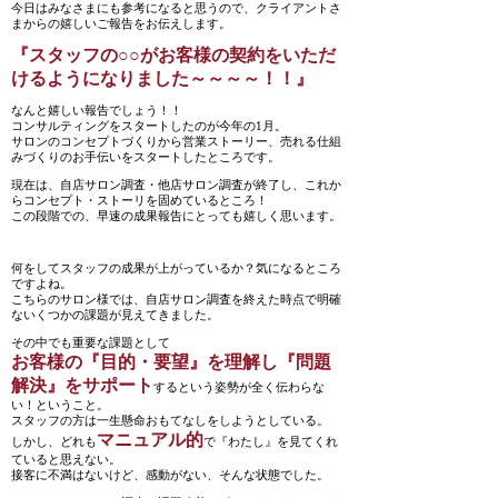
今日はみなさまにも参考になると思うので、クライアントさ
まからの嬉しいご報告をお伝えします。
『スタッフの○○がお客様の契約をいただ
けるようになりました～～～～！！』
なんと嬉しい報告でしょう！！
コンサルティングをスタートしたのが今年の1月。
サロンのコンセプトづくりから営業ストーリー、売れる仕組
みづくりのお手伝いをスタートしたところです。
現在は、自店サロン調査・他店サロン調査が終了し、これか
らコンセプト・ストーリを固めているところ！
この段階での、早速の成果報告にとっても嬉しく思います。
何をしてスタッフの成果が上がっているか？気になるところ
ですよね。
こちらのサロン様では、自店サロン調査を終えた時点で明確
ないくつかの課題が見えてきました。
その中でも重要な課題として
お客様の『目的・要望』を理解し『問題
解決』をサポート
するという姿勢が全く伝わらな
い！ということ。
スタッフの方は一生懸命おもてなしをしようとしている。
マニュアル的
しかし、どれも
で『わたし』を見てくれ
ていると思えない。
接客に不満はないけど、感動がない、そんな状態でした。