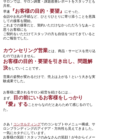
サロンでは、サロン調査・課題改善レポートをスタッフとも
共有。
『お客様の目的・要望』
早速
にそった、
会話やお礼の手紙など、ひとりひとりに寄り添うことを意識
しての接客を開始。
これまでの接客だと、契約いただけなかっただろうなあ～と
思うお客様にも
ご契約をいただけてスタッフの方も自信をつけてきていると
のご報告でした。
カウンセリング営業
とは、商品・サービスを売り込
むのではありません。
お客様の目的・要望を引き出し、問題解
決
をしていくことです。
営業の姿勢が変わるだけで、売上は上がる！という大きな実
験成果でした。
お客様に愛されるサロン経営を続けるには…
目の前にいるお客様をしっかり
まず、
『愛』する
ことからなのだとあらためて感じるのでし
た。
さあ！
コンサルティング
でのコンセプトやメニュー構成、サ
ロンブランディングのアイデア・方向性も見えてきました。
一気にカタチにしています。
お客様の笑顔！スタッフのみなさんの笑顔！が今からイメー