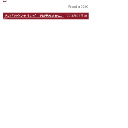
む]
Posted at 09:00
その「カウンセリング」では売れません。
[2016年02月10
日]
仕事でのサロン覆面調
査から、個人的に化粧
品コーナー、美容室や
治療院、歯科医院に行
った時に残念だけど
『その「カウンセリン
グ」では売れません』
って感じることが多々
あります。 商品やサ
ービス内容での差別化
が難しくなってきている今 ■売れるか！売れないか！ ■リピ
ーターになるか！リピーターにならないか！ これらは、営業
力で...
[全文を読む]
Posted at 09:00
「行動型タイプ」へのセールストーク
[2016年01月13日]
お客様の4つのタイプ
①行動型 ②人情型
③理論型 ④調和型の
中の行動型タイプの方
へのセールストークか
ら考えてみましょう。
・結果が気になる ・