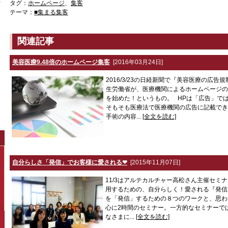
タグ：
ホームページ
、
集客
テーマ：
■集まる集客
関連記事
美容医療9.48倍のホームページ集客
[2016年03月24日]
2016/3/23の日経新聞で『美容医療の広
生労働省が、医療機関によるホームページの
を始めた！というもの。 HPは「広告」で
そもそも医療法で医療機関の広告に記載でき
手術の内容...
[全文を読む]
自分らしさ「発信」でお客様に愛される❤
[2015年11月07日]
11/3はアルテカルチャー高松さん主催セミナ
用するための、自分らしく！愛される『発
を「発信」するための８つのワークと、思わ
心に2時間のセミナー。一方的なセミナーで
なさまに...
[全文を読む]