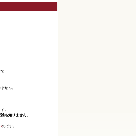
ウで
いません。
。
ます。
ば誰も知りません
。
い
のです。