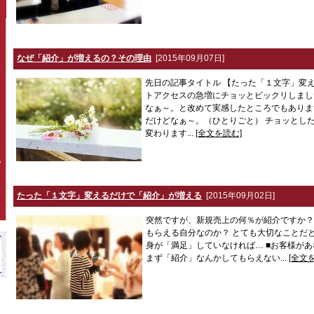
なぜ「紹介」が増えるの？その理由
[2015年09月07日]
先日の記事タイトル 【たった「１文字」変
トアクセスの急増にチョッとビックリしまし
なぁ～。と改めて実感したところでもありま
だけどなぁ～。（ひとりごと） チョッとし
変わります...
[全文を読む]
P
たった「１文字」変えるだけで「紹介」が増える
[2015年09月02日]
突然ですが、新規売上の何％が紹介ですか？
もらえる自分なのか？ とても大切なことだと
身が「満足」していなければ… ■お客様が
まず「紹介」なんかしてもらえない...
[全文