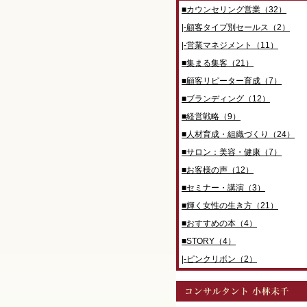
■カウンセリング営業（32）
|-顧客タイプ別セールス（2）
|-営業マネジメント（11）
■集まる集客（21）
■顧客リピーター育成（7）
■ブランディング（12）
■経営戦略（9）
■人材育成・組織づくり（24）
■サロン：美容・健康（7）
■お客様の声（12）
■セミナー・講演（3）
■輝く女性の生き方（21）
■おすすめの本（4）
■STORY（4）
|-ピンクリボン（2）