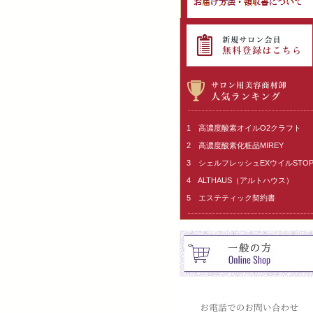
1 高濃度酸素オイルO2クラフト
2 高濃度酸素化粧品MIREY
3 シェルフレッシュEXウイルSTO
4 ALTHAUS（アルトハウス）
5 エステティック契約書