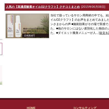
人気の【高濃度酸素オイルO2クラフト】クチコミまとめ
[2015年06月08日]
当社で扱っているサロン用商材の中でも、結
イルO2クラフト】のお声をまとめてみまし
ンさまからの声 ■施術効果がその場で実感
た。■他のサロンにはない差別化した独自の
た。■ダイエット痩身メニューが人...
[全文を
HOME
コンサルティング