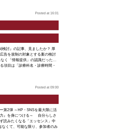
Posted at 16:01
告規制検討』の記事、見ましたか？ 厚
広告を規制の対象とする案の検討
はなく「情報提供」の認識だった…
る項目は「診療科名・診療時間・
Posted at 09:00
ー第2弾 ～HP・SNSを最大限に活
信力』を身につける～ 自分らしさ
ず読みたくなる「エッセンス」中
はなくて、可能な限り、参加者のみ