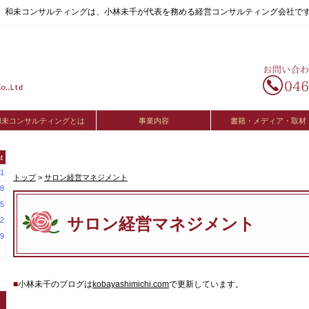
へ。和未コンサルティングは、小林未千が代表を務める経営コンサルティング会社で
和未コンサルティングとは
事業内容
書籍・メディア・取材
t
1
トップ
>
サロン経営マネジメント
8
5
サロン経営マネジメント
2
9
■
小林未千のブログは
kobayashimichi.com
で更新しています。