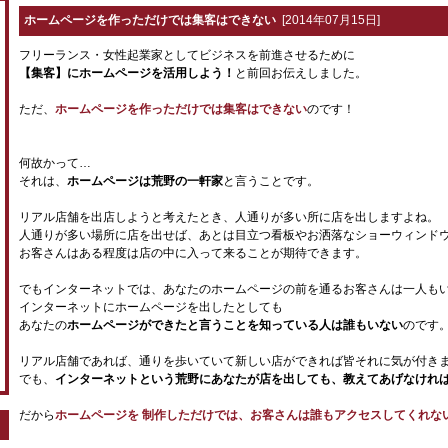
ホームページを作っただけでは集客はできない
[2014年07月15日]
フリーランス・女性起業家としてビジネスを前進させるために
【集客】にホームページを活用しよう！
と前回お伝えしました。
ただ、
ホームページを作っただけでは集客はできない
のです！
何故かって…
それは、
ホームページは荒野の一軒家
と言うことです。
リアル店舗を出店しようと考えたとき、人通りが多い所に店を出しますよね。
人通りが多い場所に店を出せば、あとは目立つ看板やお洒落なショーウィンド
お客さんはある程度は店の中に入って来ることが期待できます。
でもインターネットでは、あなたのホームページの前を通るお客さんは一人も
インターネットにホームページを出したとしても
あなたの
ホームページができたと言うことを知っている人は誰もいない
のです
リアル店舗であれば、通りを歩いていて新しい店ができれば皆それに気が付き
でも、
インターネットという荒野にあなたが店を出しても、教えてあげなけれ
だから
ホームページを 制作しただけでは、お客さんは誰もアクセスしてくれな