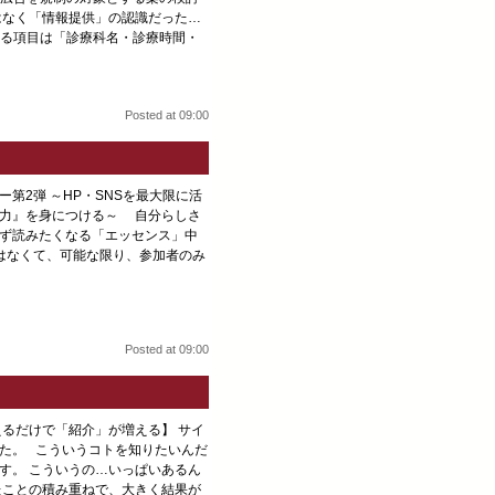
はなく「情報提供」の認識だった…
る項目は「診療科名・診療時間・
Posted at 09:00
ー第2弾 ～HP・SNSを最大限に活
信力』を身につける～ 自分らしさ
ず読みたくなる「エッセンス」中
はなくて、可能な限り、参加者のみ
Posted at 09:00
えるだけで「紹介」が増える】 サイ
た。 こういうコトを知りたいんだ
す。 こういうの…いっぱいあるん
たことの積み重ねで、大きく結果が