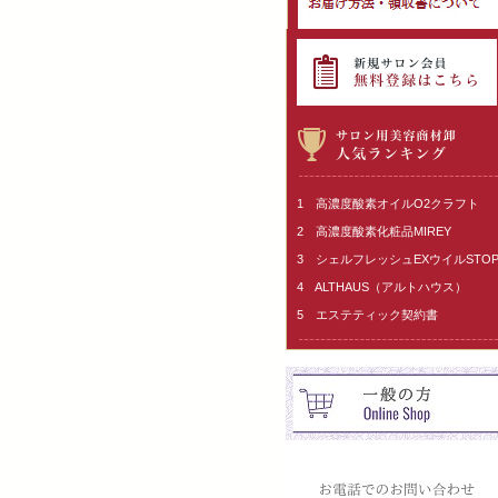
1 高濃度酸素オイルO2クラフト
2 高濃度酸素化粧品MIREY
3 シェルフレッシュEXウイルSTO
4 ALTHAUS（アルトハウス）
5 エステティック契約書