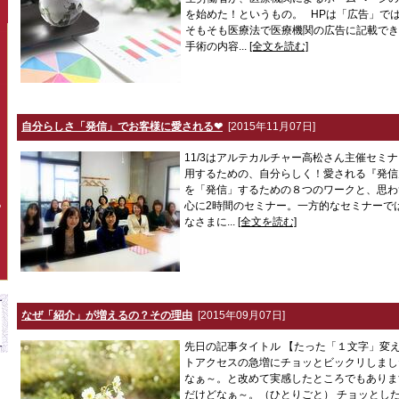
を始めた！というもの。 HPは「広告」で
そもそも医療法で医療機関の広告に記載でき
手術の内容...
[全文を読む]
自分らしさ「発信」でお客様に愛される❤
[2015年11月07日]
11/3はアルテカルチャー高松さん主催セミナ
用するための、自分らしく！愛される『発
を「発信」するための８つのワークと、思わ
心に2時間のセミナー。一方的なセミナーで
P
なさまに...
[全文を読む]
なぜ「紹介」が増えるの？その理由
[2015年09月07日]
先日の記事タイトル 【たった「１文字」変
トアクセスの急増にチョッとビックリしまし
なぁ～。と改めて実感したところでもありま
だけどなぁ～。（ひとりごと） チョッとし