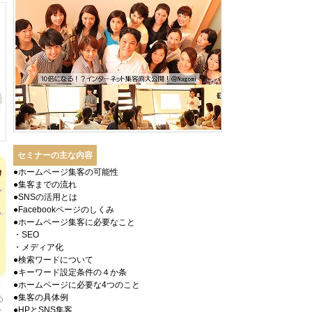
セミナーの主な内容
●ホームページ集客の可能性
●集客までの流れ
●SNSの活用とは
●Facebookページのしくみ
●ホームページ集客に必要なこと
・SEO
・メディア化
●検索ワードについて
●キーワード設定条件の４か条
●ホームページに必要な4つのこと
千
●集客の具体例
め
●HPとSNS集客
な