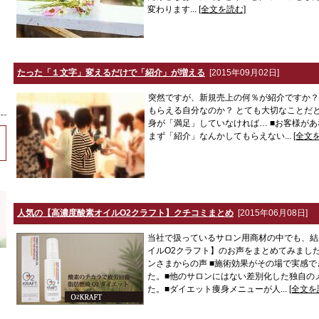
変わります...
[全文を読む]
たった「１文字」変えるだけで「紹介」が増える
[2015年09月02日]
突然ですが、新規売上の何％が紹介ですか？
もらえる自分なのか？ とても大切なことだと
身が「満足」していなければ… ■お客様が
まず「紹介」なんかしてもらえない...
[全文
人気の【高濃度酸素オイルO2クラフト】クチコミまとめ
[2015年06月08日]
当社で扱っているサロン用商材の中でも、結
イルO2クラフト】のお声をまとめてみまし
ンさまからの声 ■施術効果がその場で実感
た。■他のサロンにはない差別化した独自の
た。■ダイエット痩身メニューが人...
[全文を