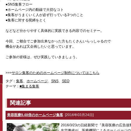
●SNS集客フロー
●ホームページ内の動線で大切なコト
●集客がうまくいく人が必ず行っている3つのこと
●集客に対する呪縛をとく
などなど分かりやすく具体的に実践できる内容でのセミナー。
今回、ご都合でご参加出来なかった方もたくさんいらっしゃるので
機会があれば又企画したいと思っています。
ご参加の皆様は、ぜひ実践していきましょう。
>>>
サロン集客のためのホームページ制作についてはこちら
タグ：
集客
、
ホームページ
、
SNS
、
SEO
テーマ：
■集まる集客
関連記事
美容医療9.48倍のホームページ集客
[2016年03月24日]
2016/3/23の日経新聞で『美容医療の広
生労働省が、医療機関によるホームページの