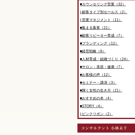
■カウンセリング営業（32）
|-顧客タイプ別セールス（2）
|-営業マネジメント（11）
■集まる集客（21）
■顧客リピーター育成（7）
■ブランディング（12）
■経営戦略（9）
■人材育成・組織づくり（24）
■サロン：美容・健康（7）
■お客様の声（12）
■セミナー・講演（3）
■輝く女性の生き方（21）
■おすすめの本（4）
■STORY（4）
|-ピンクリボン（2）