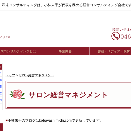
へ。和未コンサルティングは、小林未千が代表を務める経営コンサルティング会社で
和未コンサルティングとは
事業内容
書籍・メディア・取材
t
1
トップ
>
サロン経営マネジメント
8
5
サロン経営マネジメント
2
9
■
小林未千のブログは
kobayashimichi.com
で更新しています。