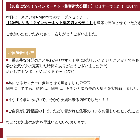
【10倍になる！？インターネット集客術大公開！】セミナーでした！
[2014年
昨日は、スタジオNagomiでのオープンセミナー。
【10倍になる！？インターネット集客術大公開！】
を満席で開催させていただ
ご参加いただいたみなさま、ありがとうございました。
ご参加者のお声
■
一番苦手な分野のことをわかりやすく丁寧にお話しいただいたことがとても良
学びと気づきの充実した時間をありがとうございました(^-^)
活かしてナンボ！がんばります〜（≧∇≦）
■
為になるセミナーに参加させて頂きました♡♡♡
闇雲にしてても、結局は、闇雲…。キチンと知る事の大切さを実感致しました
■
うなずく事いっぱいで、今から実績出来る内容でした～！！
■
ご自身が試行錯誤の中で、たどり着かれた集客のコツをお話しいただいたこと
などなど沢山のお声を早速いただいております。