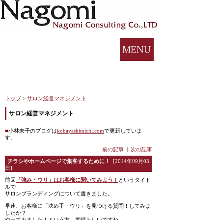
トップ
>
サロン経営マネジメント
サロン経営マネジメント
■
小林未千のブログは
kobayashimichi.com
で更新していま
す。
前の記事
|
次の記事
チラシやホームページで集客するために！
[2014年09月03
日]
前回
「強み・ウリ」はお客様に聞いてみよう！
というタイト
ルで
サロンブランディングについて書きました。
早速、お客様に「決め手・ウリ」を見つける質問！してみま
したか？
やってみました！という方、素晴らしいですね。