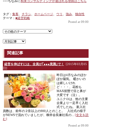
>>>ちなみに
和未コンサルティングが選ばれる理由はこちら
タグ：
集客
、
チラシ
、
ホームページ
、
ウリ
、
強み
、
独自性
テーマ：
■経営戦略
Posted at 09:00
関連記事
経営を伸ばすには、全員が｢●●●意識｣で！
[2015年03月05
日]
昨日は4月なみのぽか
ぽか陽気。 暖かいの
は嬉しいけれ
ど・・・、花粉も
MAX状態で目と鼻が
大変です（泣）。
ユニクロは、他の主要
企業より一足早く入社
式でしたね。 新入社
員数は、前年の２倍以上の900人とのこと。 入社式の様子
がNEWSで流れていましたが、柳井会長兼社長の...
[全文を読
む]
Posted at 09:00