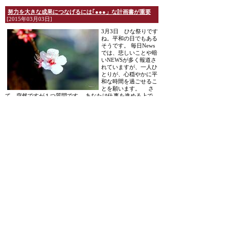
努力を大きな成果につなげるには｢●●●」な計画書が重要
[2015年03月03日]
3月3日 ひな祭りです
ね。平和の日でもある
そうです。 毎日News
では、悲しいことや暗
いNEWSが多く報道さ
れていますが、一人ひ
とりが、心穏やかに平
和な時間を過ごせるこ
とを願います。 さ
て、突然ですが１つ質問です。 あなたは仕事を進める上で、
計画書をしっかりと立てていますか？ &nb...
[全文を読む]
Posted at 09:00
お客様に愛されつづける繁盛店の条件⑨心技体
[2015年01
月23日]
本日で、わたくしナントめでたく！？４５歳を迎えることと
なりましたぁ～。たくさんの、お祝いメッセージ！ありがと
うございます。 お一人おひとりの温かいメッセージ、とても
ありがたく感謝の気持ちでいっぱいです。 私自身の使命を
全うできるよう！さらに精進してまいります。 今後共どうぞ
よろしくお願い致します。 さて、本日はお客様に愛されつ
づける9つの条件も最後となり...
[全文を読む]
Posted at 09:00
どんぶり勘定は●●●より恐ろしい！
[2014年11月07日]