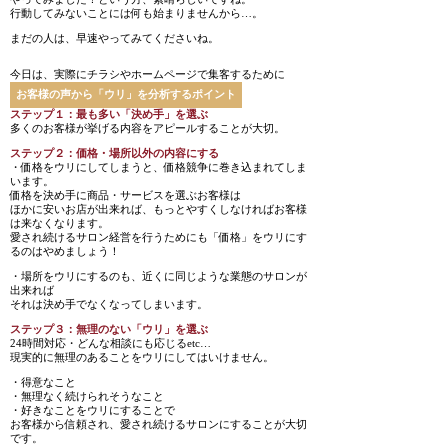
行動してみないことには何も始まりませんから…。
まだの人は、早速やってみてくださいね。
今日は、実際にチラシやホームページで集客するために
お客様の声から「ウリ」を分析するポイント
ステップ１：最も多い「決め手」を選ぶ
多くのお客様が挙げる内容をアピールすることが大切。
ステップ２：価格・場所以外の内容にする
・価格をウリにしてしまうと、価格競争に巻き込まれてしま
います。
価格を決め手に商品・サービスを選ぶお客様は
ほかに安いお店が出来れば、もっとやすくしなければお客様
は来なくなります。
愛され続けるサロン経営を行うためにも「価格」をウリにす
るのはやめましょう！
・場所をウリにするのも、近くに同じような業態のサロンが
出来れば
それは決め手でなくなってしまいます。
ステップ３：無理のない「ウリ」を選ぶ
24時間対応・どんな相談にも応じるetc…
現実的に無理のあることをウリにしてはいけません。
・得意なこと
・無理なく続けられそうなこと
・好きなことをウリにすることで
お客様から信頼され、愛され続けるサロンにすることが大切
です。