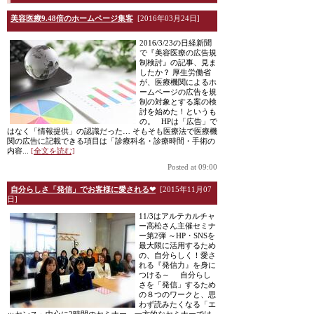
美容医療9.48倍のホームページ集客
[2016年03月24日]
2016/3/23の日経新聞
で『美容医療の広告規
制検討』の記事、見ま
したか？ 厚生労働省
が、医療機関によるホ
ームページの広告を規
制の対象とする案の検
討を始めた！というも
の。 HPは「広告」で
はなく「情報提供」の認識だった… そもそも医療法で医療機
関の広告に記載できる項目は「診療科名・診療時間・手術の
内容...
[全文を読む]
Posted at 09:00
自分らしさ「発信」でお客様に愛される❤
[2015年11月07
日]
11/3はアルテカルチャ
ー高松さん主催セミナ
ー第2弾 ～HP・SNSを
最大限に活用するため
の、自分らしく！愛さ
れる『発信力』を身に
つける～ 自分らし
さを「発信」するため
の８つのワークと、思
わず読みたくなる「エ