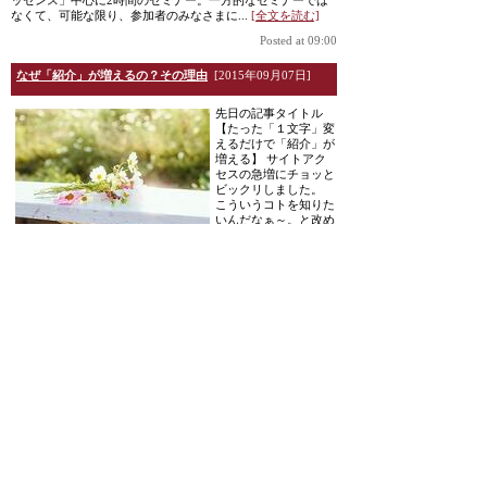
ッセンス」中心に2時間のセミナー。一方的なセミナーでは
なくて、可能な限り、参加者のみなさまに...
[全文を読む]
Posted at 09:00
なぜ「紹介」が増えるの？その理由
[2015年09月07日]
先日の記事タイトル
【たった「１文字」変
えるだけで「紹介」が
増える】 サイトアク
セスの急増にチョッと
ビックリしました。
こういうコトを知りた
いんだなぁ～。と改め
て実感したところでも
あります。 こういうの…いっぱいあるんだけどなぁ～。（ひ
とりごと） チョッとしたことの積み重ねで、大きく結果が変
わります...
[全文を読む]
Posted at 09:00
たった「１文字」変えるだけで「紹介」が増える
[2015年
09月02日]
突然ですが、新規売上
の何％が紹介ですか？
接客・営業をしてい
て「紹介」がもらえる
自分なのか？ とても
大切なことだと思うの
です。 だって ■お客