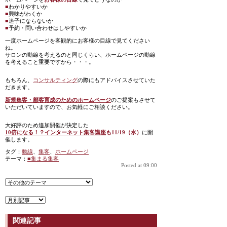
■
わかりやすいか
■
興味がわくか
■
迷子にならないか
■
予約・問い合わせはしやすいか
一度ホームページを客観的にお客様の目線で見てください
ね。
サロンの動線を考えるのと同じくらい、ホームページの動線
を考えること重要ですから・・・。
もちろん、
コンサルティング
の際にもアドバイスさせていた
だきます。
新規集客・顧客育成のためのホームページ
のご提案もさせて
いただいていますので、お気軽にご相談ください。
大好評のため追加開催が決定した
10倍になる！？インターネット集客講座
も11/19（水）
に開
催します。
タグ：
動線
、
集客
、
ホームページ
テーマ：
■集まる集客
Posted at 09:00
関連記事