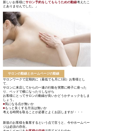
新しいお客様に
サロン予約をしてもらうための動線
考えたこ
とありませんでした。」
サロンの動線とホームページの動線
サロンワークで定期的に（最低でも月に1回）お客様とし
て、
サロンに来店してからの一連の行動を実際に椅子に座った
り、ベッドで横になったりしながら
お客様にとってサロンの動線が良いかどうかチェックをしま
しょう。
■
気になる点が無いか
■
もっと良くする方法は無いか
考える時間を取ることが必要とよくお話しますが・・・
新規のお客様を集客するという点で言うと、今やホームペー
ジは必須の存在。
ホームページを
お客様の目線
で見てどうなのか