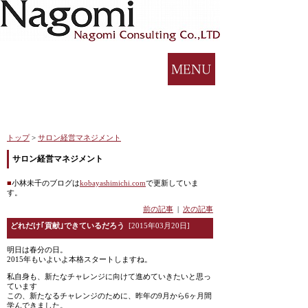
トップ
>
サロン経営マネジメント
サロン経営マネジメント
■
小林未千のブログは
kobayashimichi.com
で更新していま
す。
前の記事
|
次の記事
どれだけ｢貢献｣できているだろう
[2015年03月20日]
明日は春分の日。
2015年もいよいよ本格スタートしますね。
私自身も、新たなチャレンジに向けて進めていきたいと思っ
ています
この、新たなるチャレンジのために、昨年の9月から6ヶ月間
学んできました。