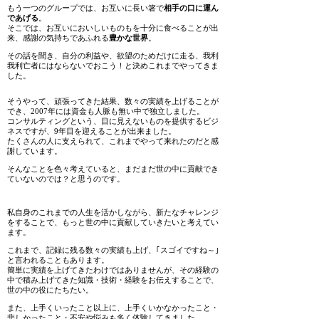
もう一つのグループでは、お互いに長い箸で
相手の口に運ん
であげる
。
そこでは、お互いにおいしいものもを十分に食べることが出
来、感謝の気持ちであふれる
豊かな世界
。
その話を聞き、自分の利益や、欲望のためだけに走る、我利
我利亡者にはならないでおこう！と決めこれまでやってきま
した。
そうやって、頑張ってきた結果、数々の実績を上げることが
でき、2007年には資金も人脈も無い中で独立しました。
コンサルティングという、目に見えないものを提供するビジ
ネスですが、9年目を迎えることが出来ました。
たくさんの人に支えられて、これまでやって来れたのだと感
謝しています。
そんなことを色々考えていると、まだまだ世の中に貢献でき
ていないのでは？と思うのです。
私自身のこれまでの人生を活かしながら、新たなチャレンジ
をすることで、もっと世の中に貢献していきたいと考えてい
ます。
これまで、記録に残る数々の実績も上げ、｢スゴイですね～｣
と言われることもあります。
簡単に実績を上げてきたわけではありませんが、その経験の
中で積み上げてきた知識・技術・経験をお伝えすることで、
世の中の役にたちたい。
また、上手くいったこと以上に、上手くいかなかったこと・
悲しかったこと・不安や悩みも多く体験してきました。