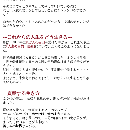
今のままでもビジネスとしてやっていけているのに・・・
なぜ、大変な思いをして新しいことにチャレンジをするの
か？
自分のためや、ビジネスのためだったら、今回のチャレンジ
はできなかった。
---これからの人生をどう生きる---
私は、2013年に
乳がんの告知
を受けた時から、これまで以上
に
｢人生の目的・使命｣
について、よく考えるようになりまし
た。
世界保健機関（ＷＨＯ）が１５日発表した、２０１４年版
「世界保健統計」日本の女性の平均寿命は８７歳で首位だそ
うです。
私は、今年４５歳を迎えたので、平均寿命で考えると・・・
人生も残すところ半分。
まだまだ、半分あるわけですが、これからの人生をどう生き
ていくのか？
---貢献する生き方---
２０代の時に、｢仏様と餓鬼の長い箸｣の話を聞く機会があり
ました。
長い箸を使って、食事をする２つのグループ
一つのグループは
、自分だけで食べよう
とする。
そうすると、箸が長いので、自分の口には食べ物が届かず、
まったく食べることが出来ない。
苦しみの世界
が広がる。