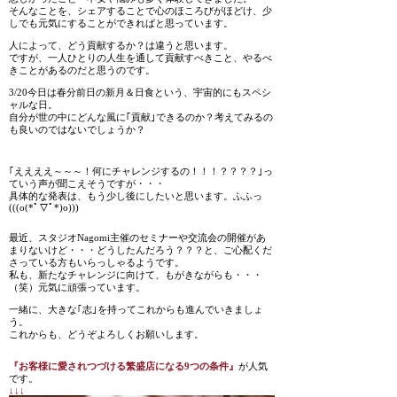
そんなことを、シェアすることで心のほころびがほどけ、少
しでも元気にすることができればと思っています。
人によって、どう貢献するか？は違うと思います。
ですが、一人ひとりの人生を通して貢献すべきこと、やるべ
きことがあるのだと思うのです。
3/20今日は春分前日の新月＆日食という、宇宙的にもスペシ
ャルな日。
自分が世の中にどんな風に｢貢献｣できるのか？考えてみるの
も良いのではないでしょうか？
｢ええええ～～～！何にチャレンジするの！！！？？？？｣っ
ていう声が聞こえそうですが・・・
具体的な発表は、もう少し後にしたいと思います。ふふっ
(((o(*ﾟ▽ﾟ*)o)))
最近、スタジオNagomi主催のセミナーや交流会の開催があ
まりないけど・・・どうしたんだろう？？？と、ご心配くだ
さっている方もいらっしゃるようです。
私も、新たなチャレンジに向けて、もがきながらも・・・
（笑）元気に頑張っています。
一緒に、大きな｢志｣を持ってこれからも進んでいきましょ
う。
これからも、どうぞよろしくお願いします。
『お客様に愛されつづける繁盛店になる9つの条件』
が人気
です。
↓↓↓