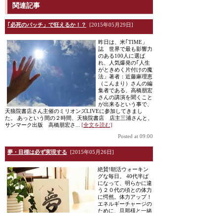
関連記事
｢必死のパッチ」で狂えるか！？
[2015年05月29日]
昨日は、米｢TIME」
誌 世界で最も影響力
のある100人に選ば
れ、人気爆発の｢人生
がときめく片付けの魔
法」著者：近藤麻理恵
（こんまり）さんの編
集者である、高橋朋宏
さんの講演を聞くこと
が出来るという事で、
天狼院書店さん主催のミリオンズLIVEに参加してきまし
た。 あっという間の２時間、天狼院書店 店主三浦さんと、
サンマーク出版 高橋朋宏さ...
[全文を読む]
Posted at 09:00
夢・目標は必ず実現する
[2015年05月26日]
絶賛!朝活ウォーキン
グな毎日。 40代半ば
になって、明らかに違
う２０代の頃との体力
に愕然。体力アップ！
エネルギーチャージの
ために、旦那様と一緒
に朝活ウォーク。