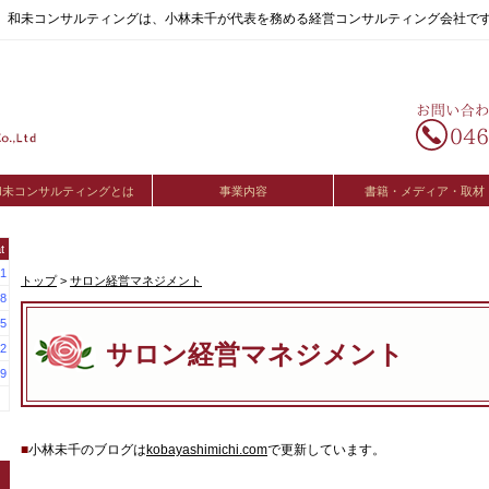
へ。和未コンサルティングは、小林未千が代表を務める経営コンサルティング会社で
和未コンサルティングとは
事業内容
書籍・メディア・取材
t
1
トップ
>
サロン経営マネジメント
8
5
サロン経営マネジメント
2
9
■
小林未千のブログは
kobayashimichi.com
で更新しています。