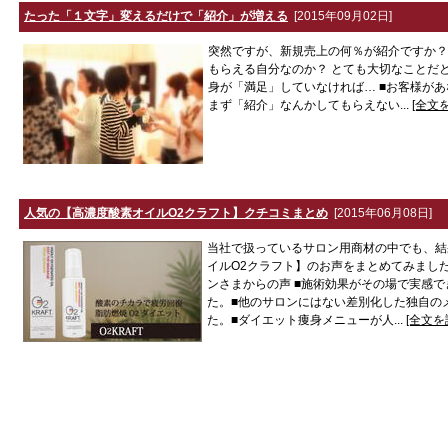
たった「１文字」変えるだけで「紹介」が増える
[2015年09月02日]
突然ですが、新規売上の何％が紹介ですか？
もらえる自分なのか？ とても大切なことだと
身が「満足」していなければ… ■お客様が
まず「紹介」なんかしてもらえない...
[全文
人気の【高濃度酸素オイルO2クラフト】クチコミまとめ
[2015年06月08日]
当社で扱っているサロン用商材の中でも、結
イルO2クラフト】のお声をまとめてみまし
ンさまからの声 ■施術効果がその場で実感
た。■他のサロンにはない差別化した独自の
た。■ダイエット痩身メニューが人...
[全文を