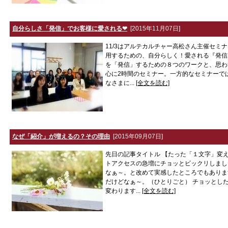
自分らしさ「発信」でお客様に愛される❤
[2015年11月07日]
11/3はアルテカルチャー高松さん主催セミナ
用するための、自分らしく！愛される『発
を「発信」するための８つのワークと、思わ
心に2時間のセミナー。一方的なセミナーで
なさまに...
[全文を読む]
なぜ「紹介」が増えるの？その理由
[2015年09月07日]
先日の記事タイトル 【たった「１文字」変
トアクセスの急増にチョッとビックリしまし
なぁ～。と改めて実感したところでもありま
だけどなぁ～。（ひとりごと） チョッとし
変わります...
[全文を読む]