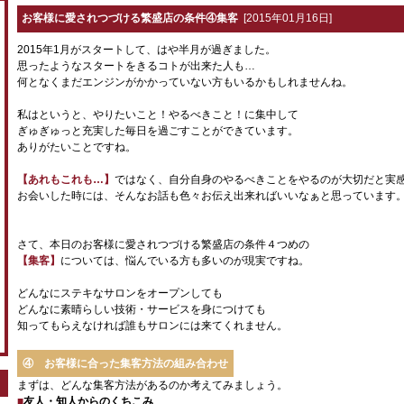
お客様に愛されつづける繁盛店の条件④集客
[2015年01月16日]
2015年1月がスタートして、はや半月が過ぎました。
思ったようなスタートをきるコトが出来た人も…
何となくまだエンジンがかかっていない方もいるかもしれませんね。
私はというと、やりたいこと！やるべきこと！に集中して
ぎゅぎゅっと充実した毎日を過ごすことができています。
ありがたいことですね。
【あれもこれも…】
ではなく、自分自身のやるべきことをやるのが大切だと実
お会いした時には、そんなお話も色々お伝え出来ればいいなぁと思っています
さて、本日のお客様に愛されつづける繁盛店の条件４つめの
【集客】
については、悩んでいる方も多いのが現実ですね。
どんなにステキなサロンをオープンしても
どんなに素晴らしい技術・サービスを身につけても
知ってもらえなければ誰もサロンには来てくれません。
④ お客様に合った集客方法の組み合わせ
まずは、どんな集客方法があるのか考えてみましょう。
■
友人・知人からのくちこみ