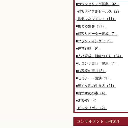
■カウンセリング営業（32）
|-顧客タイプ別セールス（2）
|-営業マネジメント（11）
■集まる集客（21）
■顧客リピーター育成（7）
■ブランディング（12）
■経営戦略（9）
■人材育成・組織づくり（24）
■サロン：美容・健康（7）
■お客様の声（12）
■セミナー・講演（3）
■輝く女性の生き方（21）
■おすすめの本（4）
■STORY（4）
|-ピンクリボン（2）