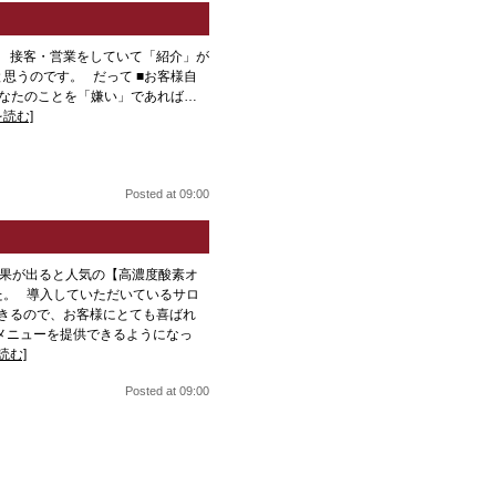
 接客・営業をしていて「紹介」が
思うのです。 だって ■お客様自
あなたのことを「嫌い」であれば…
を読む]
Posted at 09:00
果が出ると人気の【高濃度酸素オ
た。 導入していただいているサロ
できるので、お客様にとても喜ばれ
メニューを提供できるようになっ
読む]
Posted at 09:00