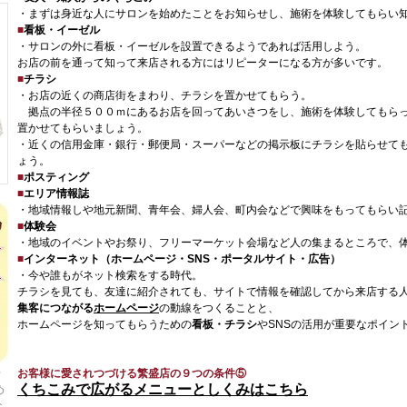
・まずは身近な人にサロンを始めたことをお知らせし、施術を体験してもらい
■
看板・イーゼル
・サロンの外に看板・イーゼルを設置できるようであれば活用しよう。
お店の前を通って知って来店される方にはリピーターになる方が多いです。
■
チラシ
・お店の近くの商店街をまわり、チラシを置かせてもらう。
拠点の半径５００ｍにあるお店を回ってあいさつをし、施術を体験してもらっ
置かせてもらいましょう。
・近くの信用金庫・銀行・郵便局・スーパーなどの掲示板にチラシを貼らせて
ょう。
■
ポスティング
■
エリア情報誌
・地域情報しや地元新聞、青年会、婦人会、町内会などで興味をもってもらい
■
体験会
・地域のイベントやお祭り、フリーマーケット会場など人の集まるところで、
■
インターネット（ホームページ・SNS・ポータルサイト・広告）
・今や誰もがネット検索をする時代。
チラシを見ても、友達に紹介されても、サイトで情報を確認してから来店する
集客につながる
ホームページ
の動線をつくることと、
ホームページを知ってもらうための
看板・チラシ
やSNSの活用が重要なポイン
千
お客様に愛されつづける繁盛店の９つの条件⑤
くちこみで広がるメニューとしくみはこちら
め
な