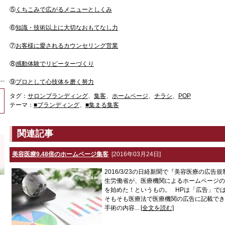
⑤
くちこみで広がるメニューとしくみ
⑥
知識・技術以上に大切なおもてなし力
⑦
お客様に愛されるカウンセリング営業
⑧
感動体験でリピーターづくり
⑨
プロとして心技体を磨く努力
タグ：
サロンブランディング
、
集客
、
ホームページ
、
チラシ
、
POP
テーマ：
■ブランディング
、
■集まる集客
関連記事
美容医療9.48倍のホームページ集客
[2016年03月24日]
2016/3/23の日経新聞で『美容医療の広
生労働省が、医療機関によるホームページの
を始めた！というもの。 HPは「広告」で
そもそも医療法で医療機関の広告に記載でき
手術の内容...
[全文を読む]