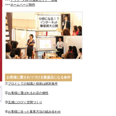
>>>
チラシ・POP作成術セミナー情報
>>>
ホームページ制作
P
お客様に愛されつづける繁盛店になる条件
①
プロとしての知識と技術は絶対条件
②
お客様に選ばれるお店の個性
③
五感にひびく空間づくり
④
お客様に合った集客方法の組み合わせ