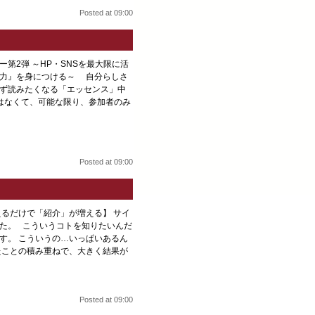
Posted at 09:00
ー第2弾 ～HP・SNSを最大限に活
信力』を身につける～ 自分らしさ
ず読みたくなる「エッセンス」中
はなくて、可能な限り、参加者のみ
Posted at 09:00
えるだけで「紹介」が増える】 サイ
た。 こういうコトを知りたいんだ
す。 こういうの…いっぱいあるん
たことの積み重ねで、大きく結果が
Posted at 09:00