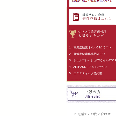
1 高濃度酸素オイルO2クラフト
2 高濃度酸素化粧品MIREY
3 シェルフレッシュEXウイルSTO
4 ALTHAUS（アルトハウス）
5 エステティック契約書