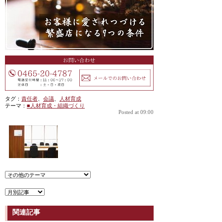
タグ：
責任者
、
会議
、
人材育成
テーマ：
■人材育成・組織づくり
Posted at 09:00
関連記事