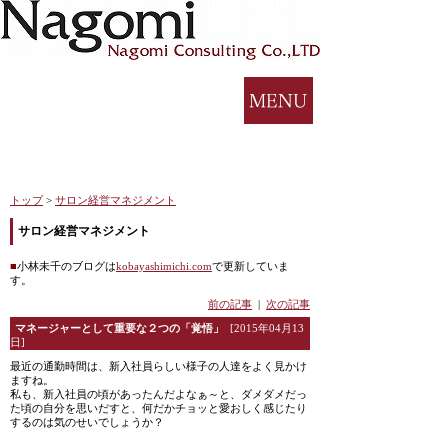
トップ
>
サロン経営マネジメント
サロン経営マネジメント
■
小林未千のブログは
kobayashimichi.com
で更新していま
す。
前の記事
|
次の記事
マネージャーとして重要な２つの「覚悟」
[2015年04月13
日]
最近の通勤時間は、新入社員らしい様子の人達をよく見かけ
ますね。
私も、新入社員の頃があったんだよなぁ～と、ダメダメだっ
た頃の自分を思いだすと、何だかチョッと愛おしく感じたり
するのは気のせいでしょうか？