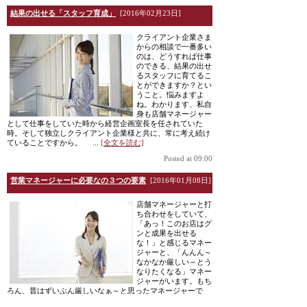
結果の出せる「スタッフ育成」
[2016年02月23日]
クライアント企業さま
からの相談で一番多い
のは、どうすれば仕事
のできる、結果の出せ
るスタッフに育てるこ
とができますか？とい
うこと。悩みますよ
ね。わかります、私自
身も店舗マネージャー
として仕事をしていた時から経営企画室長を任されていた
時。そして独立しクライアント企業様と共に、常に考え続け
ていることですから。 ...
[全文を読む]
Posted at 09:00
営業マネージャーに必要なの３つの要素
[2016年01月08日]
店舗マネージャーと打
ち合わせをしていて、
「あっ！このお店はグ
ンと成果を出せる
な！」と感じるマネー
ジャーと、「んんん～
なかなか厳しい～とう
なりたくなる」マネー
ジャーがいます。もち
ろん、昔はずいぶん厳しいなぁ～と思ったマネージャーで
も、素晴らしいチームをつくり成果を上げてる人もいます。