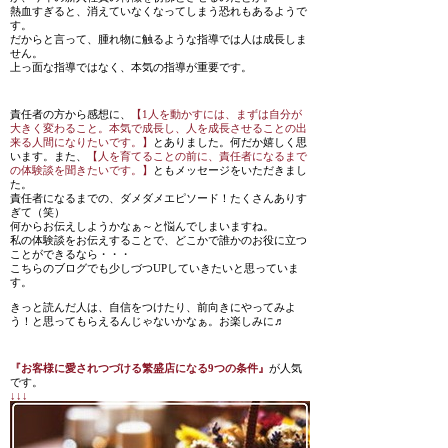
熱血すぎると、消えていなくなってしまう恐れもあるようで
す。
だからと言って、腫れ物に触るような指導では人は成長しま
せん。
上っ面な指導ではなく、本気の指導が重要です。
責任者の方から感想に、
【1人を動かすには、まずは自分が
大きく変わること。本気で成長し、人を成長させることの出
来る人間になりたいです。】
とありました。何だか嬉しく思
います。また、
【人を育てることの前に、責任者になるまで
の体験談を聞きたいです。】
ともメッセージをいただきまし
た。
責任者になるまでの、ダメダメエピソード！たくさんありす
ぎて（笑）
何からお伝えしようかなぁ～と悩んでしまいますね。
私の体験談をお伝えすることで、どこかで誰かのお役に立つ
ことができるなら・・・
こちらのブログでも少しづつUPしていきたいと思っていま
す。
きっと読んだ人は、自信をつけたり、前向きにやってみよ
う！と思ってもらえるんじゃないかなぁ。お楽しみに♬
『お客様に愛されつづける繁盛店になる9つの条件』
が人気
です。
↓↓↓