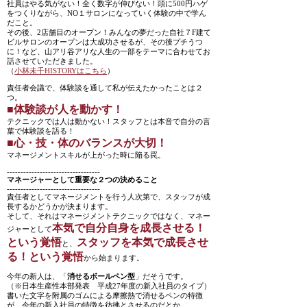
社員はやる気がない！全く数字が伸びない！頭に500円ハゲ
をつくりながら、NO１サロンになっていく体験の中で学ん
だこと。
その後、2店舗目のオープン！みんなの夢だった自社７F建て
ビルサロンのオープンは大成功させるが、その後プチうつ
に！など、山アリ谷アリな人生の一部をテーマに合わせてお
話させていただきました。
（
小林未千HISTORYはこちら
）
責任者会議で、体験談を通して私が伝えたかったことは２
つ。
■体験談が人を動かす！
テクニックでは人は動かない！スタッフとは本音で自分の言
葉で体験談を語る！
■心・技・体のバランスが大切！
マネージメントスキルが上がった時に陥る罠。
----------------------------------
マネージャーとして重要な２つの決めること
----------------------------------
責任者としてマネージメントを行う人次第で、スタッフが成
長するかどうかが決まります。
そして、それはマネージメントテクニックではなく、マネー
本気で自分自身を成長させる！
ジャーとして
という覚悟
スタッフを本気で成長させ
と、
る！という覚悟
から始まります。
今年の新人は、「
消せるボールペン型
」だそうです。
（※日本生産性本部発表 平成27年度の新入社員のタイプ）
書いた文字を附属のゴムによる摩擦熱で消せるペンの特徴
が、今年の新入社員の特徴を彷彿とさせるのだとか。