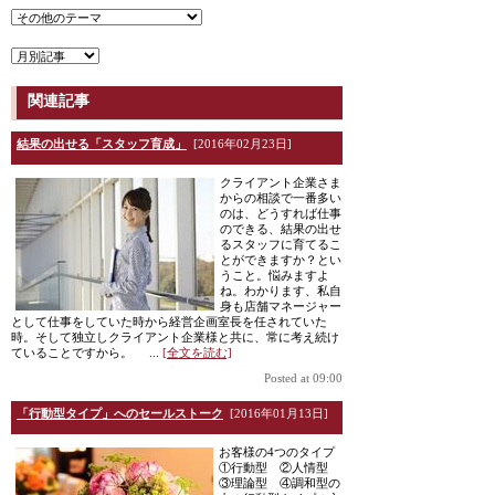
関連記事
結果の出せる「スタッフ育成」
[2016年02月23日]
クライアント企業さま
からの相談で一番多い
のは、どうすれば仕事
のできる、結果の出せ
るスタッフに育てるこ
とができますか？とい
うこと。悩みますよ
ね。わかります、私自
身も店舗マネージャー
として仕事をしていた時から経営企画室長を任されていた
時。そして独立しクライアント企業様と共に、常に考え続け
ていることですから。 ...
[全文を読む]
Posted at 09:00
「行動型タイプ」へのセールストーク
[2016年01月13日]
お客様の4つのタイプ
①行動型 ②人情型
③理論型 ④調和型の