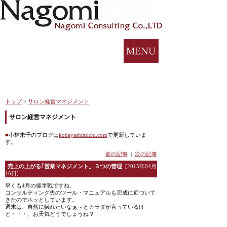
トップ
>
サロン経営マネジメント
サロン経営マネジメント
■
小林未千のブログは
kobayashimichi.com
で更新していま
す。
前の記事
|
次の記事
売上の上がる｢営業マネジメント」３つの管理
[2015年04月
16日]
早くも4月の後半戦ですね。
コンサルティング先のツール・マニュアルも完成に近づいて
きたのでホッとしています。
週末は、自然に触れたいなぁ～とカラダが言っているけ
ど・・・、お天気どうでしょうね？