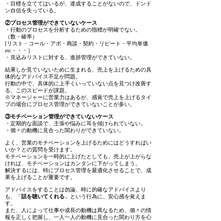
・目標を立ててはいるが、達成することがないので、ドンド
ン自信を失っている。
②プロセス管理ができていないケース
・行動のプロセスを分析するための指標が明確でない。
（数・確率）
[リスト・コール・アポ・商談・契約・リピート・平均単価
etc・・・］
・見込みリストに対する、進捗管理ができていない。
結果しか見ていないために生まれる、売上を上げるための具
体的なアドバイス不足が問題。
行動の中で、具体的に上手くいっていない点を見つけ改善す
る、このスピードが課題。
※マネージャーに営業力はあるが、感覚で売上を上げるタイ
プの場合にプロセス管理ができていないことが多い。
③モチベーション管理ができていないケース
・定期的な面談で、主張や悩みに耳を傾けられていない。
・個〃の動機に見合った関わりができていない。
よく、営業のモチベーションを上げるためにはどうすればい
いか？との質問を受けます。
モチベーションを一時的に上げたとしても、売上が上がらな
ければ、モチベーションはカンタンに下がってしまう。
解決するには、特にプロセス管理を最適化させることで、成
果を上げることが重要です。
アドバイスをすることは勿論、時に的確なアドバイスより
も、「
話を聴いてくれる
」という行為に、安心感を覚えま
す。
また、人によって仕事や成長の動機は異なるため、個〃の情
報を正しく把握し、一人一人の動機に見合った関わり方を心