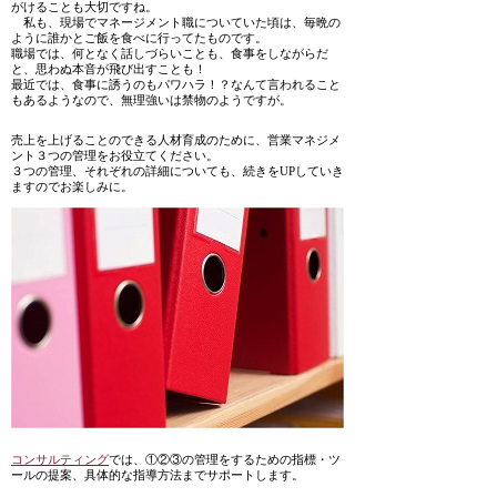
がけることも大切ですね。
私も、現場でマネージメント職についていた頃は、毎晩の
ように誰かとご飯を食べに行ってたものです。
職場では、何となく話しづらいことも、食事をしながらだ
と、思わぬ本音が飛び出すことも！
最近では、食事に誘うのもパワハラ！？なんて言われること
もあるようなので、無理強いは禁物のようですが。
売上を上げることのできる人材育成のために、営業マネジメ
ント３つの管理をお役立てください。
３つの管理、それぞれの詳細についても、続きをUPしていき
ますのでお楽しみに。
コンサルティング
では、①②③の管理をするための指標・ツ
ールの提案、具体的な指導方法までサポートします。