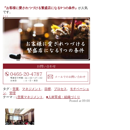
『お客様に愛されつづける繁盛店になる9つの条件』
が人気
です。
↓↓↓
タグ：
営業
、
マネジメント
、
目標
、
プロセス
、
モチベーショ
ン
、
管理
テーマ：
|-営業マネジメント
、
■人材育成・組織づくり
Posted at 09:00