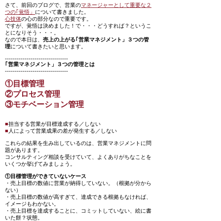
さて、前回のブログで、営業の
マネージャーとして重要な２
つの｢覚悟」
について書きました。
心技体
の心の部分なので重要です。
ですが、覚悟は決めました！で・・・どうすれば？というこ
とになりそう・・・。
なので本日は、
売上の上がる｢営業マネジメント」３つの管
理
について書きたいと思います。
--------------------------------
｢営業マネジメント」３つの管理とは
--------------------------------
①目標管理
②プロセス管理
③モチベーション管理
■
担当する営業が目標達成する／しない
■
人によって営業成果の差が発生する／しない
これらの結果を生み出しているのは、営業マネジメントに問
題があります。
コンサルティング相談を受けていて、よくありがちなことを
いくつか挙げてみましょう。
①目標管理ができていないケース
・売上目標の数値に営業が納得していない。（根拠が分から
ない）
・売上目標の数値が高すぎて、達成できる根拠もなければ、
イメージもわかない。
・売上目標を達成することに、コミットしていない、絵に書
いた餅？状態。