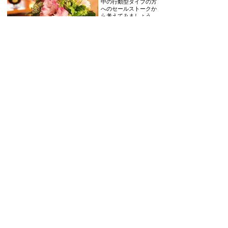
中の行動型タイプの方
へのセールストークか
ら考えてみましょう。
・結果が気になる ・
損得をよく考える ・
キャンペーンという言
葉が好き ・値引きやサービスに反応する ・周りがなんと言
おうと自分が気に入ればよい ・自分のペースを乱されるのが
嫌い ・...
[全文を読む]
Posted at 09:00
タイプ別カウンセリング営業「4つのタイプ」
[2016年01月
12日]
お客様の接客をする上
で重要なことの１つ
に、お客様のタイプを
知ることがあります。
お店によっては、顧客
情報の生年月日から統
計学などを参考に、タイプを知ったうえで接客に入っている
ケースもあるようです。ここまでするのは現実的には結構大
変です。 ですが、そこまでしなくても簡単にお客様のタイ
プを知ったうえで、タイプ別セールストー...
[全文を読む]
Posted at 09:00
営業マネージャーに必要なの３つの要素
[2016年01月08日]
店舗マネージャーと打
ち合わせをしていて、